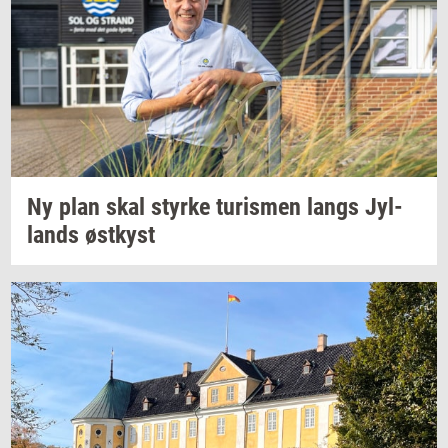
Ny plan skal
styr­ke
turis­men
langs
Jyl­
lands
øst­kyst