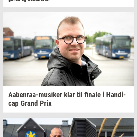
Aabenraa-​musiker
klar til
fi­na­le
i
Han­di­
cap
Grand Prix