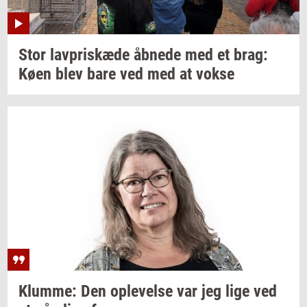
Stor
lav­priskæ­de
åb­ne­de
med et brag:
Køen blev bare ved med at vokse
Klum­me:
Den
op­le­vel­se
var jeg lige ved