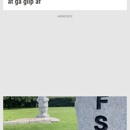
at gå glip af
ANNONCE