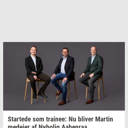
Star­te­de
som
trai­nee:
Nu
bli­ver
Mar­tin
me­de­jer
af
Ny­bo­lig
Aa­ben­raa