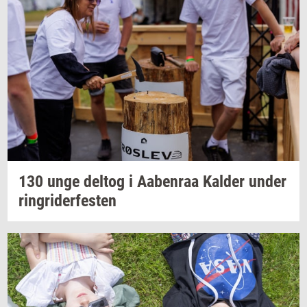
130 unge
delt­og
i
Aa­ben­raa
Kal­der
under
rin­gri­der­fe­sten