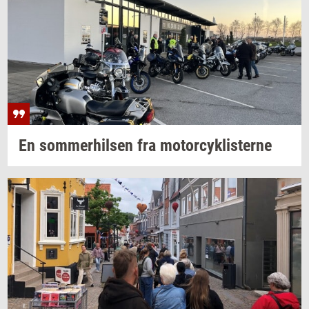
En
som­mer­hil­sen
fra
mo­tor­cyk­li­ster­ne