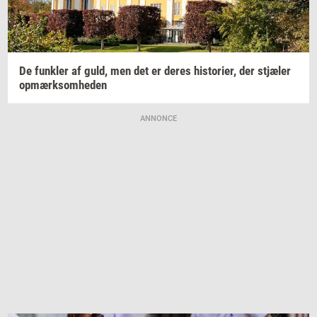
De
funk­ler
af guld, men det er deres
hi­sto­ri­er,
der
stjæ­ler
op­mærk­som­he­den
ANNONCE