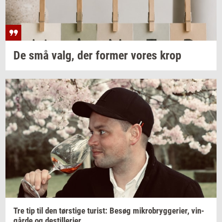
De små valg, der
for­mer
vores krop
Tre tip til den
tørsti­ge
turist:
Besøg
mi­kro­bryg­ge­ri­er,
vin­
går­de
og
destil­le­ri­er