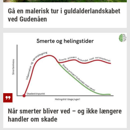
Gå en
ma­le­risk
tur i
gul­dal­der­land­ska­bet
ved
Gu­denå­en
Når
smer­ter
bli­ver
ved – og ikke
læn­ge­re
hand­ler
om skade