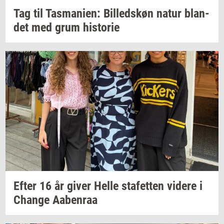
Tag til
Tas­ma­ni­en:
Bil­leds­køn
natur
blan­
det
med grum
hi­sto­rie
Efter 16 år giver Helle
sta­fet­ten
vi­de­re
i
Chan­ge
Aa­ben­raa