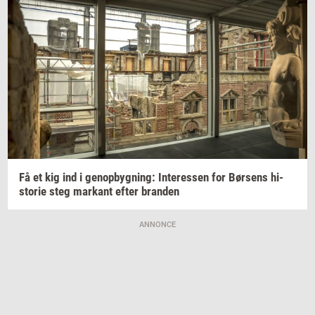
Få et kig ind i
genop­byg­ning:
In­ter­es­sen
for
Bør­sens
hi­
sto­rie
steg
mar­kant
efter
bran­den
ANNONCE