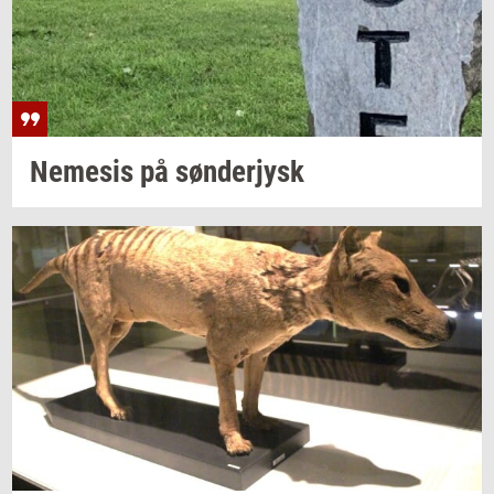
Ne­me­sis
på
søn­derjysk