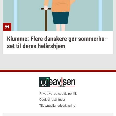
Klum­me: Flere
dan­ske­re
gør
som­mer­hu­
set
til deres
helårs­hjem
Privatlivs- og cookie-politik
Cookieindstillinger
Tilgængelighedserklæring