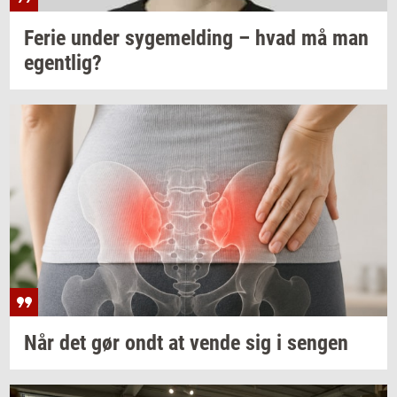
Ferie under
sy­ge­mel­ding
– hvad må man
egent­lig?
Når det gør ondt at vende sig i
sen­gen