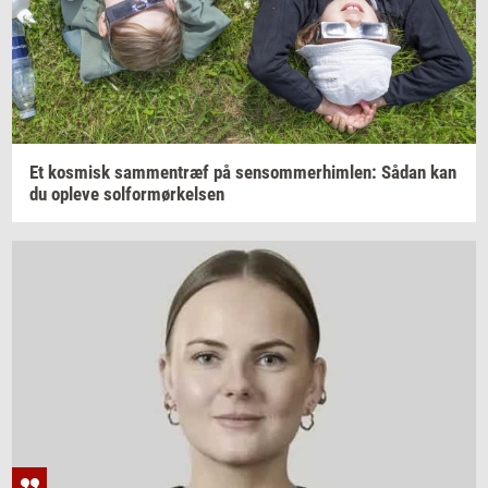
Et
kos­misk
sam­men­træf
på
sen­som­mer­him­len:
Sådan kan
du
op­le­ve
sol­for­mør­kel­sen