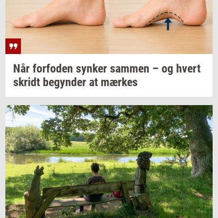
Når
for­fo­den
syn­ker
sam­men
– og hvert
skridt
be­gyn­der
at
mær­kes