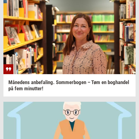
Må­ne­dens
an­be­fa­ling. Som­mer­bo­gen
– Tøm en
bog­han­del
på fem
mi­nut­ter!