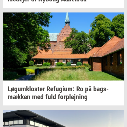
Løgum­klo­ster
Re­fu­gi­um:
Ro på
bags­
mæk­ken
med fuld
for­plej­ning