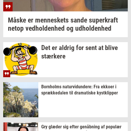
Måske er
men­ne­skets
sande
su­per­kraft
netop
ved­hol­den­hed
og
ud­hol­den­hed
Det er
al­drig
for sent at blive
stær­ke­re
Born­holms
na­tur­vi­dun­de­re:
Fra
ek­ko­er
i
spræk­ke­da­len
til
dra­ma­ti­ske
kyst­klip­per
Gry
glæ­der
sig efter
genåb­ning
af
po­pu­lær