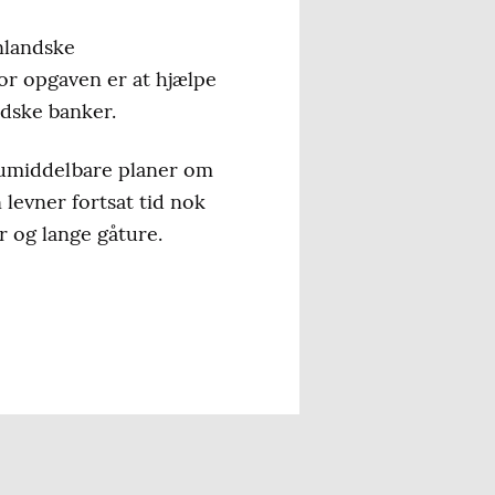
enlandske
vor opgaven er at hjælpe
ndske banker.
n umiddelbare planer om
 levner fortsat tid nok
r og lange gåture.