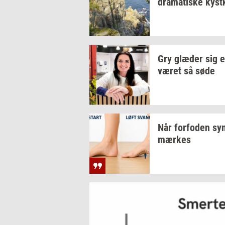
dra­ma­ti­ske
kyst­
Gry
glæ­der
sig e
været så søde
Når
for­fo­den
syn
mær­kes