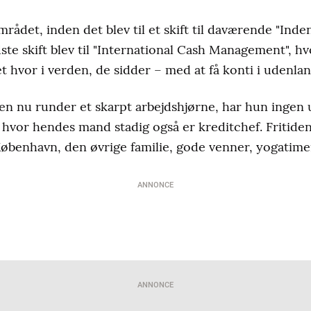
rådet, inden det blev til et skift til daværende "Ind
dste skift blev til "International Cash Management", h
 hvor i verden, de sidder – med at få konti i udenla
sen nu runder et skarpt arbejdshjørne, har hun inge
n, hvor hendes mand stadig også er kreditchef. Fritiden
 København, den øvrige familie, gode venner, yogatime
ANNONCE
ANNONCE