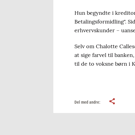
Hun begyndte i kreditom
Betalingsformidling". Si
erhvervskunder – uanset
Selv om Chalotte Calle
at sige farvel til banke
til de to voksne børn i
Del med andre: