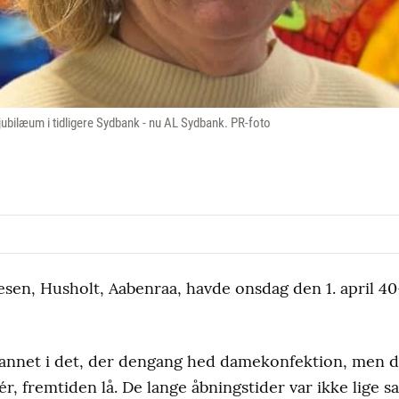
jubilæum i tidligere Sydbank - nu AL Sydbank. PR-foto
esen, Husholt, Aabenraa, havde onsdag den 1. april 40
nnet i det, der dengang hed damekonfektion, men det
ér, fremtiden lå. De lange åbningstider var ikke lige 