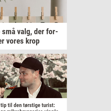
 små valg, der
for­
er
vores krop
 tip til den
tørsti­ge
turist: