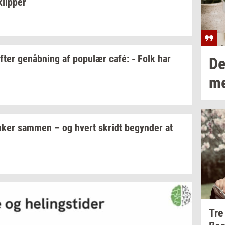
klip­per
fter
genåb­ning
af
po­pu­lær
café: - Folk har
De
m
­ker
sam­men
– og hvert
skridt
be­gyn­der
at
Tre