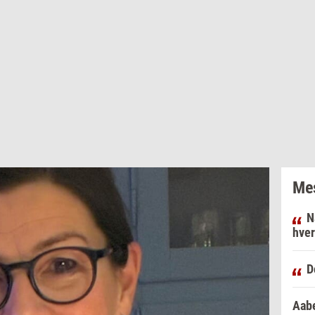
Mes
N
hver
D
Aabe