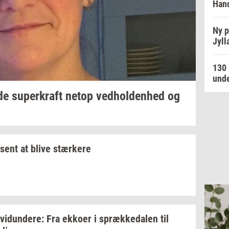
Hand
Ny p
Jyll
130 
unde
de
su­per­kraft
netop
ved­hol­den­hed
og
sent at blive
stær­ke­re
­vi­dun­de­re:
Fra
ek­ko­er
i
spræk­ke­da­len
til