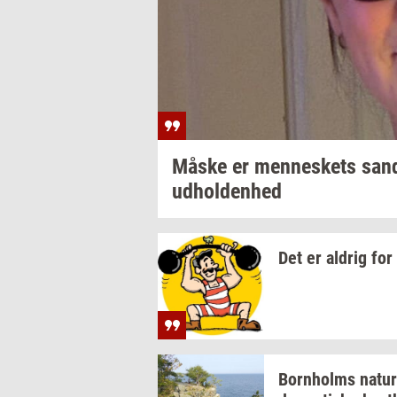
Måske er
men­ne­skets
san
ud­hol­den­hed
Det er
al­drig
for 
Born­holms
na­tur