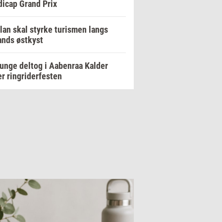
icap Grand Prix
lan skal styrke turismen langs
ands østkyst
unge deltog i Aabenraa Kalder
r ringriderfesten