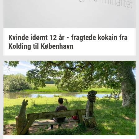
Kvin­de
idømt 12 år -
frag­te­de
ko­kain
fra
Kol­ding
til
Kø­ben­havn