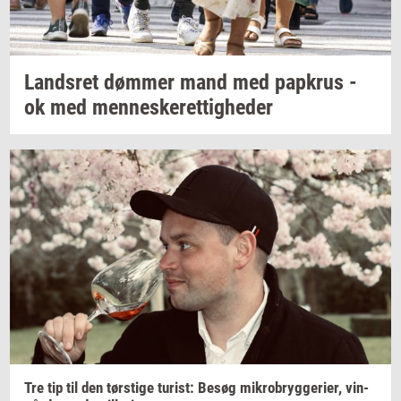
Lands­ret
døm­mer
mand med
papkrus
-
ok med
men­ne­ske­ret­tig­he­der
Tre tip til den
tørsti­ge
turist:
Besøg
mi­kro­bryg­ge­ri­er,
vin­