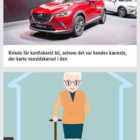
Kvin­de
får kon­fi­ske­ret bil,
selv­om
det var
hen­des
kæ­re­ste,
der
kørte van­vids­kør­sel i
den