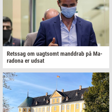
Rets­sag
om
uagt­somt
mand­drab
på
Ma­
ra­do­na
er udsat