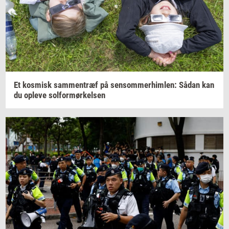
Et
kos­misk
sam­men­træf
på
sen­som­mer­him­len:
Sådan kan
du
op­le­ve
sol­for­mør­kel­sen