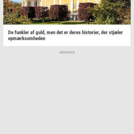
De
funk­ler
af guld, men det er deres
hi­sto­ri­er,
der
stjæ­ler
op­mærk­som­he­den
ANNONCE