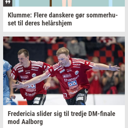
Klum­me: Flere
dan­ske­re
gør
som­mer­hu­
set
til deres
helårs­hjem
Fre­de­ri­cia
sli­der
sig til
tred­je
DM-​finale
mod
Aal­borg