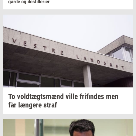
går­de
og
destil­le­ri­er
To
voldtægts­mænd
ville
fri­fin­des
men
får
læn­ge­re
straf