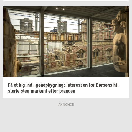
Få et kig ind i
genop­byg­ning:
In­ter­es­sen
for
Bør­sens
hi­
sto­rie
steg
mar­kant
efter
bran­den
ANNONCE