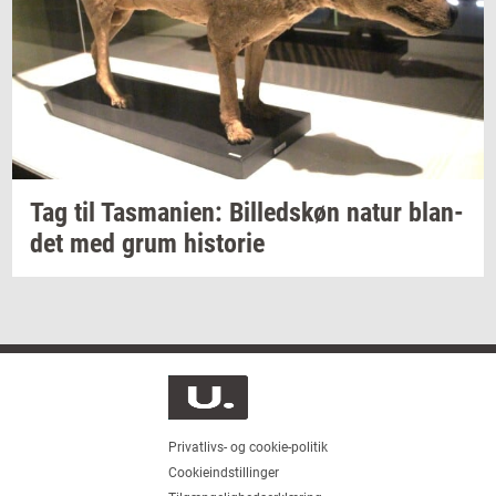
Tag til
Tas­ma­ni­en:
Bil­leds­køn
natur
blan­
det
med grum
hi­sto­rie
Privatlivs- og cookie-politik
Cookieindstillinger