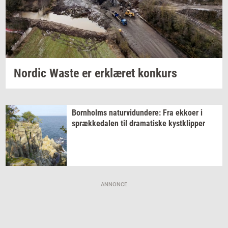
Nor­dic
Waste er
er­klæ­ret
kon­kurs
Born­holms
na­tur­vi­dun­de­re:
Fra
ek­ko­er
i
spræk­ke­da­len
til
dra­ma­ti­ske
kyst­klip­per
ANNONCE