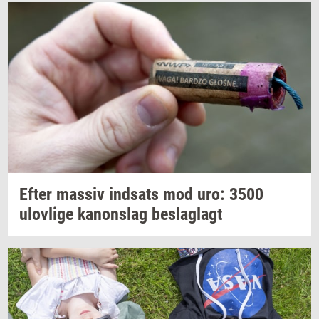
Efter
mas­siv
ind­sats
mod uro: 3500
ulov­li­ge
ka­nonslag
be­slag­lagt