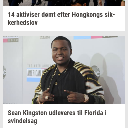
14
ak­ti­vi­ser
dømt efter
Hong­kongs
sik­
ker­heds­lov
Sean
King­s­ton
ud­le­ve­res
til
Fl­o­ri­da
i
svin­del­sag