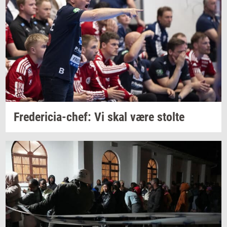
Fredericia-​chef:
Vi skal være
stol­te