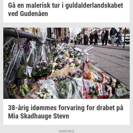
Gå en
ma­le­risk
tur i
gul­dal­der­land­ska­bet
ved
Gu­denå­en
38-årig
idøm­mes
for­va­ring
for
dra­bet
på
Mia
Skad­hau­ge
Stevn
ANNONCE