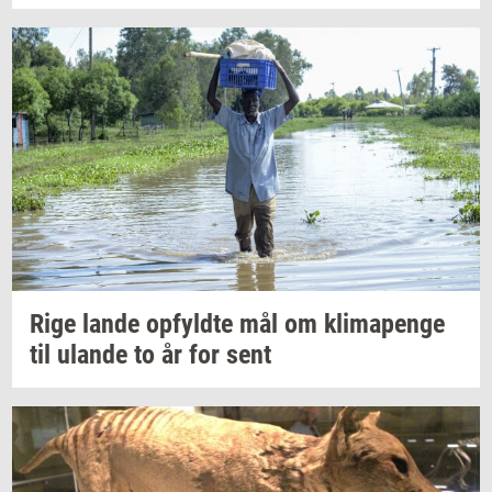
Rige lande
op­fyld­te
mål om
kli­ma­pen­ge
til
ulan­de
to år for sent