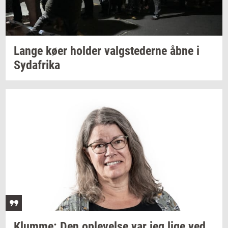
Lange køer
hol­der
valg­ste­der­ne
åbne i
Syd­afri­ka
Klum­me:
Den
op­le­vel­se
var jeg lige ved