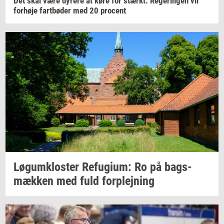
Det skal være
dy­re­re
at køre for
stærkt:
Re­ge­rin­gen
vil
for­hø­je
fartbø­der
med 20
pro­cent
Løgum­klo­ster
Re­fu­gi­um:
Ro på
bags­
mæk­ken
med fuld
for­plej­ning