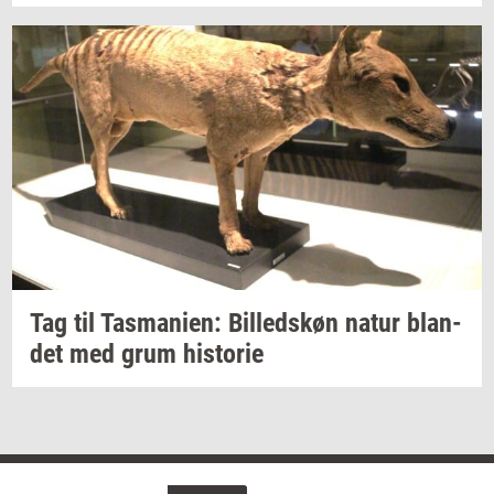
Tag til
Tas­ma­ni­en:
Bil­leds­køn
natur
blan­
det
med grum
hi­sto­rie