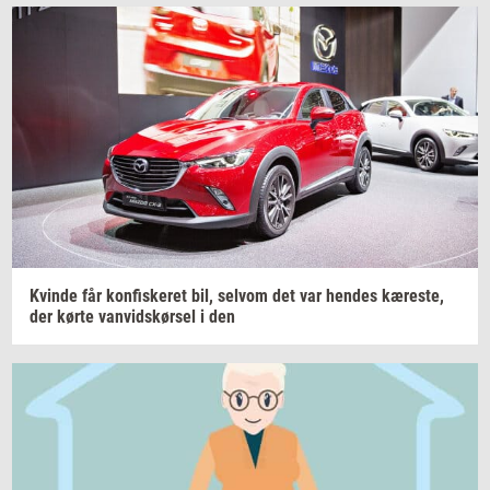
Kvin­de
får kon­fi­ske­ret bil,
selv­om
det var
hen­des
kæ­re­ste,
der
kørte van­vids­kør­sel i
den