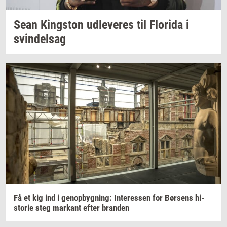
Sean
King­s­ton
ud­le­ve­res
til
Fl­o­ri­da
i
svin­del­sag
Få et kig ind i
genop­byg­ning:
In­ter­es­sen
for
Bør­sens
hi­
sto­rie
steg
mar­kant
efter
bran­den