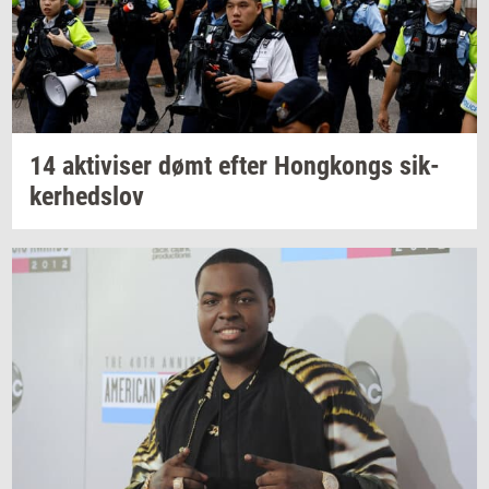
14
ak­ti­vi­ser
dømt efter
Hong­kongs
sik­
ker­heds­lov