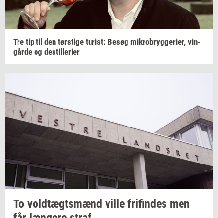
Tre tip til den
tørsti­ge
turist:
Besøg
mi­kro­bryg­ge­ri­er,
vin­
går­de
og
destil­le­ri­er
To
voldtægts­mænd
ville
fri­fin­des
men
får
læn­ge­re
straf