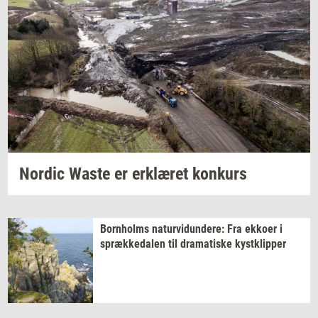
Nor­dic
Waste er
er­klæ­ret
kon­kurs
Born­holms
na­tur­vi­dun­de­re:
Fra
ek­ko­er
i
spræk­ke­da­len
til
dra­ma­ti­ske
kyst­klip­per