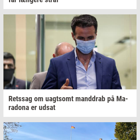
Rets­sag
om
uagt­somt
mand­drab
på
Ma­
ra­do­na
er udsat