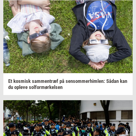
Et
kos­misk
sam­men­træf
på
sen­som­mer­him­len:
Sådan kan
du
op­le­ve
sol­for­mør­kel­sen