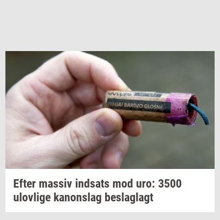
Efter
mas­siv
ind­sats
mod uro: 3500
ulov­li­ge
ka­nonslag
be­slag­lagt