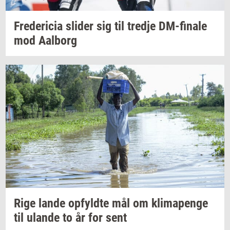
Fre­de­ri­cia
sli­der
sig til
tred­je
DM-​finale
mod
Aal­borg
Rige lande
op­fyld­te
mål om
kli­ma­pen­ge
til
ulan­de
to år for sent