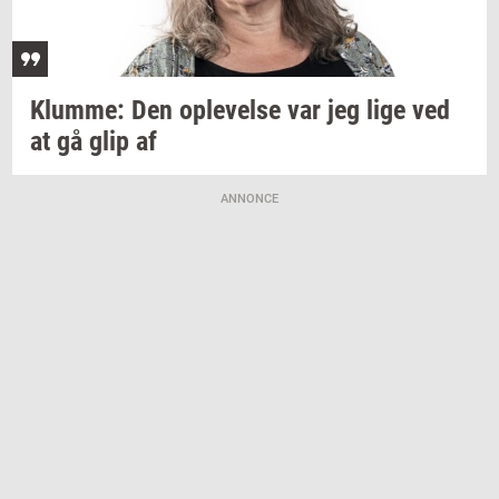
Klum­me:
Den
op­le­vel­se
var jeg lige ved
at gå glip af
ANNONCE