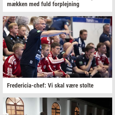
mæk­ken
med fuld
for­plej­ning
Fredericia-​chef:
Vi skal være
stol­te