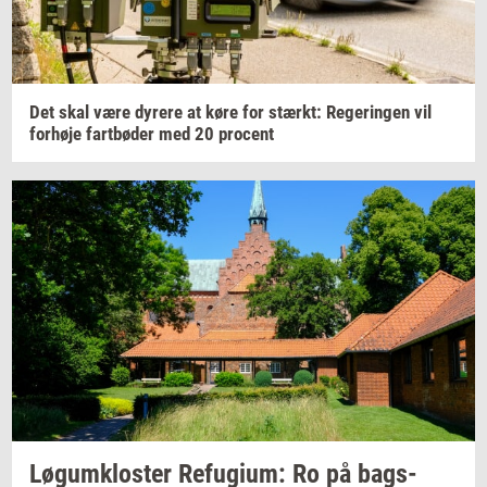
Det skal være
dy­re­re
at køre for
stærkt:
Re­ge­rin­gen
vil
for­hø­je
fartbø­der
med 20
pro­cent
Løgum­klo­ster
Re­fu­gi­um:
Ro på
bags­