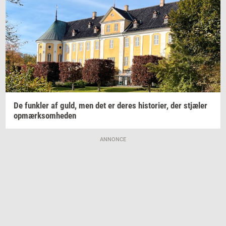
De
funk­ler
af guld, men det er deres
hi­sto­ri­er,
der
stjæ­ler
op­mærk­som­he­den
ANNONCE