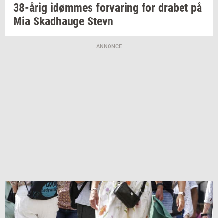
38-årig
idøm­mes
for­va­ring
for
dra­bet
på
Mia
Skad­hau­ge
Stevn
ANNONCE