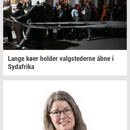
Lange køer
hol­der
valg­ste­der­ne
åbne i
Syd­afri­ka