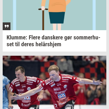
Klum­me: Flere
dan­ske­re
gør
som­mer­hu­
set
til deres
helårs­hjem