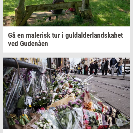
Gå en
ma­le­risk
tur i
gul­dal­der­land­ska­bet
ved
Gu­denå­en