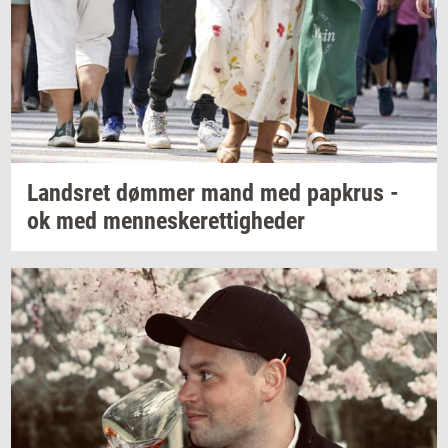
Lands­ret
døm­mer
mand med
papkrus
-
ok med
men­ne­ske­ret­tig­he­der