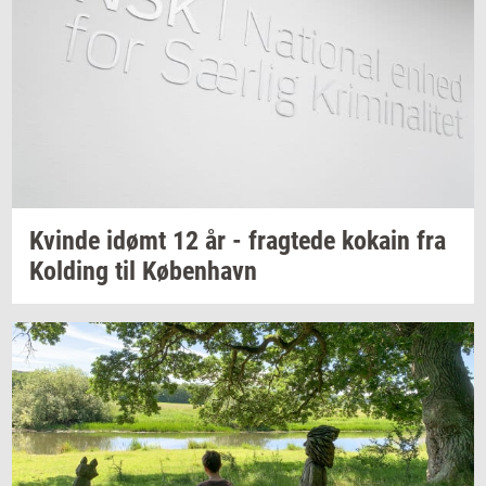
Kvin­de
idømt 12 år -
frag­te­de
ko­kain
fra
Kol­ding
til
Kø­ben­havn