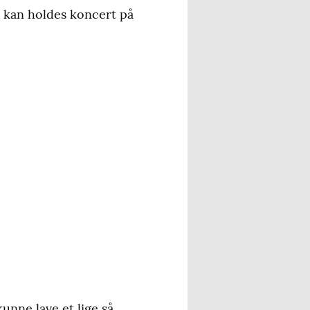
n kan holdes koncert på
kunne lave et lige så