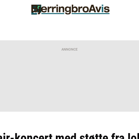
ANNONCE
air-koncert med støtte fra lo