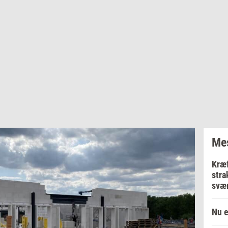
Mes
Kræf
stra
svær
Nu e