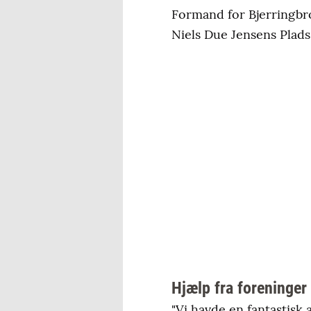
Formand for Bjerringbr
Niels Due Jensens Plads
Hjælp fra foreninger
"Vi havde en fantastisk a