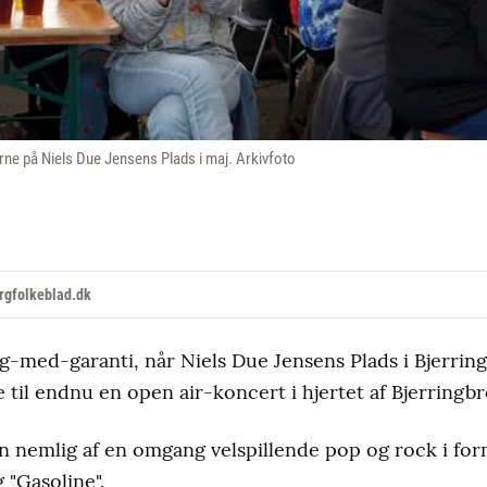
erne på Niels Due Jensens Plads i maj. Arkivfoto
rgfolkeblad.dk
g-med-garanti, når Niels Due Jensens Plads i Bjerring
til endnu en open air-koncert i hjertet af Bjerringbr
 nemlig af en omgang velspillende pop og rock i for
 "Gasoline".