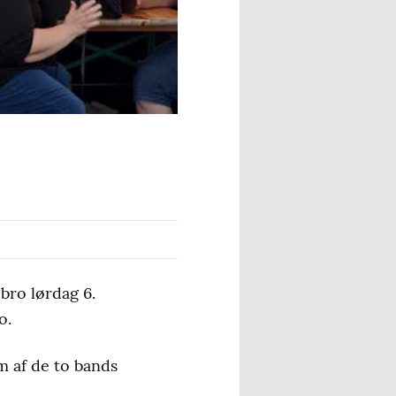
bro lørdag 6.
o.
m af de to bands