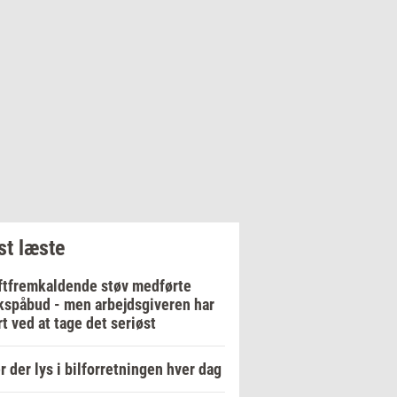
t læste
tfremkaldende støv medførte
kspåbud - men arbejdsgiveren har
t ved at tage det seriøst
r der lys i bilforretningen hver dag