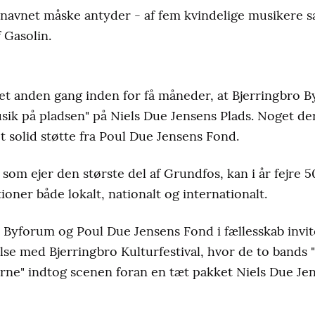
 navnet måske antyder - af fem kvindelige musikere s
f Gasolin.
t anden gang inden for få måneder, at Bjerringbro By
ik på pladsen" på Niels Due Jensens Plads. Noget der
t solid støtte fra Poul Due Jensens Fond.
som ejer den største del af Grundfos, kan i år fejre 5
oner både lokalt, nationalt og internationalt.
 Byforum og Poul Due Jensens Fond i fællesskab invit
else med Bjerringbro Kulturfestival, hvor de to bands 
erne" indtog scenen foran en tæt pakket Niels Due Je