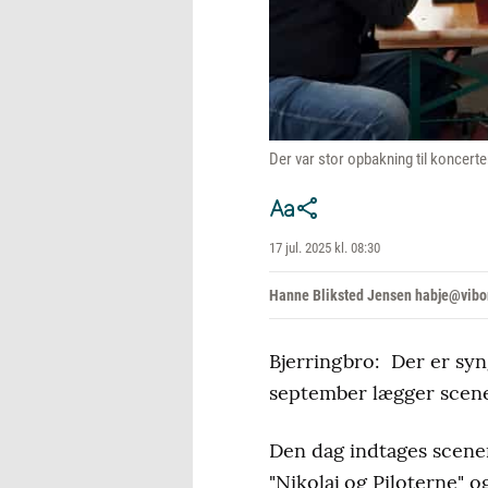
Der var stor opbakning til koncert
17 jul. 2025 kl. 08:30
Hanne Bliksted Jensen habje@vibo
Bjerringbro: Der er syn
september lægger scene 
Den dag indtages scenen
"Nikolaj og Piloterne" og