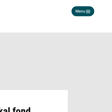
Menu
kal fond