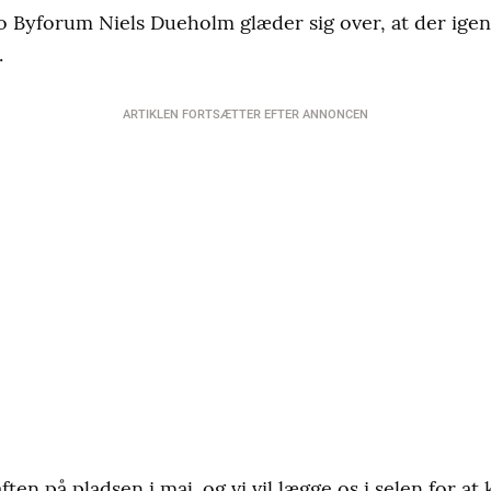
o Byforum Niels Dueholm glæder sig over, at der ige
.
ARTIKLEN FORTSÆTTER EFTER ANNONCEN
ften på pladsen i maj, og vi vil lægge os i selen for at 