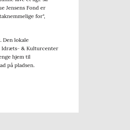
ue Jensens Fond er
 taknemmelige for",
. Den lokale
o Idræts- & Kulturcenter
enge hjem til
ad på pladsen.