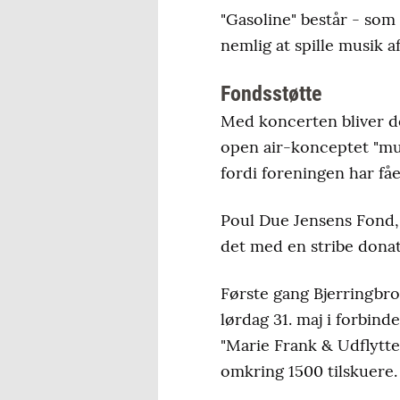
"Gasoline" består - som
nemlig at spille musik a
Fondsstøtte
Med koncerten bliver de
open air-konceptet "mus
fordi foreningen har fåe
Poul Due Jensens Fond, 
det med en stribe donati
Første gang Bjerringbro
lørdag 31. maj i forbind
"Marie Frank & Udflytt
omkring 1500 tilskuere.