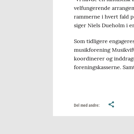
velfungerende arrangem
rammerne i hvert fald på
siger Niels Dueholm i e
Som tidligere engageres
musikforening Musikvift
koordinerer og inddrage
foreningskasserne. Samt
Del med andre: