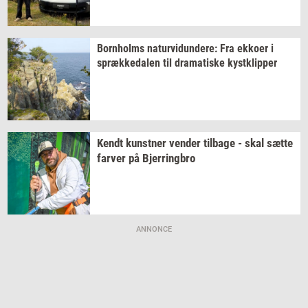
Born­holms
na­tur­vi­dun­de­re:
Fra
ek­ko­er
i
spræk­ke­da­len
til
dra­ma­ti­ske
kyst­klip­per
Kendt
kunst­ner
ven­der
til­ba­ge
- skal sætte
far­ver
på
Bjer­ring­bro
ANNONCE