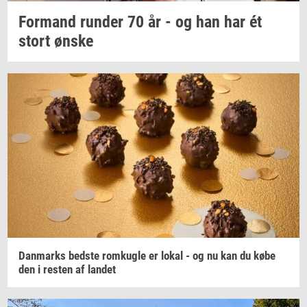
For­mand
run­der
70 år - og han har ét
stort ønske
Dan­marks
bed­ste
rom­kug­le
er lokal - og nu kan du købe
den i
re­sten
af
lan­det