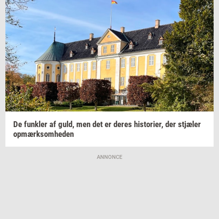
De
funk­ler
af guld, men det er deres
hi­sto­ri­er,
der
stjæ­ler
op­mærk­som­he­den
ANNONCE