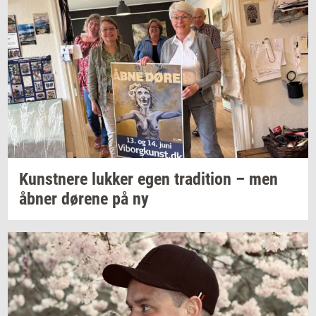
Kunst­ne­re
luk­ker
egen
tra­di­tion
– men
åbner
dø­re­ne
på ny