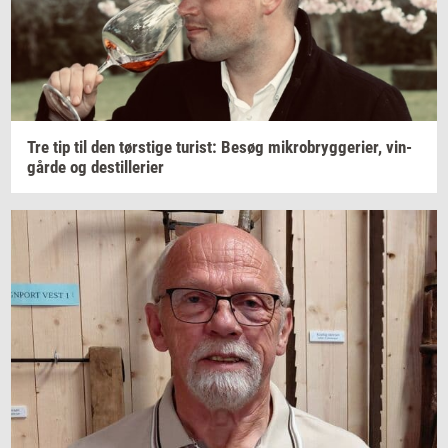
Tre tip til den
tørsti­ge
turist:
Besøg
mi­kro­bryg­ge­ri­er,
vin­
går­de
og
destil­le­ri­er