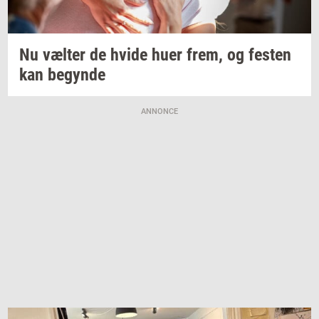
Nu
væl­ter
de hvide huer frem, og
fe­sten
kan
be­gyn­de
ANNONCE