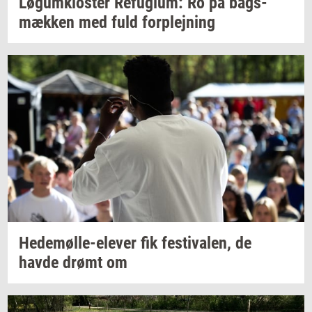
Løgum­klo­ster
Re­fu­gi­um:
Ro på
bags­
mæk­ken
med fuld
for­plej­ning
Hedemølle-​elever
fik
festi­va­len,
de
havde drømt om