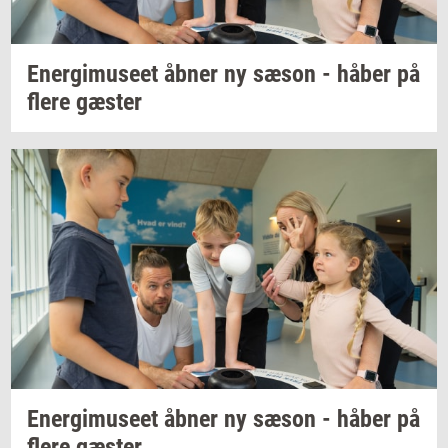
Ener­gi­mu­se­et
åbner ny sæson - håber på
flere
gæ­ster
Ener­gi­mu­se­et
åbner ny sæson - håber på
flere
gæ­ster