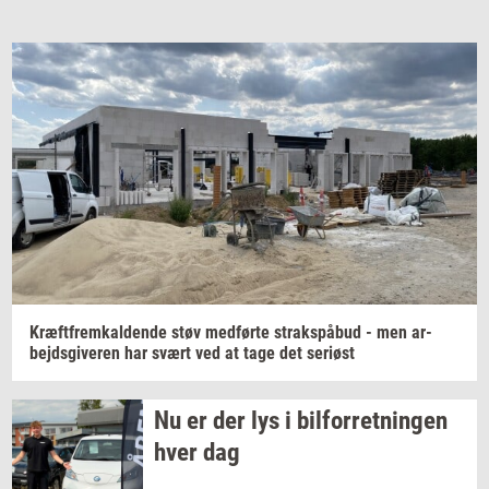
Kræft­frem­kal­den­de
støv
med­før­te
straks­på­bud
- men
ar­
bejds­gi­ve­ren
har svært ved at tage det
se­ri­øst
Nu er der lys i
bil­for­ret­nin­gen
hver dag