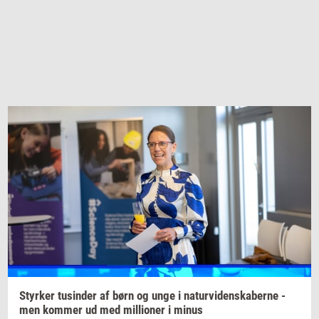
Styr­ker
tu­sin­der
af børn og unge i
na­tur­vi­den­ska­ber­ne
-
men
kom­mer
ud med
mil­li­o­ner
i minus