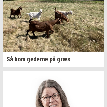
Så kom
ge­der­ne
på græs