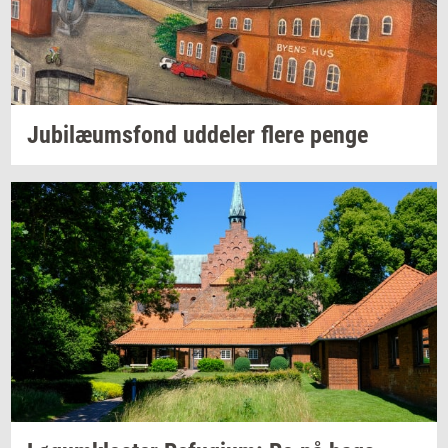
Ju­bilæums­fond
ud­de­ler
flere penge