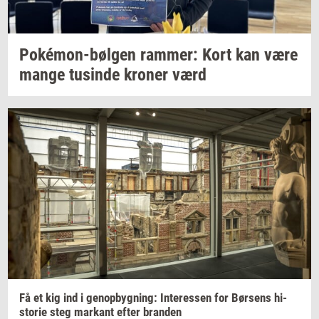
Pokémon-​bølgen
ram­mer:
Kort kan være
mange
tu­sin­de
kro­ner
værd
Få et kig ind i
genop­byg­ning:
In­ter­es­sen
for
Bør­sens
hi­
sto­rie
steg
mar­kant
efter
bran­den