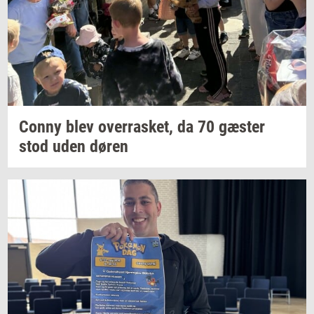
Conny blev
over­ra­sket,
da 70
gæ­ster
stod uden døren