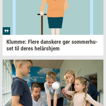
Klum­me: Flere
dan­ske­re
gør
som­mer­hu­
set
til deres
helårs­hjem