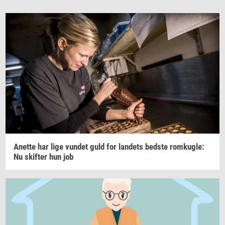
Anet­te
har lige
vun­det
guld for
lan­dets
bed­ste
rom­kug­le:
Nu
skif­ter
hun job