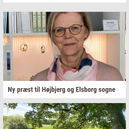
Ny præst til
Højb­jerg
og
Els­borg
sogne