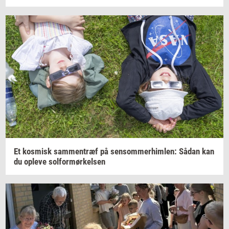
Et
kos­misk
sam­men­træf
på
sen­som­mer­him­len:
Sådan kan
du
op­le­ve
sol­for­mør­kel­sen