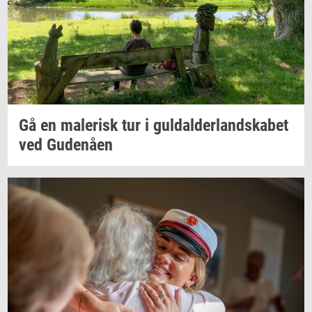
Gå en
ma­le­risk
tur i
gul­dal­der­land­ska­bet
ved
Gu­denå­en