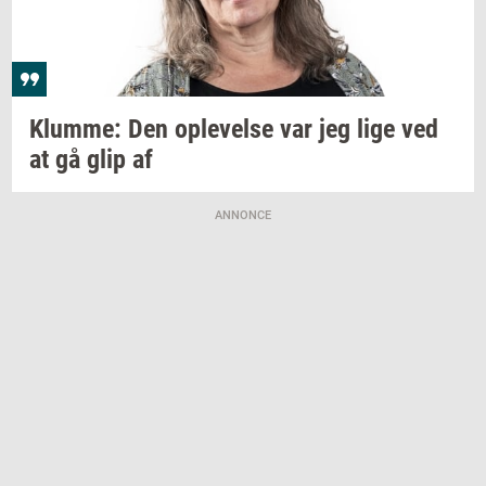
Klum­me:
Den
op­le­vel­se
var jeg lige ved
at gå glip af
ANNONCE