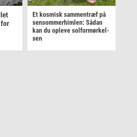
­let
Et
kos­misk
sam­men­træf
på
sen­som­mer­him­len:
Sådan
for
kan du
op­le­ve
sol­for­mør­kel­
sen