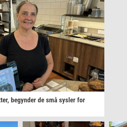
­ter,
be­gyn­der
de små
sy­s­ler
for