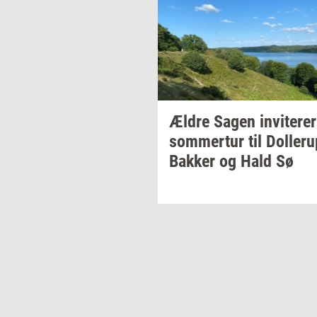
Ældre Sagen
in­vi­te­rer
som­mer­tur
til
Dol­leru
Bak­ker
og Hald Sø