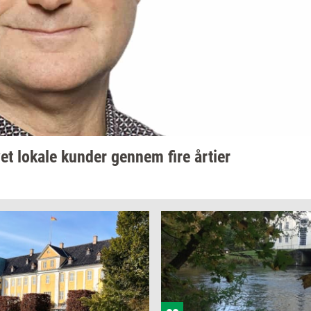
vet
lo­ka­le
kun­der
gen­nem
fire
år­ti­er