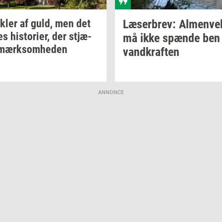
k­ler
af guld, men det
Læ­ser­brev:
Al­men­vel
res
hi­sto­ri­er,
der
stjæ­
må ikke
spæn­de
ben 
mærk­som­he­den
vand­kraf­ten
ANNONCE