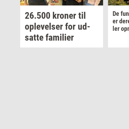
26.500
kro­ner
til
De
fun
er de
op­le­vel­ser
for
ud­
ler
op­
sat­te
fa­mi­li­er