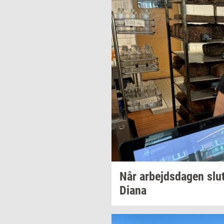
Når
ar­bejds­da­gen
slut
Diana