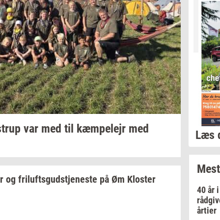
strup
var med til
kæm­pe­lejr
med
Læs 
Mest
r
og
fril­ufts­gud­stje­ne­ste
på Øm
Klo­ster
40 år 
rådgiv
årtier