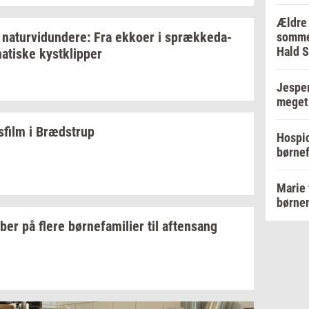
Ældre 
na­tur­vi­dun­de­re:
Fra
ek­ko­er
i
spræk­ke­da­
sommer
Hald 
a­ti­ske
kyst­klip­per
Jesper
meget 
­film
i
Bræd­strup
Hospic
børnef
Marie 
børnen
ber på flere
bør­ne­fa­mi­li­er
til
af­tensang