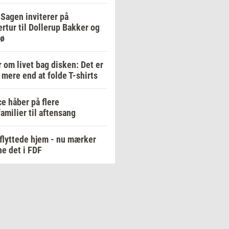
Sagen inviterer på
tur til Dollerup Bakker og
Sø
 om livet bag disken: Det er
mere end at folde T-shirts
e håber på flere
amilier til aftensang
flyttede hjem - nu mærker
e det i FDF