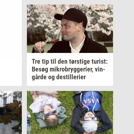
Tre tip til den
tørsti­ge
turist:
Besøg
mi­kro­bryg­ge­ri­er,
vin­
går­de
og
destil­le­ri­er