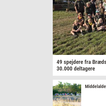
49
spej­de­re
fra
Bræd­
30.000
del­ta­ge­re
Mid­delal­de