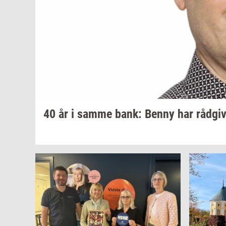
40 år i samme bank: Benny har
rå­d­gi­