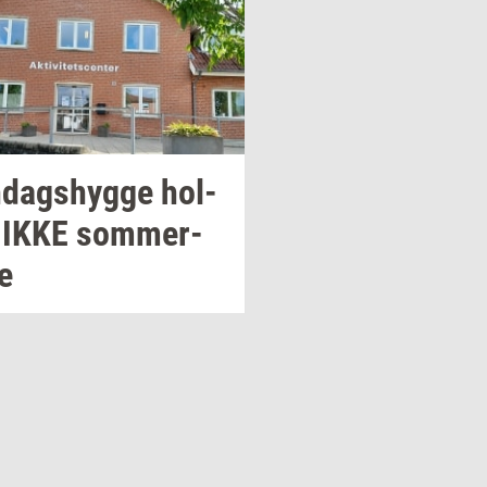
­dags­hyg­ge
hol­
IKKE
som­mer­
ie