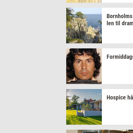
Born­holms
len
til
dra­m
For­mid­dags
Ho­spi­ce
hå