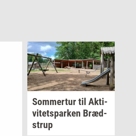
Som­mer­tur
til
Ak­ti­
vi­tetspar­ken
Bræd­
strup