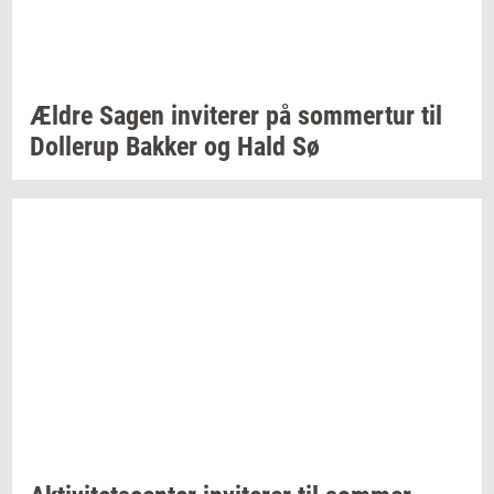
Ældre Sagen
in­vi­te­rer
på
som­mer­tur
til
Dol­lerup
Bak­ker
og Hald Sø