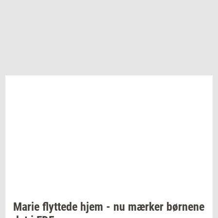
Marie
flyt­te­de
hjem - nu
mær­ker
bør­ne­ne