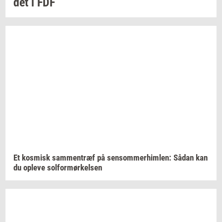
det i FDF
Et
kos­misk
sam­men­træf
på
sen­som­mer­him­len:
Sådan kan
du
op­le­ve
sol­for­mør­kel­sen