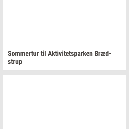
Som­mer­tur
til
Ak­ti­vi­tetspar­ken
Bræd­
strup