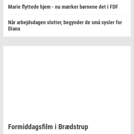
Marie flyttede hjem - nu mærker børnene det i FDF
Når arbejdsdagen slutter, begynder de små sysler for
Diana
For­mid­dags­film
i
Bræd­strup