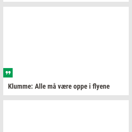
Klum­me:
Alle må være oppe i
fly­e­ne