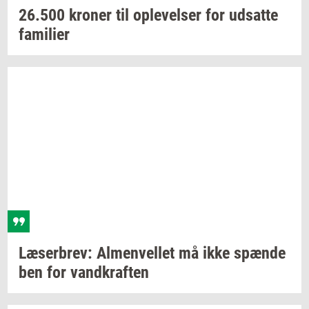
26.500
kro­ner
til
op­le­vel­ser
for
ud­sat­te
fa­mi­li­er
Læ­ser­brev:
Al­men­vel­let
må ikke
spæn­de
ben for
vand­kraf­ten