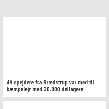
49
spej­de­re
fra
Bræd­strup
var med til
kæm­pe­lejr
med
30.000
del­ta­ge­re