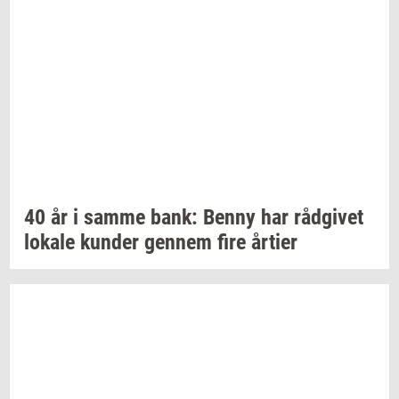
40 år i samme bank: Benny har
rå­d­gi­vet
lo­ka­le
kun­der
gen­nem
fire
år­ti­er