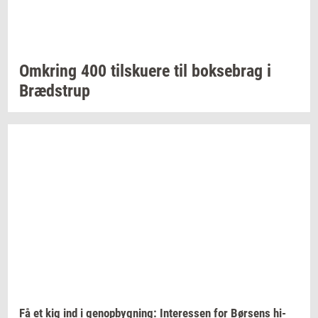
Om­kring
400
til­sku­e­re
til
bok­se­brag
i
Bræd­strup
Få et kig ind i
genop­byg­ning:
In­ter­es­sen
for
Bør­sens
hi­