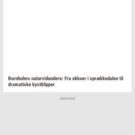
Born­holms
na­tur­vi­dun­de­re:
Fra
ek­ko­er
i
spræk­ke­da­len
til
dra­ma­ti­ske
kyst­klip­per
ANNONCE