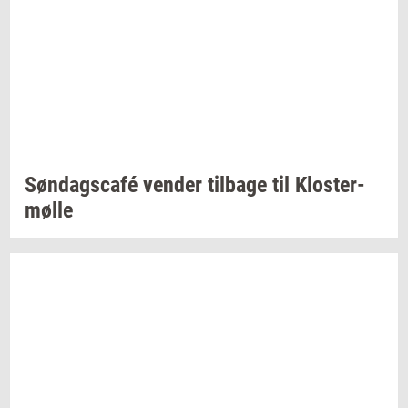
Søndagscafé
ven­der
til­ba­ge
til
Klos­ter­
møl­le