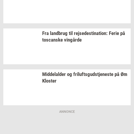
Fra
land­brug
til
rej­se­desti­na­tion:
Ferie på
toscan­ske
vin­går­de
Mid­delal­der
og
fril­ufts­gud­stje­ne­ste
på Øm
Klo­ster
ANNONCE