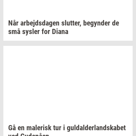
Når
ar­bejds­da­gen
slut­ter,
be­gyn­der
de
små
sy­s­ler
for Diana
Gå en
ma­le­risk
tur i
gul­dal­der­land­ska­bet