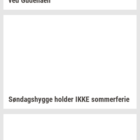
ved
Gu­denå­en
Søn­dags­hyg­ge
hol­der
IKKE
som­mer­fe­rie