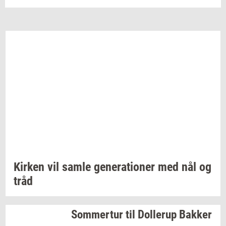
Kir­ken
vil samle
ge­ne­ra­tio­ner
med nål og
tråd
Som­mer­tur
til
Dol­lerup
Bak­ker