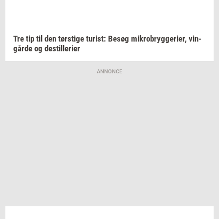
Tre tip til den
tørsti­ge
turist:
Besøg
mi­kro­bryg­ge­ri­er,
vin­
går­de
og
destil­le­ri­er
ANNONCE