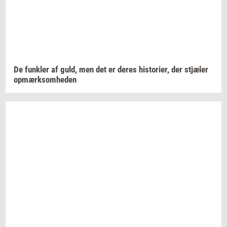
De
funk­ler
af guld, men det er deres
hi­sto­ri­er,
der
stjæ­ler
op­mærk­som­he­den