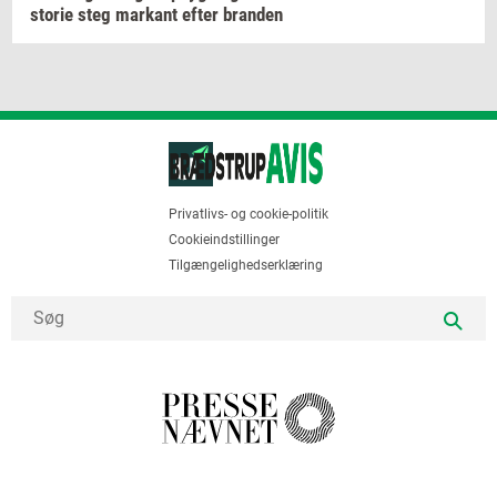
sto­rie
steg
mar­kant
efter
bran­den
Privatlivs- og cookie-politik
Cookieindstillinger
Tilgængelighedserklæring