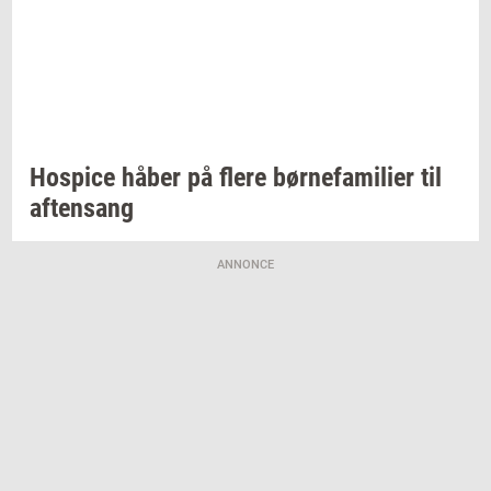
Ho­spi­ce
håber på flere
bør­ne­fa­mi­li­er
til
af­tensang
ANNONCE