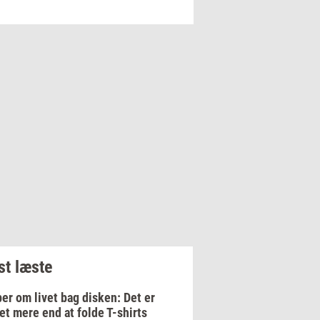
t læste
er om livet bag disken: Det er
t mere end at folde T-shirts