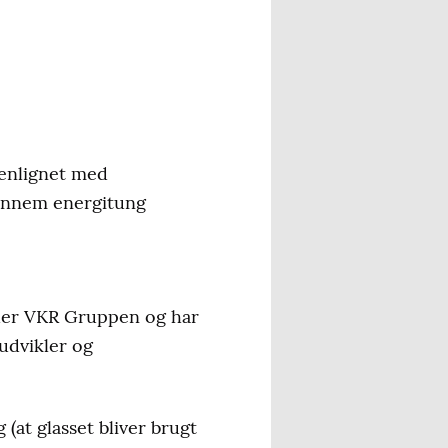
menlignet med
 gennem energitung
nder VKR Gruppen og har
udvikler og
(at glasset bliver brugt