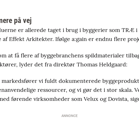
mere på vej
erne er allerede taget i brug i byggerier som TRÆ i
f Effekt Arkitekter. Ifølge a:gain er endnu flere proj
m at få flere af byggebranchens spildmaterialer tilbag
ktører, lyder det fra direktør Thomas Heldgaard:
g markedsfører vi fuldt dokumenterede byggeprodukte
anvendelige ressourcer, og vi gør det i stor skala. V
 med førende virksomheder som Velux og Dovista, sig
ANNONCE