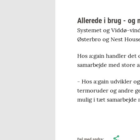
Allerede i brug - og 
Systemet og Viddø-vindu
Østerbro og Nest House a
Hos a:gain handler det o
samarbejde med store a
- Hos a:gain udvikler o
termoruder og andre gen
mulig i tæt samarbejde
Del med andre: