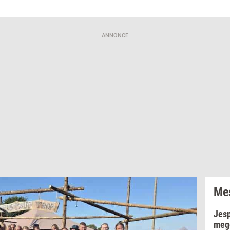
ANNONCE
Mes
Jesp
mege