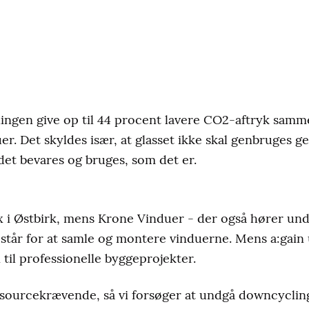
ningen give op til 44 procent lavere CO2-aftryk sam
er. Det skyldes især, at glasset ikke skal genbruges
et bevares og bruges, som det er.
lux i Østbirk, mens Krone Vinduer - der også hører u
 står for at samle og montere vinduerne. Mens a:gain 
til professionelle byggeprojekter.
sourcekrævende, så vi forsøger at undgå downcycling 