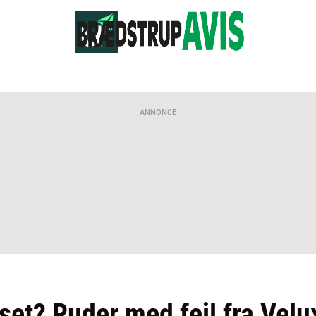
ANNONCE
set? Ruder med fejl fra Velux 