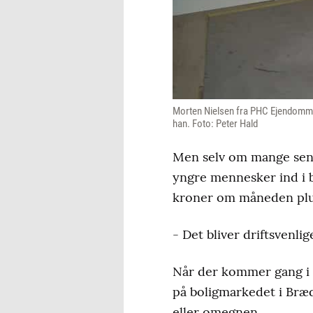
Morten Nielsen fra PHC Ejendomme i
han. Foto: Peter Hald
Men selv om mange senior
yngre mennesker ind i b
kroner om måneden plus 
- Det bliver driftsvenli
Når der kommer gang i i
på boligmarkedet i Bræ
eller omegnen.