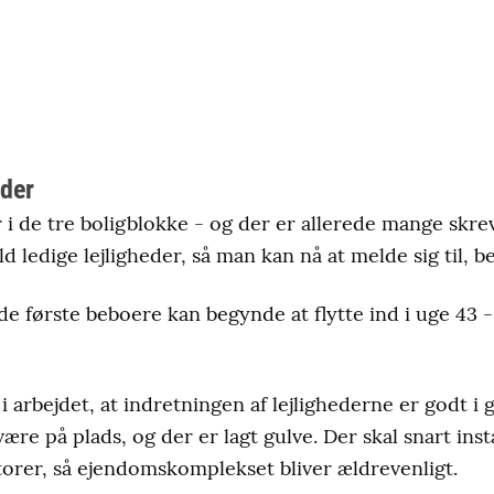
eder
r i de tre boligblokke - og der er allerede mange skr
ld ledige lejligheder, så man kan nå at melde sig til, b
de første beboere kan begynde at flytte ind i uge 43 - 
i arbejdet, at indretningen af lejlighederne er godt i
ære på plads, og der er lagt gulve. Der skal snart inst
orer, så ejendomskomplekset bliver ældrevenligt.