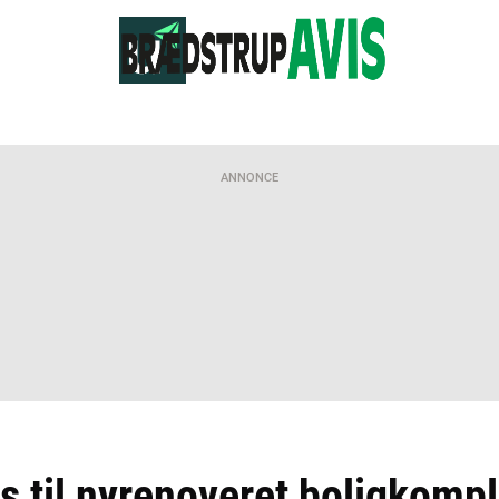
ANNONCE
 til nyrenoveret boligkompl