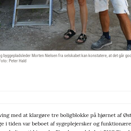
 byggepladsleder Morten Nielsen fra selskabet kan konstatere, at det går go
Foto: Peter Hald
ving med at klargøre tre boligblokke på hjørnet af Ø
ge i tiden var beboet af sygeplejersker og funktionær