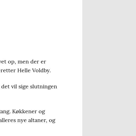
evet op, men der er
eretter Helle Voldby.
det vil sige slutningen
 gang. Køkkener og
alleres nye altaner, og