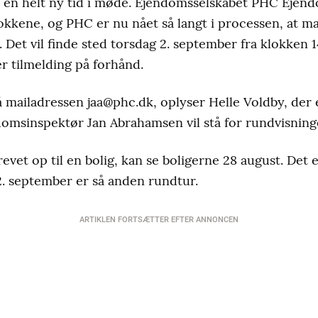
 en helt ny tid i møde. Ejendomsselskabet PHC Ejen
okkene, og PHC er nu nået så langt i processen, at m
Det vil finde sted torsdag 2. september fra klokken 14
r tilmelding på forhånd.
å mailadressen jaa@phc.dk, oplyser Helle Voldby, der 
domsinspektør Jan Abrahamsen vil stå for rundvisning
evet op til en bolig, kan se boligerne 28 august. Det 
. september er så anden rundtur.
ARTIKLEN FORTSÆTTER EFTER ANNONCEN