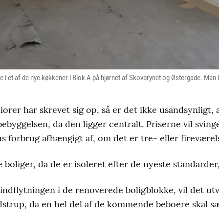
 et af de nye køkkener i Blok A på hjørnet af Skovbrynet og Østergade. Man i
er har skrevet sig op, så er det ikke usandsynligt, at
ebyggelsen, da den ligger centralt. Priserne vil svi
forbrug afhængigt af, om det er tre- eller fireværels
ge boliger, da de er isoleret efter de nyeste standarder
ndflytningen i de renoverede boligblokke, vil det utvi
dstrup, da en hel del af de kommende beboere skal sæ