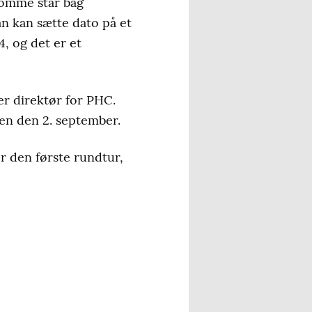
domme står bag
an kan sætte dato på et
, og det er et
er direktør for PHC.
en den 2. september.
er den første rundtur,