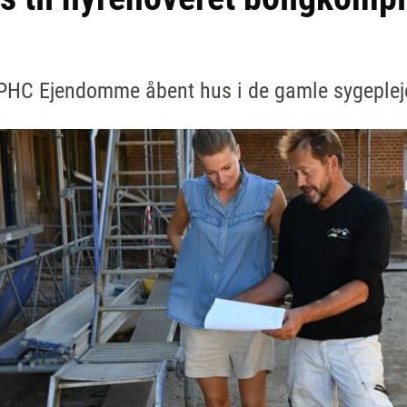
 PHC Ejendomme åbent hus i de gamle sygepleje