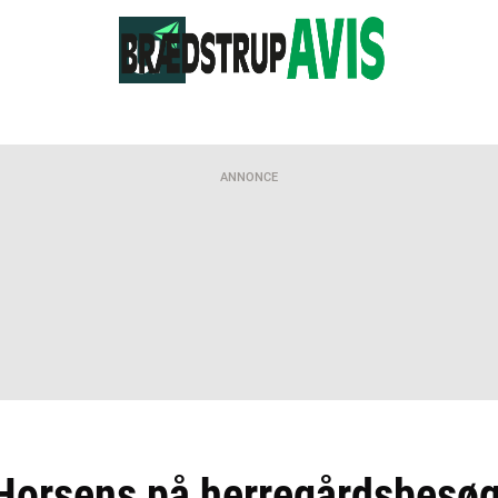
ANNONCE
 Horsens på herregårdsbesø