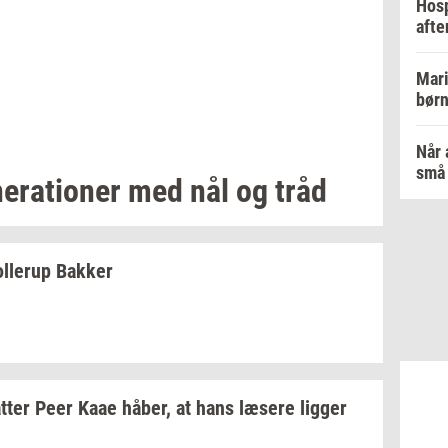
Hosp
afte
Mari
børn
Når 
små 
e­ra­tio­ner
med nål og tråd
l­lerup
Bak­ker
tter
Peer Kaae
håber,
at hans
læ­se­re
lig­ger