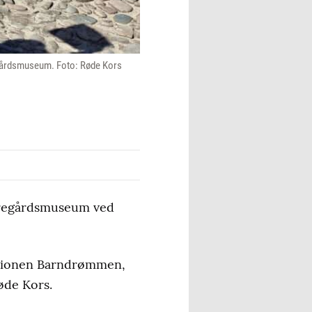
regårdsmuseum. Foto: Røde Kors
Herregårdsmuseum ved
ationen Barndrømmen,
øde Kors.