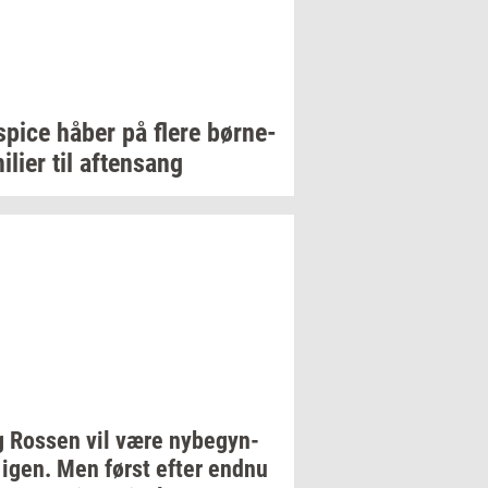
spi­ce
håber på flere
bør­ne­
i­li­er
til
af­tensang
g
Ros­sen
vil være
ny­be­gyn­
igen. Men først efter endnu