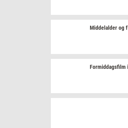
Mid­delal­der
og
f
For­mid­dags­film