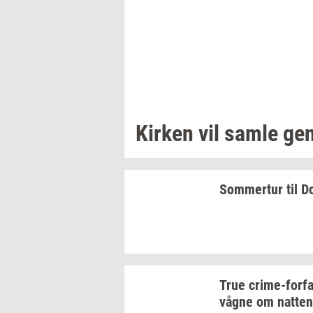
Kir­ken
vil samle
ge­n
Som­mer­tur
til
Do
True
crime-​forfa
vågne om
nat­ten