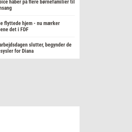
ice håber på flere børnefamilier til
nsang
e flyttede hjem - nu mærker
ene det i FDF
arbejdsdagen slutter, begynder de
sysler for Diana