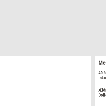
Mes
40 å
loka
Ældr
Doll