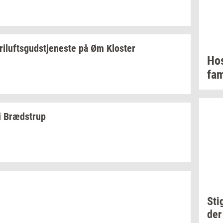
ril­ufts­gud­stje­ne­ste
på Øm
Klo­ster
Ho­
fa­m
i
Bræd­strup
Sti
der