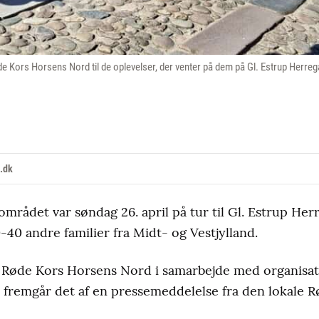
øde Kors Horsens Nord til de oplevelser, der venter på dem på Gl. Estrup Her
.dk
-området var søndag 26. april på tur til Gl. Estrup 
0 andre familier fra Midt- og Vestjylland.
f Røde Kors Horsens Nord i samarbejde med organis
t, fremgår det af en pressemeddelelse fra den lokale R