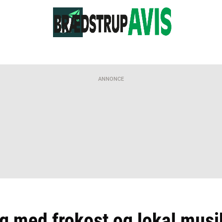
ANNONCE
 med frokost og lokal musi