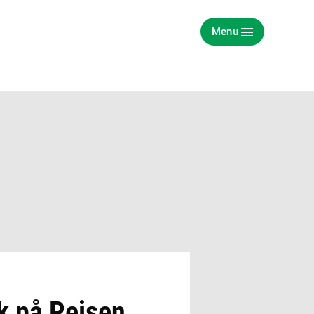
Menu
k på Pejsen