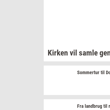
Kir­ken
vil samle
ge­n
Som­mer­tur
til
Do
Fra
land­brug
til