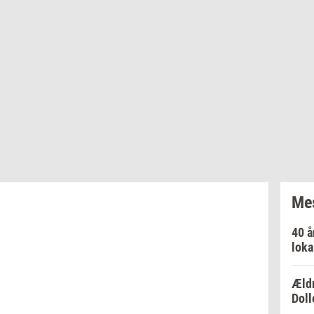
Mes
40 å
loka
Ældr
Doll