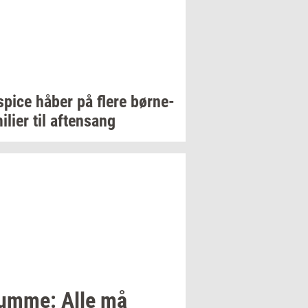
spi­ce
håber på flere
bør­ne­
i­li­er
til
af­tensang
um­me:
Alle må