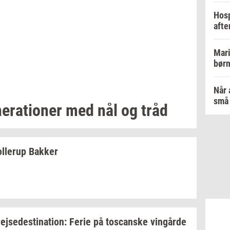
Hosp
afte
Mari
børn
Når 
små 
e­ra­tio­ner
med nål og tråd
l­lerup
Bak­ker
rej­se­desti­na­tion:
Ferie på
toscan­ske
vin­går­de