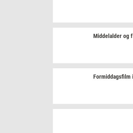
Mid­delal­der
og
f
For­mid­dags­film