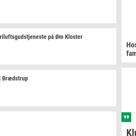
ril­ufts­gud­stje­ne­ste
på Øm
Klo­ster
Ho­
fa­m
i
Bræd­strup
Kl