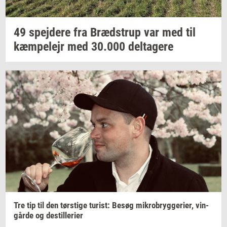
49
spej­de­re
fra
Bræd­strup
var med til
kæm­pe­lejr
med
30.000
del­ta­ge­re
Tre tip til den
tørsti­ge
turist:
Besøg
mi­kro­bryg­ge­ri­er,
vin­
går­de
og
destil­le­ri­er