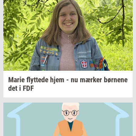
Marie
flyt­te­de
hjem - nu
mær­ker
bør­ne­ne
det i FDF