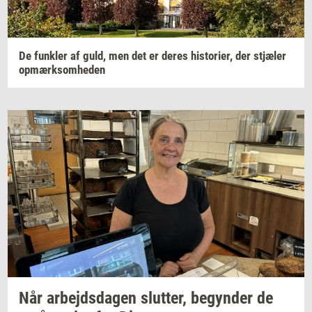
De
funk­ler
af guld, men det er deres
hi­sto­ri­er,
der
stjæ­ler
op­mærk­som­he­den
Når
ar­bejds­da­gen
slut­ter,
be­gyn­der
de