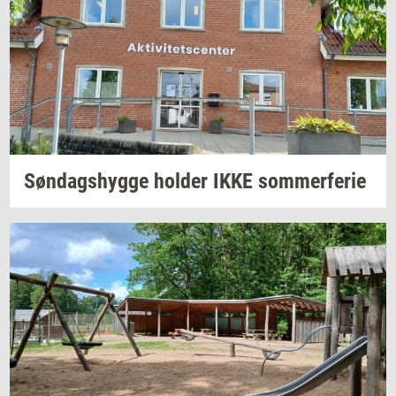
Søn­dags­hyg­ge
hol­der
IKKE
som­mer­fe­rie