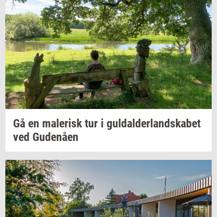
Gå en
ma­le­risk
tur i
gul­dal­der­land­ska­bet
ved
Gu­denå­en