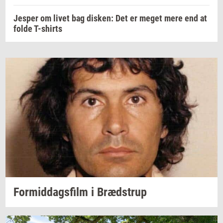
Jesper om livet bag disken: Det er meget mere end at
folde T-shirts
For­mid­dags­film
i
Bræd­strup