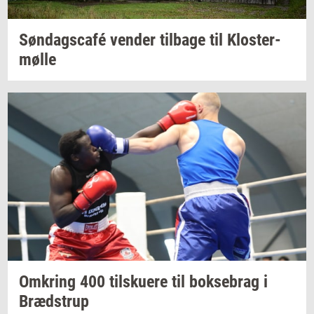
Søndagscafé
ven­der
til­ba­ge
til
Klos­ter­
møl­le
Om­kring
400
til­sku­e­re
til
bok­se­brag
i
Bræd­strup