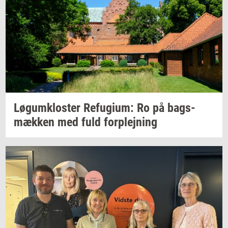
Løgum­klo­ster
Re­fu­gi­um:
Ro på
bags­
mæk­ken
med fuld
for­plej­ning