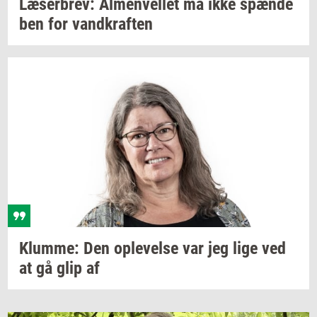
Læ­ser­brev:
Al­men­vel­let
må ikke
spæn­de
ben for
vand­kraf­ten
Klum­me:
Den
op­le­vel­se
var jeg lige ved
at gå glip af