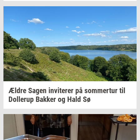
Ældre Sagen
in­vi­te­rer
på
som­mer­tur
til
Dol­lerup
Bak­ker
og Hald Sø