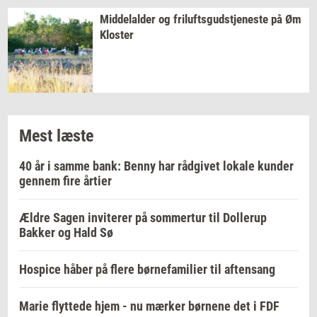
Mid­delal­der
og
fril­ufts­gud­stje­ne­ste
på Øm
Klo­ster
Mest læste
40 år i samme bank: Benny har rådgivet lokale kunder
gennem fire årtier
Ældre Sagen inviterer på sommertur til Dollerup
Bakker og Hald Sø
Hospice håber på flere børnefamilier til aftensang
Marie flyttede hjem - nu mærker børnene det i FDF