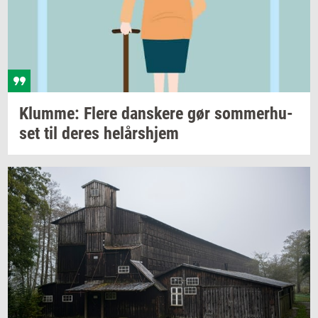
Klum­me: Flere
dan­ske­re
gør
som­mer­hu­
set
til deres
helårs­hjem