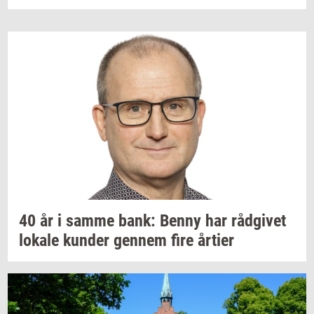
40 år i samme bank: Benny har
rå­d­gi­vet
lo­ka­le
kun­der
gen­nem
fire
år­ti­er