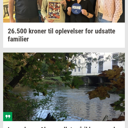
26.500
kro­ner
til
op­le­vel­ser
for
ud­sat­te
fa­mi­li­er