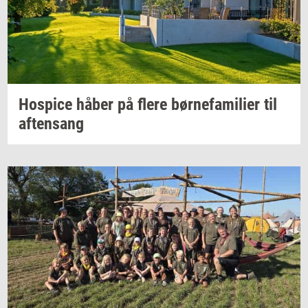
Ho­spi­ce
håber på flere
bør­ne­fa­mi­li­er
til
af­tensang