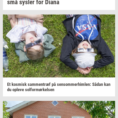
små
sy­s­ler
for Diana
Et
kos­misk
sam­men­træf
på
sen­som­mer­him­len:
Sådan kan
du
op­le­ve
sol­for­mør­kel­sen