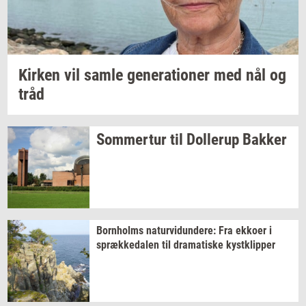
Kir­ken
vil samle
ge­ne­ra­tio­ner
med nål og
tråd
Som­mer­tur
til
Dol­lerup
Bak­ker
Born­holms
na­tur­vi­dun­de­re:
Fra
ek­ko­er
i
spræk­ke­da­len
til
dra­ma­ti­ske
kyst­klip­per