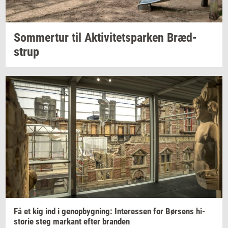
Som­mer­tur
til
Ak­ti­vi­tetspar­ken
Bræd­
strup
Få et kig ind i
genop­byg­ning:
In­ter­es­sen
for
Bør­sens
hi­
sto­rie
steg
mar­kant
efter
bran­den