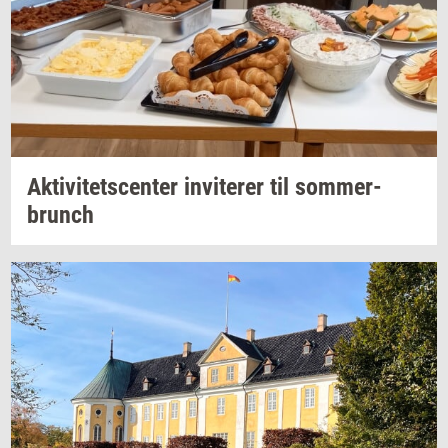
Ak­ti­vi­tets­cen­ter
in­vi­te­rer
til
som­mer­
brunch