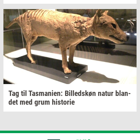
Tag til
Tas­ma­ni­en:
Bil­leds­køn
natur
blan­
det
med grum
hi­sto­rie