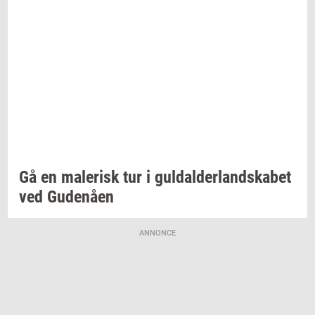
Gå en
ma­le­risk
tur i
gul­dal­der­land­ska­bet
ved
Gu­denå­en
ANNONCE