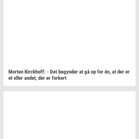
Mor­ten
Kirck­hoff:
- Det
be­gyn­der
at gå op for én, at der er
et eller
andet,
der er
for­kert