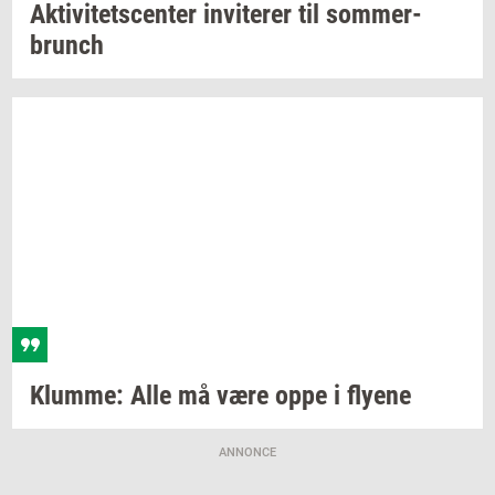
Ak­ti­vi­tets­cen­ter
in­vi­te­rer
til
som­mer­
brunch
Klum­me:
Alle må være oppe i
fly­e­ne
ANNONCE