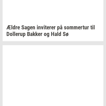
Ældre Sagen
in­vi­te­rer
på
som­mer­tur
til
Dol­lerup
Bak­ker
og Hald Sø