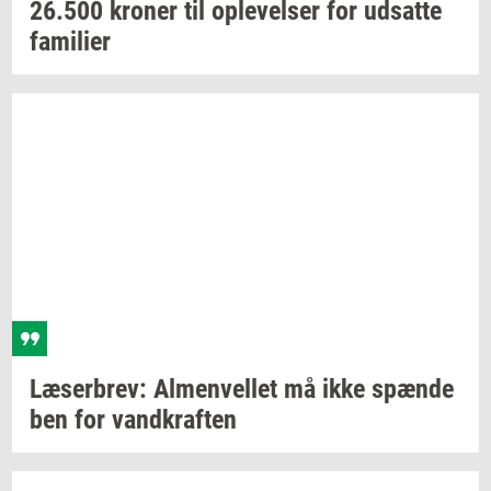
26.500
kro­ner
til
op­le­vel­ser
for
ud­sat­te
fa­mi­li­er
Læ­ser­brev:
Al­men­vel­let
må ikke
spæn­de
ben for
vand­kraf­ten