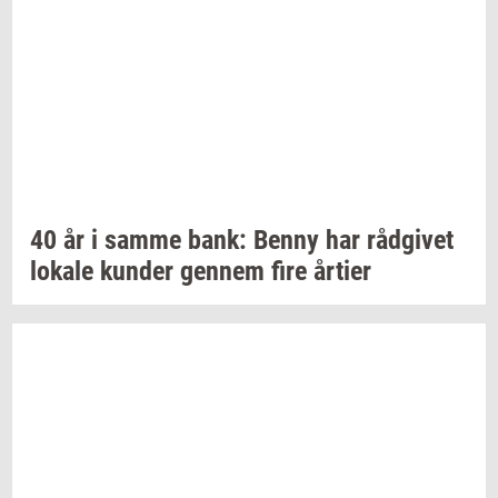
40 år i samme bank: Benny har
rå­d­gi­vet
lo­ka­le
kun­der
gen­nem
fire
år­ti­er