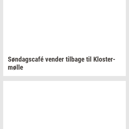
Søndagscafé
ven­der
til­ba­ge
til
Klos­ter­
møl­le