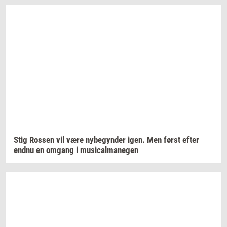
Stig
Ros­sen
vil være
ny­be­gyn­der
igen. Men først efter
endnu en
om­gang
i
mu­si­cal­ma­ne­gen