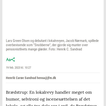
Lars Green Olsen og debutant i lokalrevyen, Jacob Nørmark, spillede
overbevisende som "Snobberne", der gjorde sig munter over
pensionistlivets mange glæder. Foto: Henrik C. Sandvad
19 feb. 2023 kl. 10:27
Henrik Carøe Sandvad hensa@jfm.dk
Brædstrup: En lokalrevy handler meget om
humor, selvironi og iscenesættelsen af det
lokale, og alle tre dele var i spil, da Brædstrup