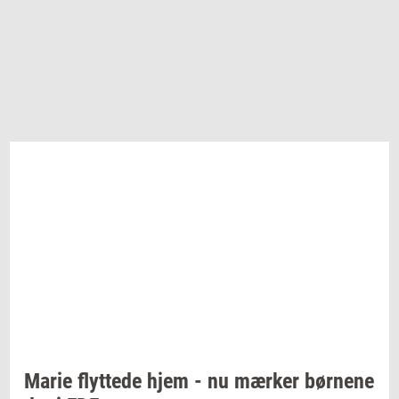
Marie
flyt­te­de
hjem - nu
mær­ker
bør­ne­ne