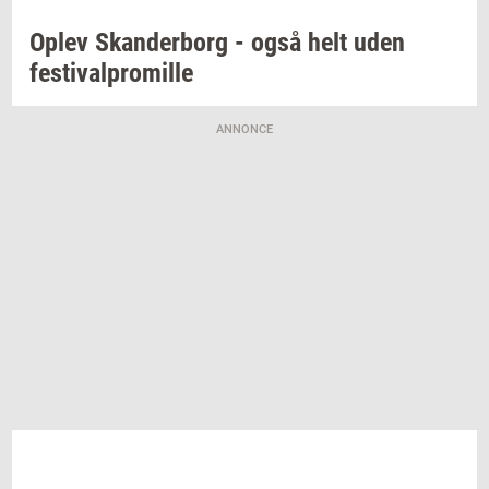
Oplev
Skan­der­borg
- også helt uden
festi­val­pro­mil­le
ANNONCE