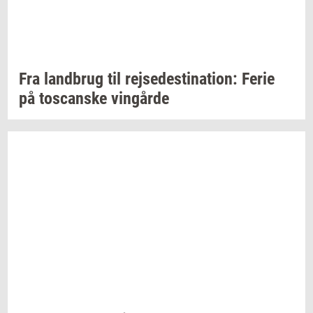
Fra
land­brug
til
rej­se­desti­na­tion:
Ferie
på
toscan­ske
vin­går­de