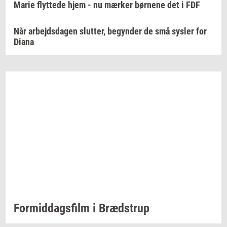
Marie flyttede hjem - nu mærker børnene det i FDF
Når arbejdsdagen slutter, begynder de små sysler for
Diana
For­mid­dags­film
i
Bræd­strup