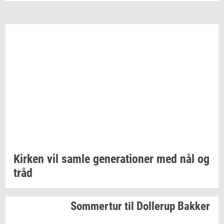
Kir­ken
vil samle
ge­ne­ra­tio­ner
med nål og
tråd
Som­mer­tur
til
Dol­lerup
Bak­ker