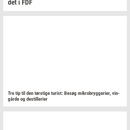
det i FDF
Tre tip til den
tørsti­ge
turist:
Besøg
mi­kro­bryg­ge­ri­er,
vin­
går­de
og
destil­le­ri­er