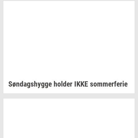
Søn­dags­hyg­ge
hol­der
IKKE
som­mer­fe­rie