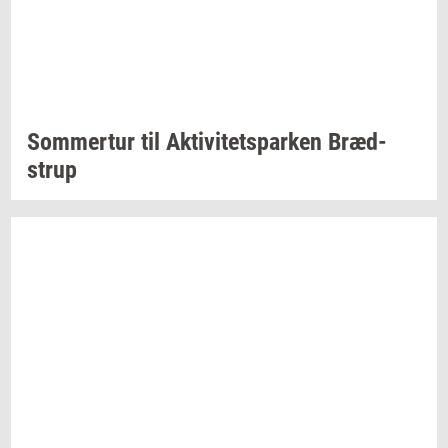
Som­mer­tur
til
Ak­ti­vi­tetspar­ken
Bræd­
strup