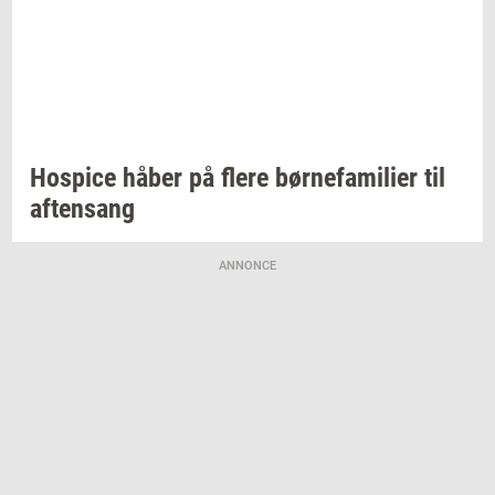
Ho­spi­ce
håber på flere
bør­ne­fa­mi­li­er
til
af­tensang
ANNONCE