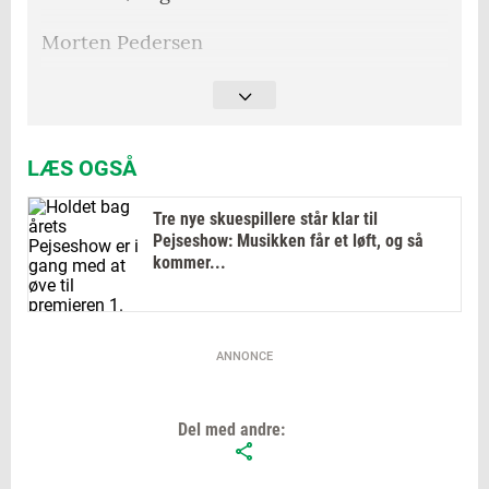
Morten Pedersen
Lars Green Olsen
Peter Andersen
LÆS OGSÅ
Jonna Wennerwald
Tre nye skuespillere står klar til
Jacob Nørmark
Pejseshow: Musikken får et løft, og så
kommer...
Instruktion
Hanna Møllegaard
ANNONCE
Del med andre: