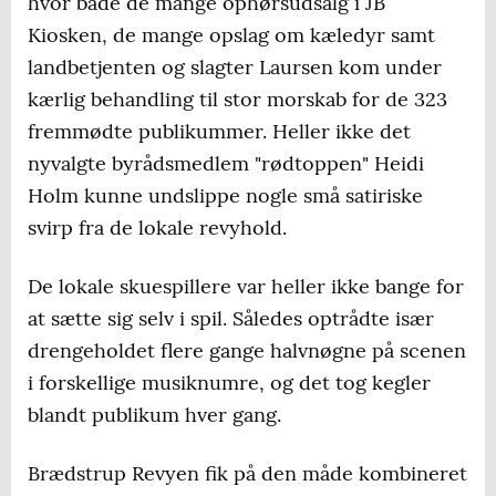
hvor både de mange ophørsudsalg i JB
Kiosken, de mange opslag om kæledyr samt
landbetjenten og slagter Laursen kom under
kærlig behandling til stor morskab for de 323
fremmødte publikummer. Heller ikke det
nyvalgte byrådsmedlem "rødtoppen" Heidi
Holm kunne undslippe nogle små satiriske
svirp fra de lokale revyhold.
De lokale skuespillere var heller ikke bange for
at sætte sig selv i spil. Således optrådte især
drengeholdet flere gange halvnøgne på scenen
i forskellige musiknumre, og det tog kegler
blandt publikum hver gang.
Brædstrup Revyen fik på den måde kombineret