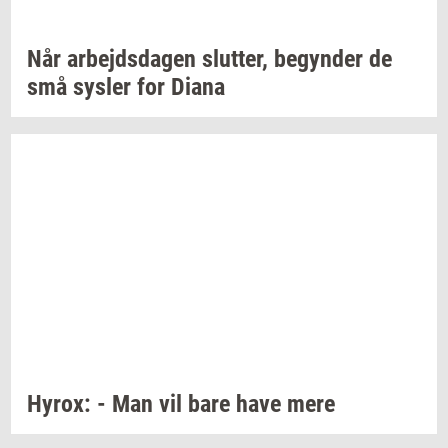
Når
ar­bejds­da­gen
slut­ter,
be­gyn­der
de
små
sy­s­ler
for Diana
Hyrox:
- Man vil bare have mere