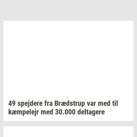
49
spej­de­re
fra
Bræd­strup
var med til
kæm­pe­lejr
med
30.000
del­ta­ge­re