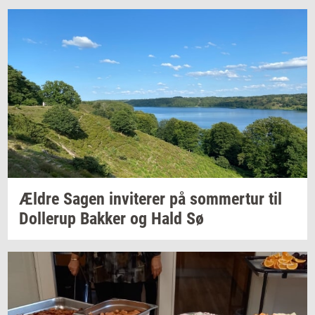
Ældre Sagen
in­vi­te­rer
på
som­mer­tur
til
Dol­lerup
Bak­ker
og Hald Sø