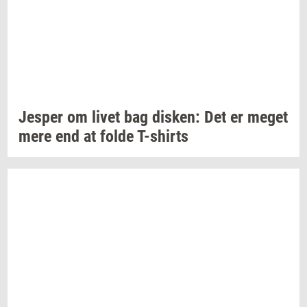
Jes­per
om livet bag
di­sken:
Det er meget
mere end at folde
T-​shirts