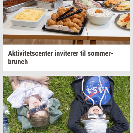
Ak­ti­vi­tets­cen­ter
in­vi­te­rer
til
som­mer­
brunch