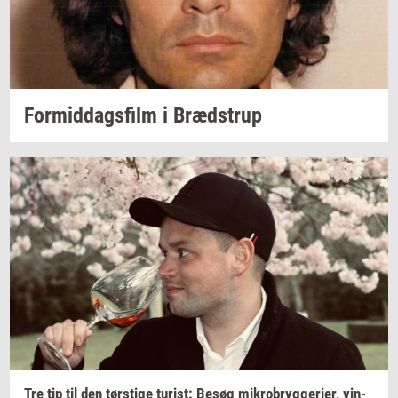
For­mid­dags­film
i
Bræd­strup
Tre tip til den
tørsti­ge
turist:
Besøg
mi­kro­bryg­ge­ri­er,
vin­