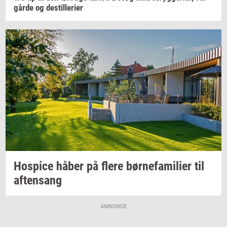
går­de
og
destil­le­ri­er
Ho­spi­ce
håber på flere
bør­ne­fa­mi­li­er
til
af­tensang
ANNONCE