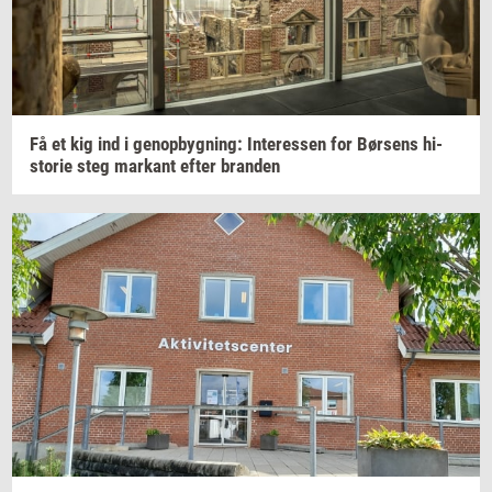
Få et kig ind i
genop­byg­ning:
In­ter­es­sen
for
Bør­sens
hi­
sto­rie
steg
mar­kant
efter
bran­den