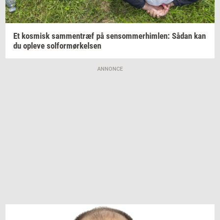
Et
kos­misk
sam­men­træf
på
sen­som­mer­him­len:
Sådan kan
du
op­le­ve
sol­for­mør­kel­sen
ANNONCE