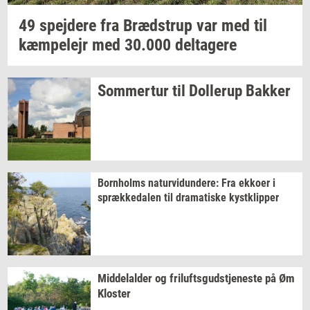
49
spej­de­re
fra
Bræd­strup
var med til
kæm­pe­lejr
med
30.000
del­ta­ge­re
Som­mer­tur
til
Dol­lerup
Bak­ker
Born­holms
na­tur­vi­dun­de­re:
Fra
ek­ko­er
i
spræk­ke­da­len
til
dra­ma­ti­ske
kyst­klip­per
Mid­delal­der
og
fril­ufts­gud­stje­ne­ste
på Øm
Klo­ster