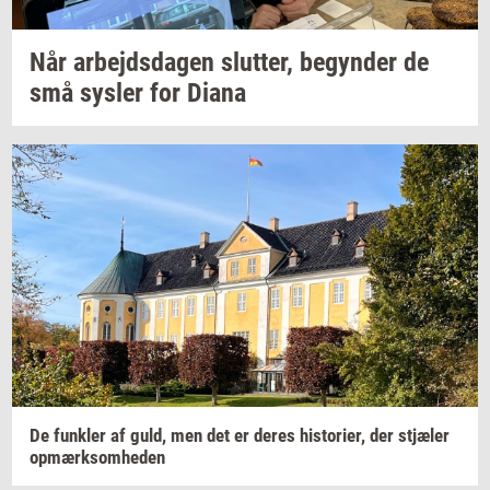
Når
ar­bejds­da­gen
slut­ter,
be­gyn­der
de
små
sy­s­ler
for Diana
De
funk­ler
af guld, men det er deres
hi­sto­ri­er,
der
stjæ­ler
op­mærk­som­he­den