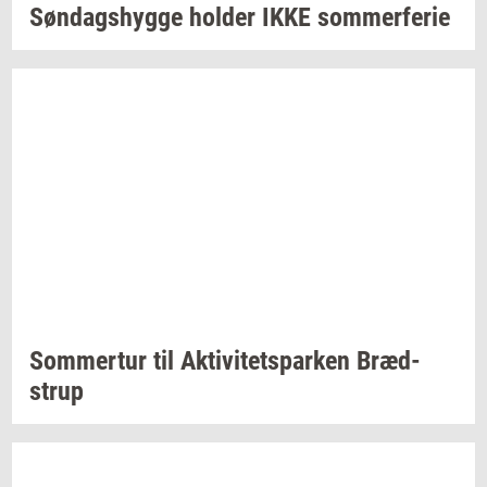
Søn­dags­hyg­ge
hol­der
IKKE
som­mer­fe­rie
Som­mer­tur
til
Ak­ti­vi­tetspar­ken
Bræd­
strup