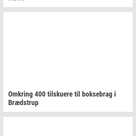
Om­kring
400
til­sku­e­re
til
bok­se­brag
i
Bræd­strup