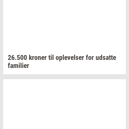
26.500
kro­ner
til
op­le­vel­ser
for
ud­sat­te
fa­mi­li­er