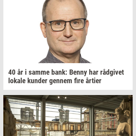
40 år i samme bank: Benny har
rå­d­gi­vet
lo­ka­le
kun­der
gen­nem
fire
år­ti­er