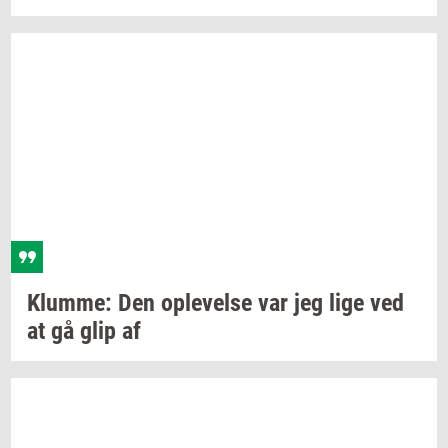
Klum­me:
Den
op­le­vel­se
var jeg lige ved
at gå glip af