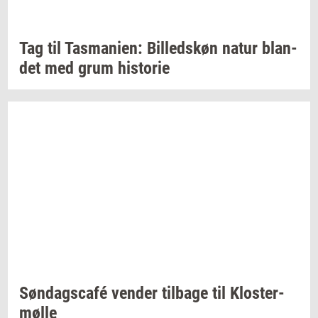
Tag til
Tas­ma­ni­en:
Bil­leds­køn
natur
blan­
det
med grum
hi­sto­rie
Søndagscafé
ven­der
til­ba­ge
til
Klos­ter­
møl­le