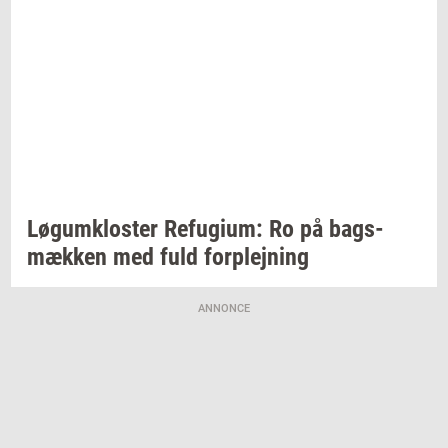
Løgum­klo­ster
Re­fu­gi­um:
Ro på
bags­
mæk­ken
med fuld
for­plej­ning
ANNONCE