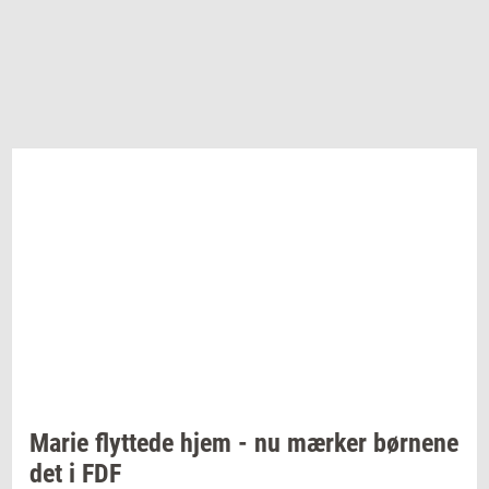
Marie
flyt­te­de
hjem - nu
mær­ker
bør­ne­ne
det i FDF