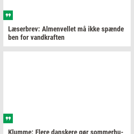
Læ­ser­brev:
Al­men­vel­let
må ikke
spæn­de
ben for
vand­kraf­ten
Klum­me: Flere
dan­ske­re
gør
som­mer­hu­