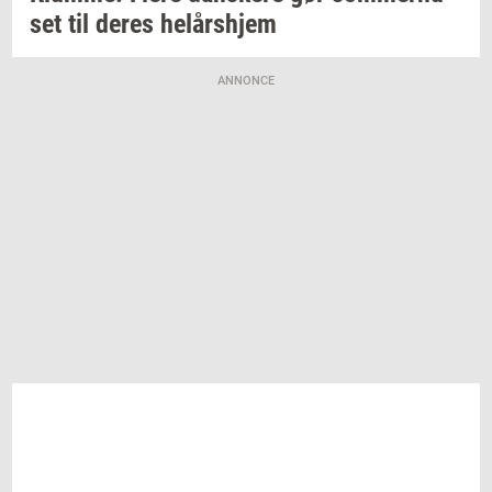
set
til deres
helårs­hjem
ANNONCE