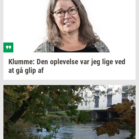
Klum­me:
Den
op­le­vel­se
var jeg lige ved
at gå glip af