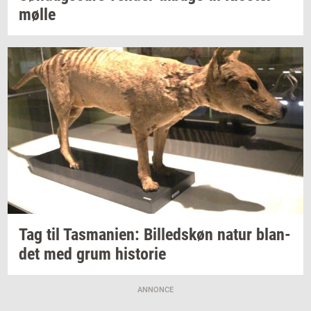
møl­le
Tag til
Tas­ma­ni­en:
Bil­leds­køn
natur
blan­
det
med grum
hi­sto­rie
ANNONCE