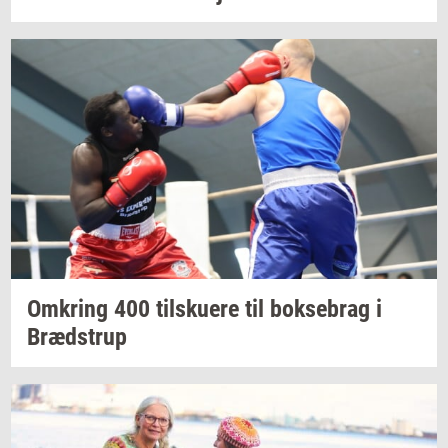
Om­kring
400
til­sku­e­re
til
bok­se­brag
i
Bræd­strup