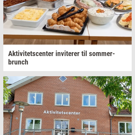
Ak­ti­vi­tets­cen­ter
in­vi­te­rer
til
som­mer­
brunch