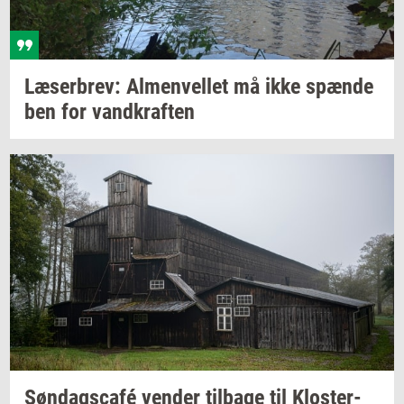
Læ­ser­brev:
Al­men­vel­let
må ikke
spæn­de
ben for
vand­kraf­ten
Søndagscafé
ven­der
til­ba­ge
til
Klos­ter­