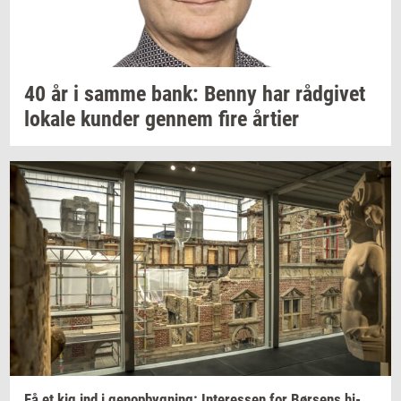
40 år i samme bank: Benny har
rå­d­gi­vet
lo­ka­le
kun­der
gen­nem
fire
år­ti­er
Få et kig ind i
genop­byg­ning:
In­ter­es­sen
for
Bør­sens
hi­