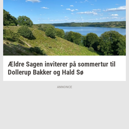
Ældre Sagen
in­vi­te­rer
på
som­mer­tur
til
Dol­lerup
Bak­ker
og Hald Sø
ANNONCE