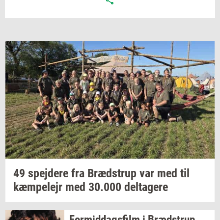
49
spej­de­re
fra
Bræd­strup
var med til
kæm­pe­lejr
med
30.000
del­ta­ge­re
For­mid­dags­film
i
Bræd­strup