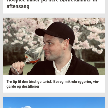
af­tensang
Tre tip til den
tørsti­ge
turist:
Besøg
mi­kro­bryg­ge­ri­er,
vin­
går­de
og
destil­le­ri­er