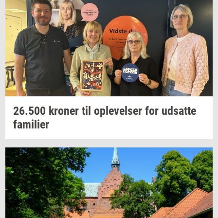
26.500
kro­ner
til
op­le­vel­ser
for
ud­sat­te
fa­mi­li­er