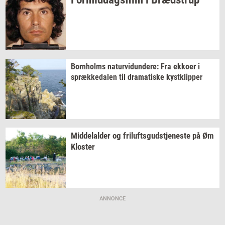
Born­holms
na­tur­vi­dun­de­re:
Fra
ek­ko­er
i
spræk­ke­da­len
til
dra­ma­ti­ske
kyst­klip­per
Mid­delal­der
og
fril­ufts­gud­stje­ne­ste
på Øm
Klo­ster
ANNONCE