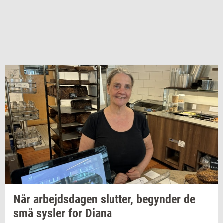
Når
ar­bejds­da­gen
slut­ter,
be­gyn­der
de
små
sy­s­ler
for Diana