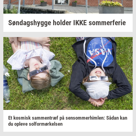
Søn­dags­hyg­ge
hol­der
IKKE
som­mer­fe­rie
Et
kos­misk
sam­men­træf
på
sen­som­mer­him­len:
Sådan kan
du
op­le­ve
sol­for­mør­kel­sen