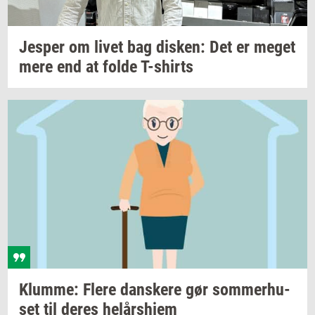
Jes­per
om livet bag
di­sken:
Det er meget
mere end at folde
T-​shirts
Klum­me: Flere
dan­ske­re
gør
som­mer­hu­
set
til deres
helårs­hjem