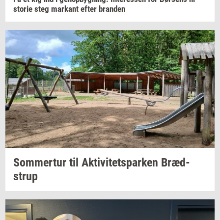
sto­rie
steg
mar­kant
efter
bran­den
Som­mer­tur
til
Ak­ti­vi­tetspar­ken
Bræd­
strup