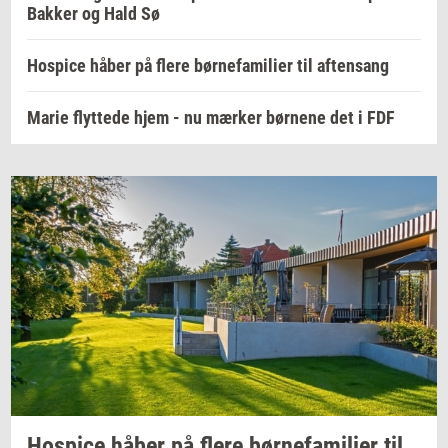
Bakker og Hald Sø
Hospice håber på flere børnefamilier til aftensang
Marie flyttede hjem - nu mærker børnene det i FDF
Ho­spi­ce
håber på flere
bør­ne­fa­mi­li­er
til