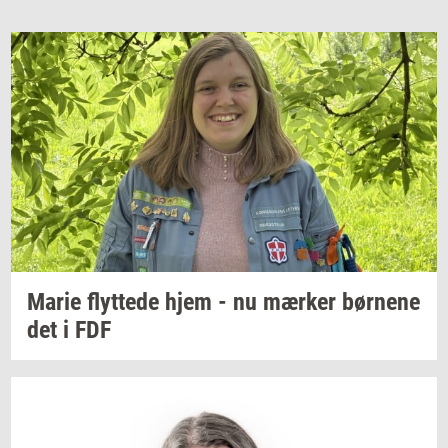
Marie
flyt­te­de
hjem - nu
mær­ker
bør­ne­ne
det i FDF