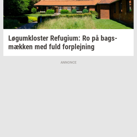
Løgum­klo­ster
Re­fu­gi­um:
Ro på
bags­
mæk­ken
med fuld
for­plej­ning
ANNONCE