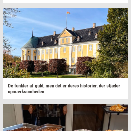
De
funk­ler
af guld, men det er deres
hi­sto­ri­er,
der
stjæ­ler
op­mærk­som­he­den