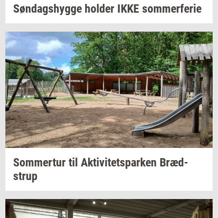
Søn­dags­hyg­ge
hol­der
IKKE
som­mer­fe­rie
Som­mer­tur
til
Ak­ti­vi­tetspar­ken
Bræd­
strup