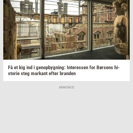
Få et kig ind i
genop­byg­ning:
In­ter­es­sen
for
Bør­sens
hi­
sto­rie
steg
mar­kant
efter
bran­den
ANNONCE