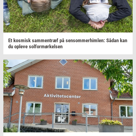
Et
kos­misk
sam­men­træf
på
sen­som­mer­him­len:
Sådan kan
du
op­le­ve
sol­for­mør­kel­sen