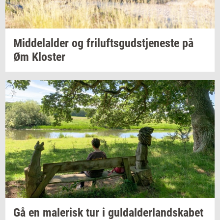
Mid­delal­der
og
fril­ufts­gud­stje­ne­ste
på
Øm
Klo­ster
Gå en
ma­le­risk
tur i
gul­dal­der­land­ska­bet