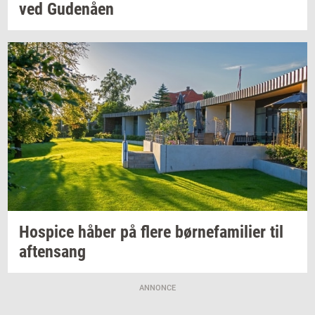
ved
Gu­denå­en
Ho­spi­ce
håber på flere
bør­ne­fa­mi­li­er
til
af­tensang
ANNONCE