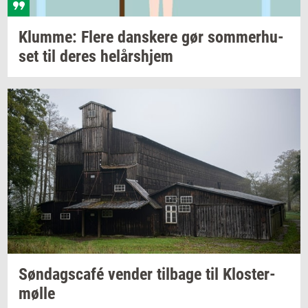
Klum­me: Flere
dan­ske­re
gør
som­mer­hu­
set
til deres
helårs­hjem
Søndagscafé
ven­der
til­ba­ge
til
Klos­ter­
møl­le