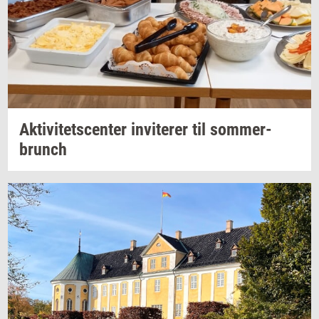
Ak­ti­vi­tets­cen­ter
in­vi­te­rer
til
som­mer­
brunch