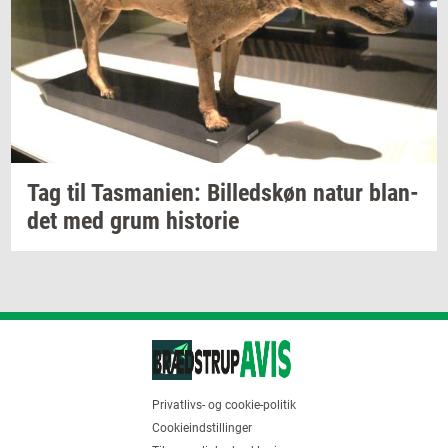
Tag til
Tas­ma­ni­en:
Bil­leds­køn
natur
blan­
det
med grum
hi­sto­rie
Privatlivs- og cookie-politik
Cookieindstillinger