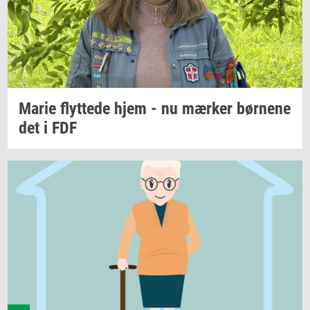
Marie
flyt­te­de
hjem - nu
mær­ker
bør­ne­ne
det i FDF