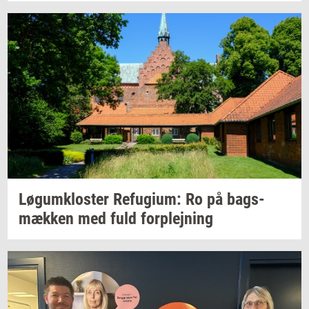
Løgum­klo­ster
Re­fu­gi­um:
Ro på
bags­
mæk­ken
med fuld
for­plej­ning