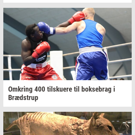
Om­kring
400
til­sku­e­re
til
bok­se­brag
i
Bræd­strup