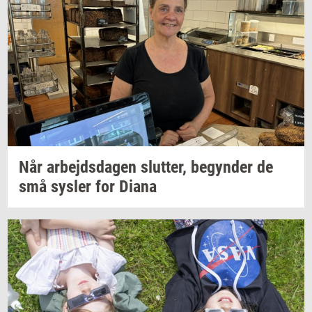
Når
ar­bejds­da­gen
slut­ter,
be­gyn­der
de
små
sy­s­ler
for Diana