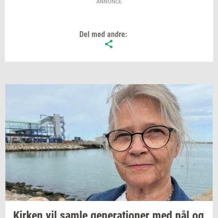
ANNONCE
Del med andre:
Kir­ken
vil samle
ge­ne­ra­tio­ner
med nål og