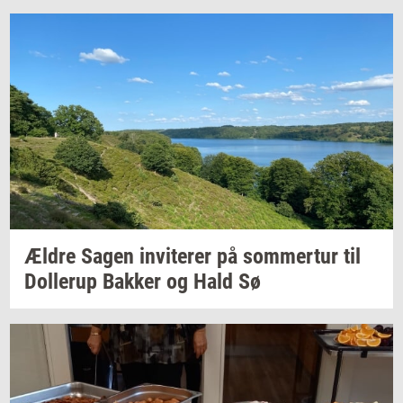
Ældre Sagen
in­vi­te­rer
på
som­mer­tur
til
Dol­lerup
Bak­ker
og Hald Sø