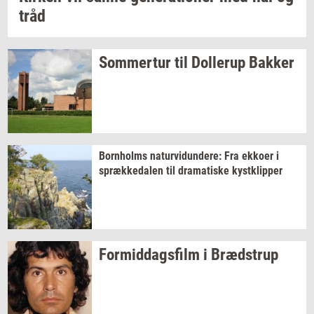
tråd
Som­mer­tur
til
Dol­lerup
Bak­ker
Born­holms
na­tur­vi­dun­de­re:
Fra
ek­ko­er
i
spræk­ke­da­len
til
dra­ma­ti­ske
kyst­klip­per
For­mid­dags­film
i
Bræd­strup