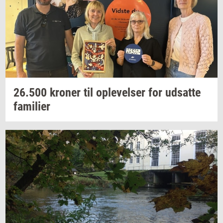
26.500
kro­ner
til
op­le­vel­ser
for
ud­sat­te
fa­mi­li­er