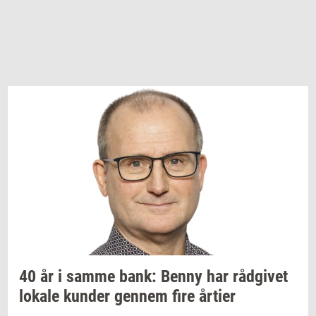
40 år i samme bank: Benny har
rå­d­gi­vet
lo­ka­le
kun­der
gen­nem
fire
år­ti­er