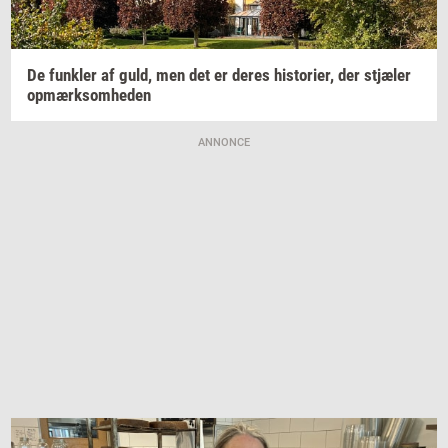
De
funk­ler
af guld, men det er deres
hi­sto­ri­er,
der
stjæ­ler
op­mærk­som­he­den
ANNONCE