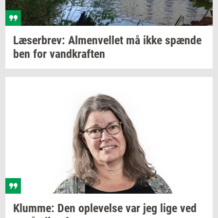
Læ­ser­brev:
Al­men­vel­let
må ikke
spæn­de
ben for
vand­kraf­ten
Klum­me:
Den
op­le­vel­se
var jeg lige ved