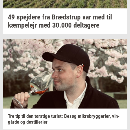
49
spej­de­re
fra
Bræd­strup
var med til
kæm­pe­lejr
med
30.000
del­ta­ge­re
Tre tip til den
tørsti­ge
turist:
Besøg
mi­kro­bryg­ge­ri­er,
vin­
går­de
og
destil­le­ri­er