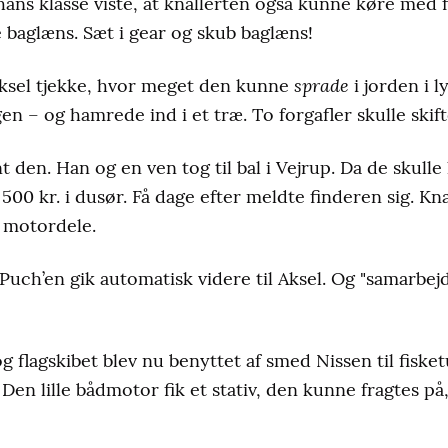
 hans klasse viste, at knallerten også kunne køre med
 baglæns. Sæt i gear og skub baglæns!
sprade
 Aksel tjekke, hvor meget den kunne
i jorden i 
en – og hamrede ind i et træ. To forgafler skulle skift
t den. Han og en ven tog til bal i Vejrup. Da de skull
 500 kr. i dusør. Få dage efter meldte finderen sig. Knal
e motordele.
 Puch’en gik automatisk videre til Aksel. Og "samarb
g flagskibet blev nu benyttet af smed Nissen til fiske
Den lille bådmotor fik et stativ, den kunne fragtes p