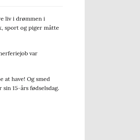
e liv i drømmen i
 sport og piger måtte
merferiejob var
ode at have! Og smed
r sin 15-års fødselsdag.