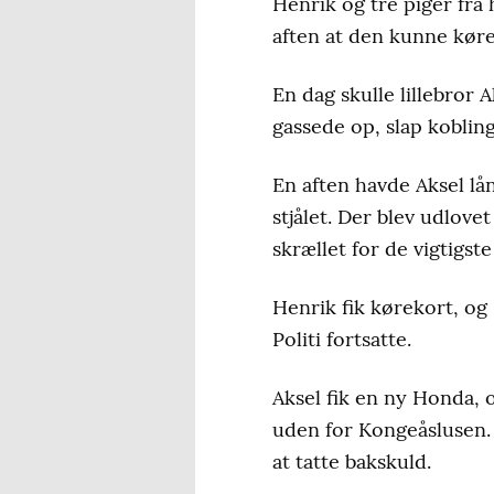
Henrik og tre piger fra
aften at den kunne køre
En dag skulle lillebror
gassede op, slap kobling
En aften havde Aksel lån
stjålet. Der blev udlovet
skrællet for de vigtigst
Henrik fik kørekort, og
Politi fortsatte.
Aksel fik en ny Honda, o
uden for Kongeåslusen. 
at tatte bakskuld.