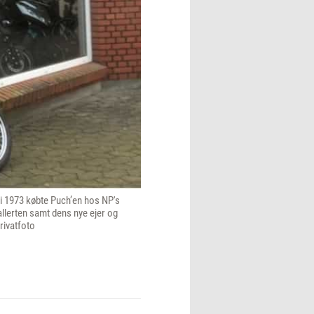
 i 1973 købte Puch’en hos NP's
allerten samt dens nye ejer og
rivatfoto