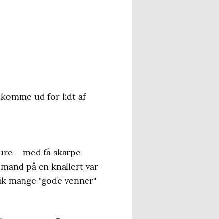
 komme ud for lidt af
ture – med få skarpe
o mand på en knallert var
 fik mange "gode venner"