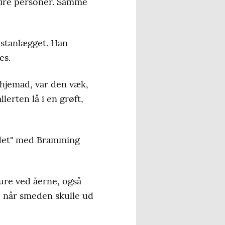
 fire personer. Samme
lystanlægget. Han
es.
e hjemad, var den væk,
lerten lå i en grøft,
ejdet" med Bramming
ture ved åerne, også
å, når smeden skulle ud