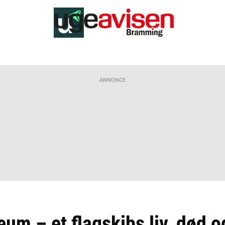
ANNONCE
æum – et flagskibs liv, død o