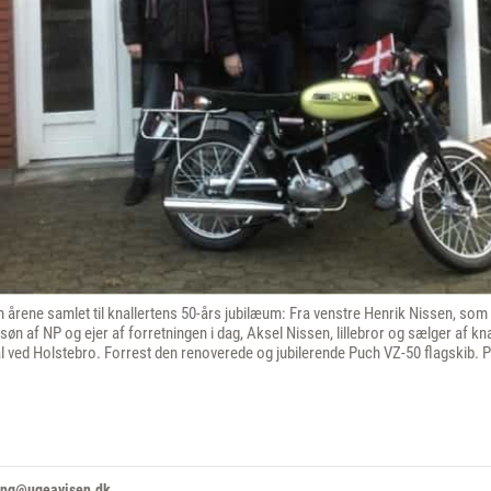
m årene samlet til knallertens 50-års jubilæum: Fra venstre Henrik Nissen, som
øn af NP og ejer af forretningen i dag, Aksel Nissen, lillebror og sælger af kn
 ved Holstebro. Forrest den renoverede og jubilerende Puch VZ-50 flagskib. P
ming@ugeavisen.dk