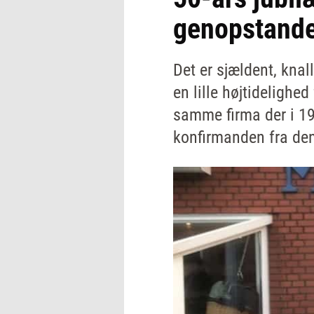
genopstande
Det er sjældent, knall
en lille højtidelighe
samme firma der i 197
konfirmanden fra den