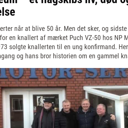
lse
erter når at blive 50 år. Men det sker, og sidste
d for en knallert af mærket Puch VZ-50 hos NP M
3 solgte knallerten til en ung konfirmand. Her
gang og hans bror historien om en gammel kna