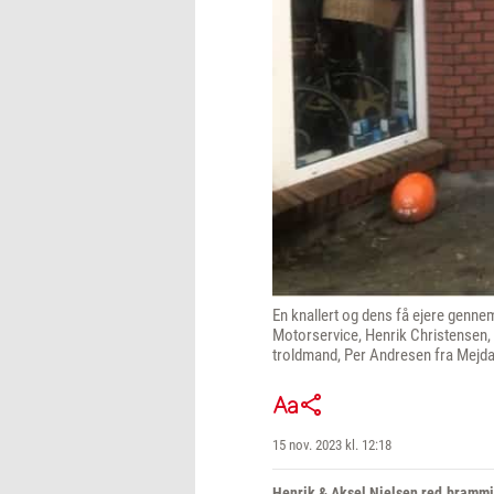
En knallert og dens få ejere genne
Motorservice, Henrik Christensen, s
troldmand, Per Andresen fra Mejdal
15 nov. 2023 kl. 12:18
Henrik & Aksel Nielsen red.bram