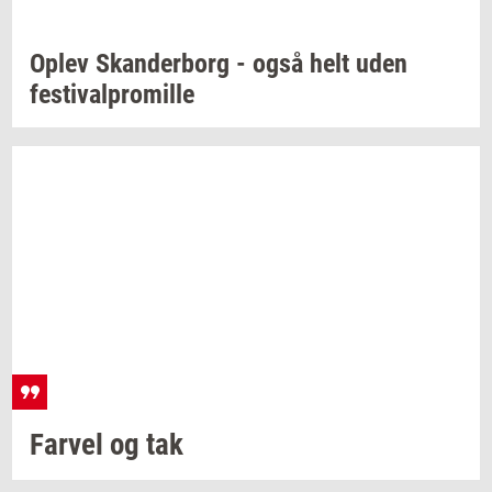
Oplev
Skan­der­borg
- også helt uden
festi­val­pro­mil­le
Far­vel
og tak