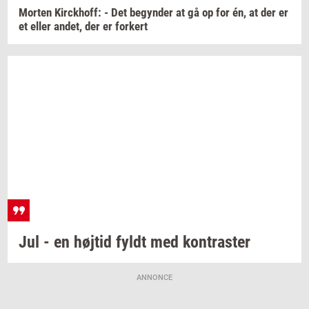
Mor­ten
Kirck­hoff:
- Det
be­gyn­der
at gå op for én, at der er
et eller
andet,
der er
for­kert
Jul - en
høj­tid
fyldt med
kon­tra­ster
ANNONCE