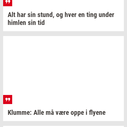
Alt har sin
stund,
og hver en ting under
him­len
sin tid
Klum­me:
Alle må være oppe i
fly­e­ne