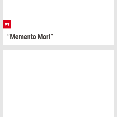
”Me­men­to
Mori”