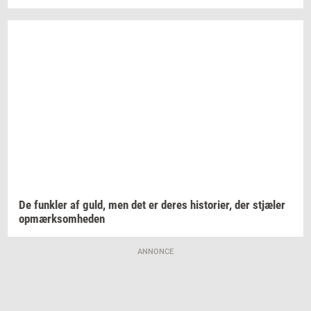
De
funk­ler
af guld, men det er deres
hi­sto­ri­er,
der
stjæ­ler
op­mærk­som­he­den
ANNONCE