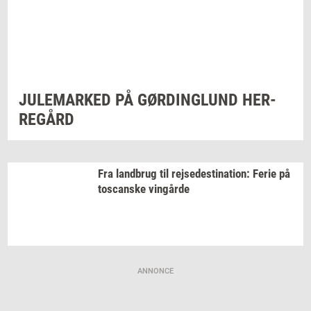
JU­LE­MAR­KED
PÅ
GØ­R­DING­LUND
HER­
RE­GÅRD
Fra
land­brug
til
rej­se­desti­na­tion:
Ferie på
toscan­ske
vin­går­de
ANNONCE