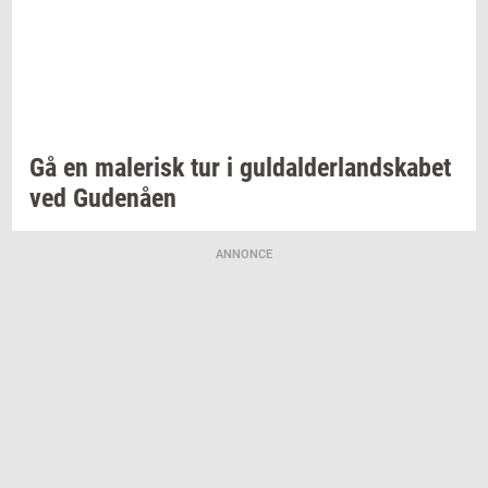
Gå en
ma­le­risk
tur i
gul­dal­der­land­ska­bet
ved
Gu­denå­en
ANNONCE