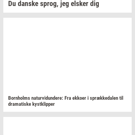
Du
dan­ske
sprog,
jeg
el­sker
dig
Born­holms
na­tur­vi­dun­de­re:
Fra
ek­ko­er
i
spræk­ke­da­len
til
dra­ma­ti­ske
kyst­klip­per