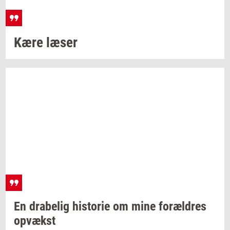
Kære læser
En
dra­be­lig
hi­sto­rie
om mine
for­æl­dres
op­vækst