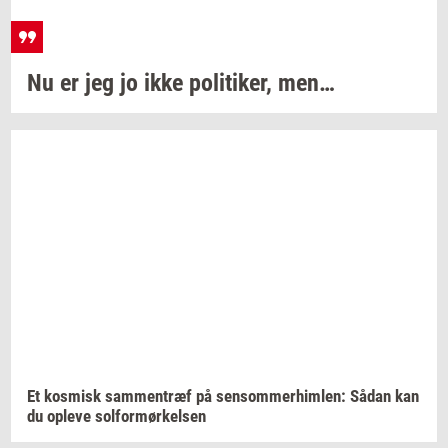
Nu er jeg jo ikke
po­li­ti­ker,
men…
Et
kos­misk
sam­men­træf
på
sen­som­mer­him­len:
Sådan kan
du
op­le­ve
sol­for­mør­kel­sen