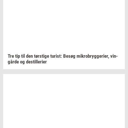
Tre tip til den
tørsti­ge
turist:
Besøg
mi­kro­bryg­ge­ri­er,
vin­
går­de
og
destil­le­ri­er