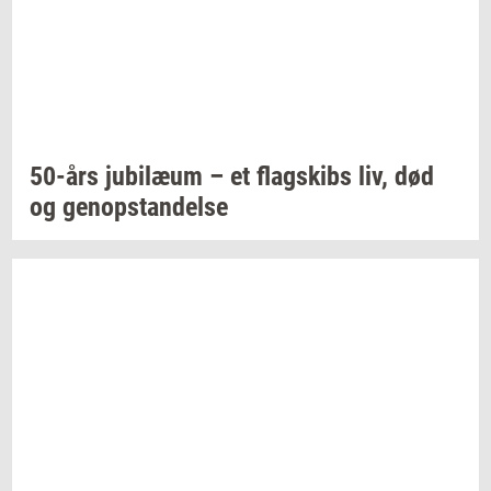
50-års
ju­bilæum
– et
flagskibs
liv, død
og
genop­stan­del­se