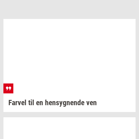
Far­vel
til en
hen­syg­nen­de
ven