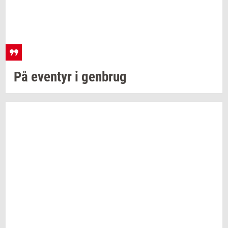
På
even­tyr
i
gen­brug