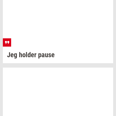
Jeg
hol­der
pause