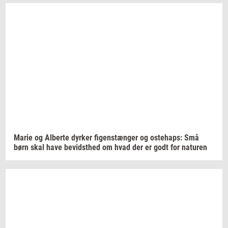
Marie og
Al­ber­te
dyr­ker
fi­genstæn­ger
og
oste­haps:
Små
børn skal have
be­vidst­hed
om hvad der er godt for
na­tu­ren