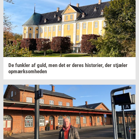
De
funk­ler
af guld, men det er deres
hi­sto­ri­er,
der
stjæ­ler
op­mærk­som­he­den