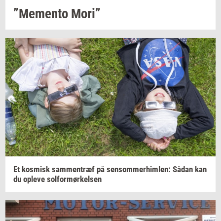
”Me­men­to
Mori”
Et
kos­misk
sam­men­træf
på
sen­som­mer­him­len:
Sådan kan
du
op­le­ve
sol­for­mør­kel­sen