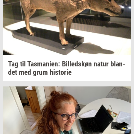
Tag til
Tas­ma­ni­en:
Bil­leds­køn
natur
blan­
det
med grum
hi­sto­rie