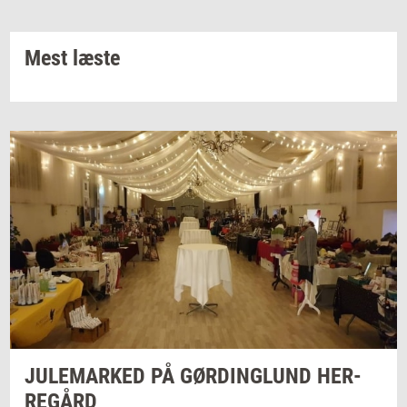
Mest læste
JU­LE­MAR­KED
PÅ
GØ­R­DING­LUND
HER­
RE­GÅRD