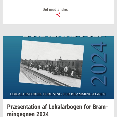
Del med andre:
Præ­sen­ta­tion
af
Lo­kalår­bo­gen
for
Bram­
m­in­geg­nen
2024