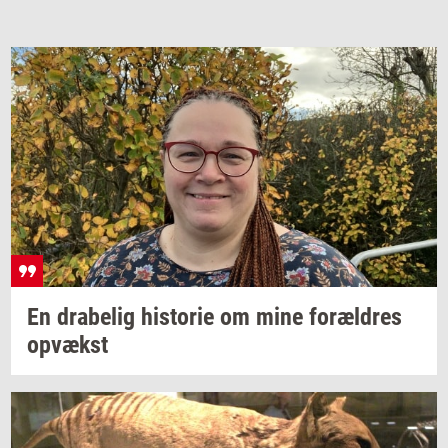
En
dra­be­lig
hi­sto­rie
om mine
for­æl­dres
op­vækst