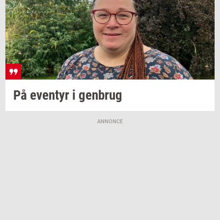
På
even­tyr
i
gen­brug
ANNONCE