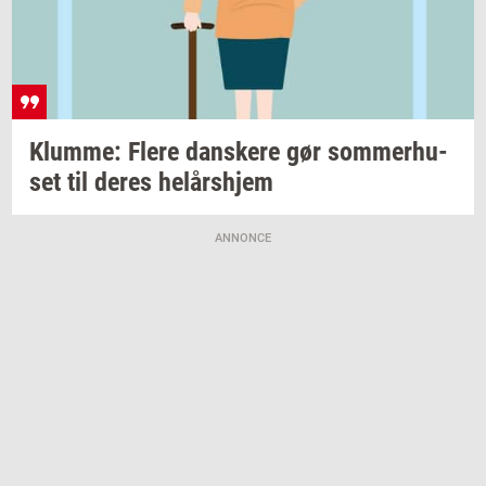
Klum­me: Flere
dan­ske­re
gør
som­mer­hu­
set
til deres
helårs­hjem
ANNONCE