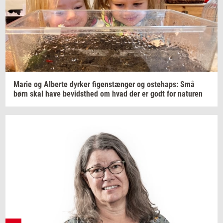
Marie og
Al­ber­te
dyr­ker
fi­genstæn­ger
og
oste­haps:
Små
børn skal have
be­vidst­hed
om hvad der er godt for
na­tu­ren