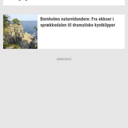
Born­holms
na­tur­vi­dun­de­re:
Fra
ek­ko­er
i
spræk­ke­da­len
til
dra­ma­ti­ske
kyst­klip­per
ANNONCE