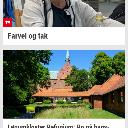
Far­vel
og tak
Løgum­klo­ster
Re­fu­gi­um:
Ro på
bags­