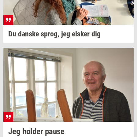
Du
dan­ske
sprog,
jeg
el­sker
dig
Jeg
hol­der
pause