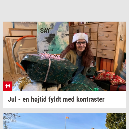
Jul - en
høj­tid
fyldt med
kon­tra­ster