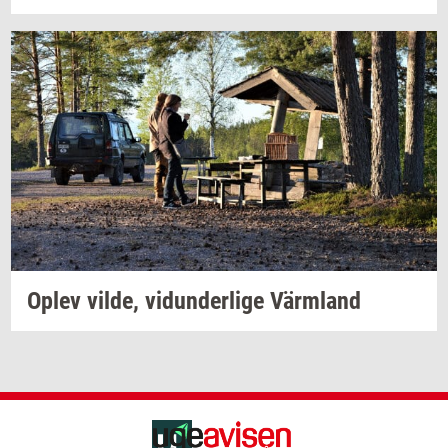
Oplev
vilde,
vi­dun­der­li­ge
Värmland