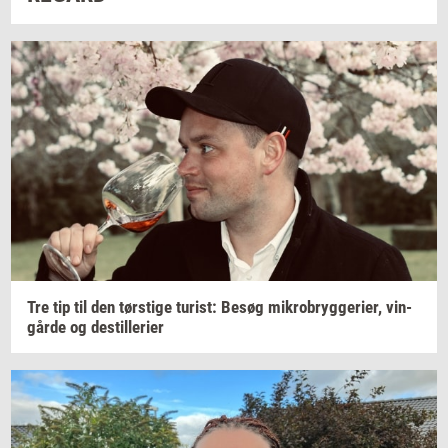
Tre tip til den
tørsti­ge
turist:
Besøg
mi­kro­bryg­ge­ri­er,
vin­
går­de
og
destil­le­ri­er