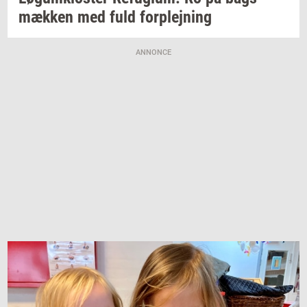
mæk­ken
med fuld
for­plej­ning
ANNONCE