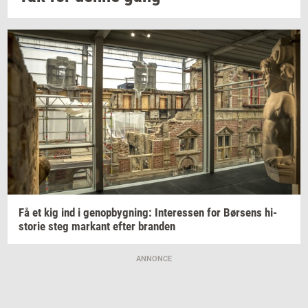
Få et kig ind i
genop­byg­ning:
In­ter­es­sen
for
Bør­sens
hi­
sto­rie
steg
mar­kant
efter
bran­den
ANNONCE