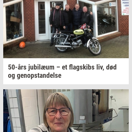
50-års
ju­bilæum
– et
flagskibs
liv, død
og
genop­stan­del­se