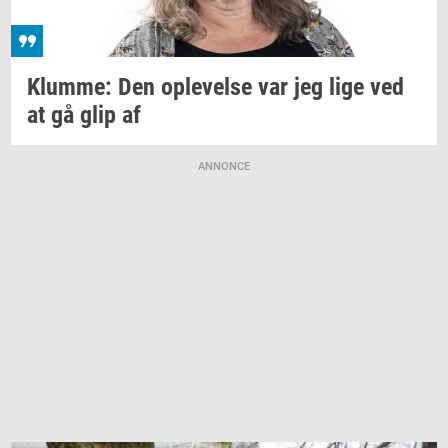
Klum­me:
Den
op­le­vel­se
var jeg lige ved
at gå glip af
ANNONCE