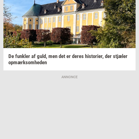
De
funk­ler
af guld, men det er deres
hi­sto­ri­er,
der
stjæ­ler
op­mærk­som­he­den
ANNONCE