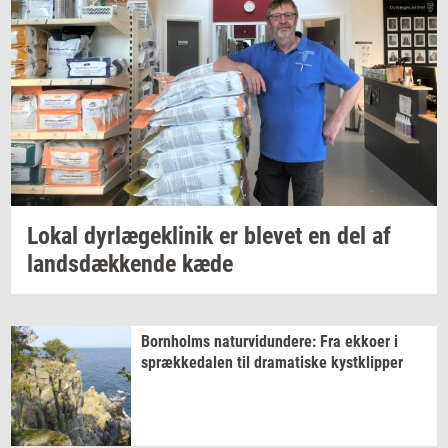
Lokal
dyr­læge­kli­nik
er
ble­vet
en del af
lands­dæk­ken­de
kæde
Born­holms
na­tur­vi­dun­de­re:
Fra
ek­ko­er
i
spræk­ke­da­len
til
dra­ma­ti­ske
kyst­klip­per