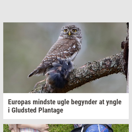
Eu­ro­pas
mind­ste
ugle
be­gyn­der
at yngle
i
Glud­sted
Plan­ta­ge