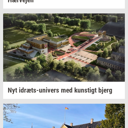
Nyt
idræts-​univers
med
kun­stigt
bjerg