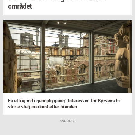
området
Få et kig ind i
genop­byg­ning:
In­ter­es­sen
for
Bør­sens
hi­
sto­rie
steg
mar­kant
efter
bran­den
ANNONCE