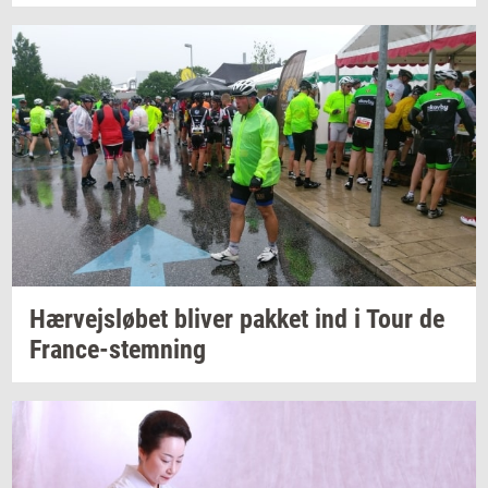
Hær­vejslø­bet
bli­ver
pak­ket
ind i Tour de
France-​stemning