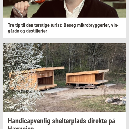
Tre tip til den
tørsti­ge
turist:
Besøg
mi­kro­bryg­ge­ri­er,
vin­
går­de
og
destil­le­ri­er
Han­di­cap­ven­lig
shel­ter­plads
di­rek­te
på
Hær­vej­en