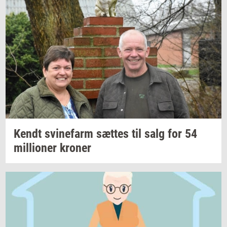
Kendt
svi­ne­farm
sæt­tes
til salg for 54
mil­li­o­ner
kro­ner