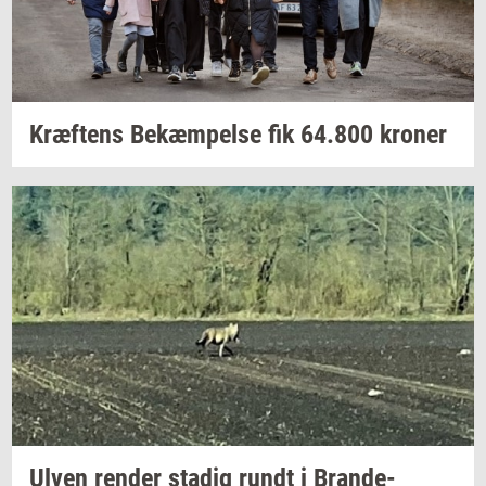
Kræf­tens
Be­kæm­pel­se
fik
64.800
kro­ner
Ulven
ren­der
sta­dig
rundt i
Brande-​