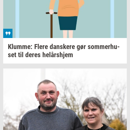
Klum­me: Flere
dan­ske­re
gør
som­mer­hu­
set
til deres
helårs­hjem