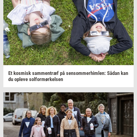
Et
kos­misk
sam­men­træf
på
sen­som­mer­him­len:
Sådan kan
du
op­le­ve
sol­for­mør­kel­sen