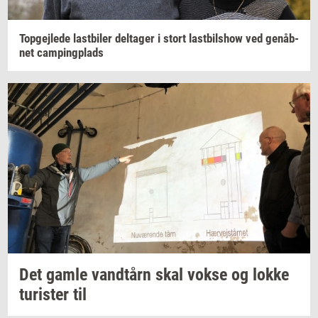
Top­gej­le­de
last­bi­ler
del­ta­ger
i stort
last­bils­how
ved
genåb­
net
cam­ping­plads
Det gamle
vandtårn
skal vokse og lokke
turi­ster
til