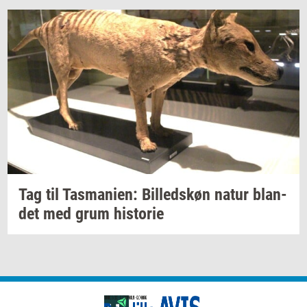
Tag til
Tas­ma­ni­en:
Bil­leds­køn
natur
blan­
det
med grum
hi­sto­rie