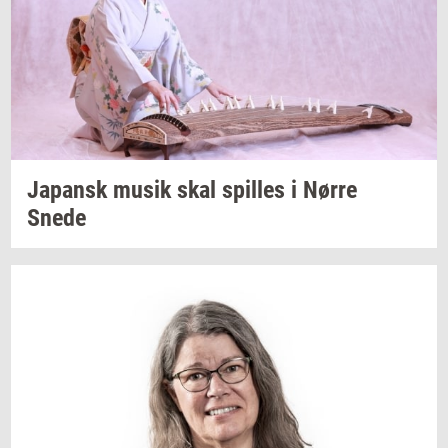
Ja­pansk
musik skal
spil­les
i Nørre
Snede