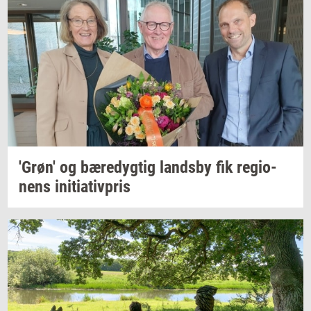
'Grøn'
og
bæ­re­dyg­tig
lands­by
fik
re­gio­
nens
ini­ti­a­tiv­pris