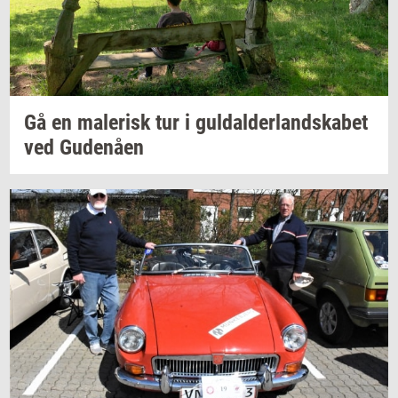
Gå en
ma­le­risk
tur i
gul­dal­der­land­ska­bet
ved
Gu­denå­en