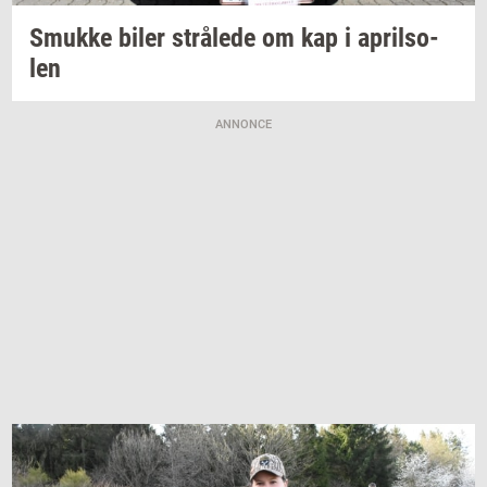
Smuk­ke
biler
strå­le­de
om kap i
april­so­
len
ANNONCE