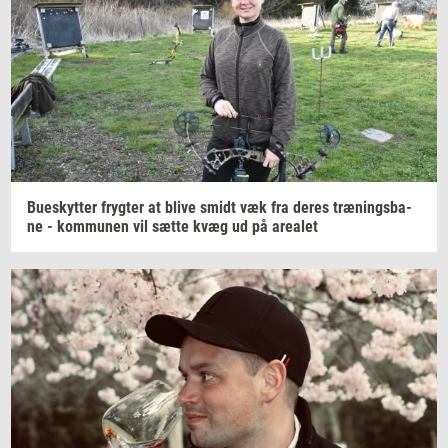
Bu­e­skyt­ter
fryg­ter
at blive smidt væk fra deres
træ­nings­ba­
ne
-
kom­mu­nen
vil sætte kvæg ud på
are­a­let