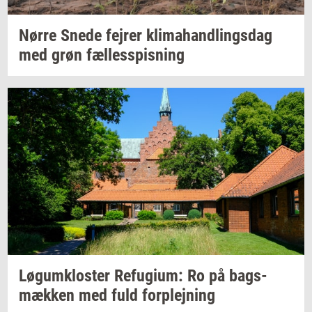
Nørre Snede
fejrer
kli­ma­hand­lings­dag
med grøn
fæl­les­spis­ning
Løgum­klo­ster
Re­fu­gi­um:
Ro på
bags­
mæk­ken
med fuld
for­plej­ning