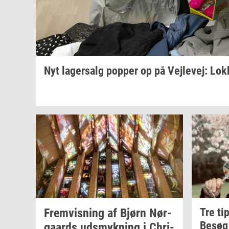
Nyt
la­ger­salg
pop­per
op på
Vej­le­vej:
Lok­
Frem­vis­ning
af Bjørn
Nør­
Tre ti
Besø
gaards
udsmyk­ning
i
Chri­