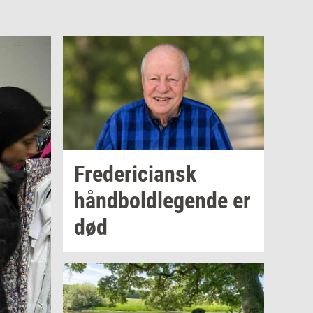
Fre­de­ri­ci­ansk
hånd­bold­le­gen­de
er
død