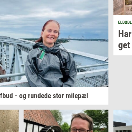
ELBOBL
Har
get
afbud - og
run­de­de
stor
milepæl