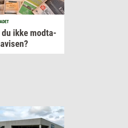
ADET
 du ikke
mod­ta­
avi­sen?