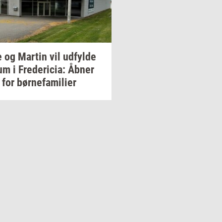
e og
Mar­tin
vil
ud­fyl­de
rum
i
Fre­de­ri­cia:
Åbner
 for
bør­ne­fa­mi­li­er