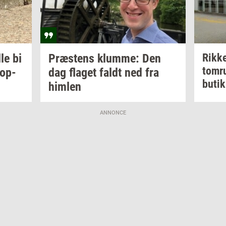
lle bi
Præ­stens
klum­me:
Den
Rikk
tom­
op­
dag
fla­get
faldt ned fra
butik
him­len
ANNONCE