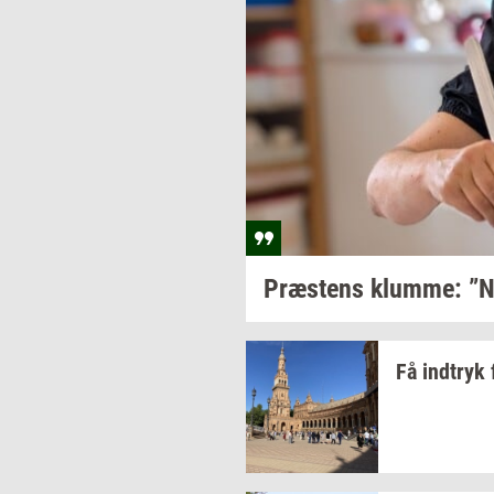
Præ­stens
klum­me: ”N
Få
ind­tryk