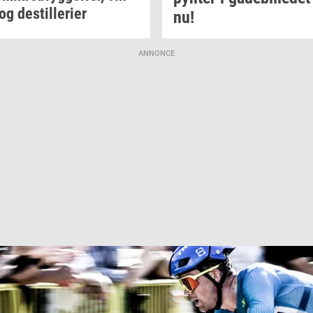
og
destil­le­ri­er
nu!
ANNONCE