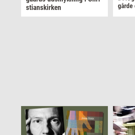
går­de
sti­anskir­ken