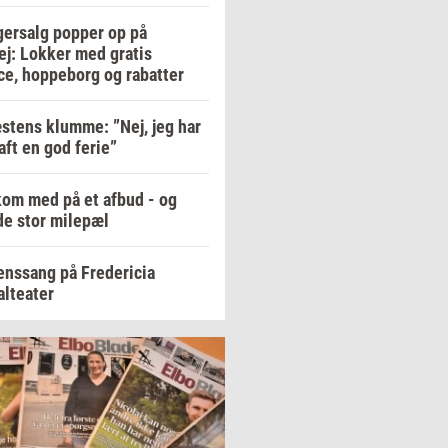
gersalg popper op på
ej: Lokker med gratis
ce, hoppeborg og rabatter
stens klumme: ”Nej, jeg har
aft en god ferie”
om med på et afbud - og
e stor milepæl
enssang på Fredericia
lteater