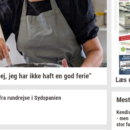
ej,
jeg har ikke haft en god
ferie”
Læs 
fra
run­drej­se
i
Syds­pa­ni­en
Mest
Kendi
- men 
stor f