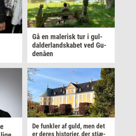
Gå en
ma­le­risk
tur i
gul­
dal­der­land­ska­bet
ved
Gu­
denå­en
e
De
funk­ler
af guld, men det
er deres
hi­sto­ri­er,
der
stjæ­
lige