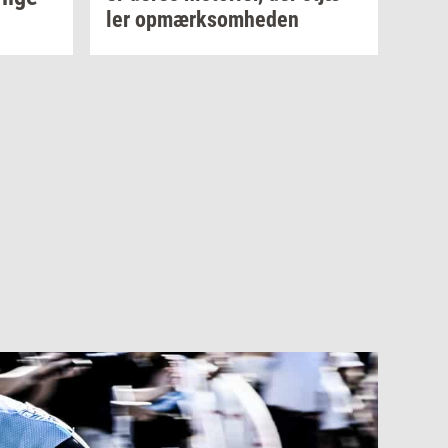
ler
op­mærk­som­he­den