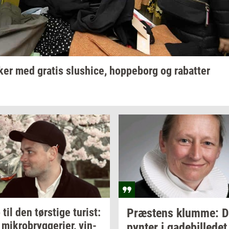
ker
med
gra­tis
slus­hi­ce,
hop­pe­borg
og
ra­bat­ter
p til den
tørsti­ge
turist:
Præ­stens
klum­me:
D
g
mi­kro­bryg­ge­ri­er,
vin­
py­n­ter
i
ga­de­bil­le­det