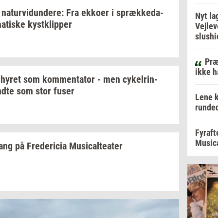
na­tur­vi­dun­de­re:
Fra
ek­ko­er
i
spræk­ke­da­
Nyt la
a­ti­ske
kyst­klip­per
Vejlev
slushi
Præ
ikke h
 hyret som
kom­men­ta­tor
- men
cy­kel­rin­
dte som stor fuser
Lene k
runded
Fyraft
Musica
sang
på
Fre­de­ri­cia
Mu­si­cal­te­a­ter