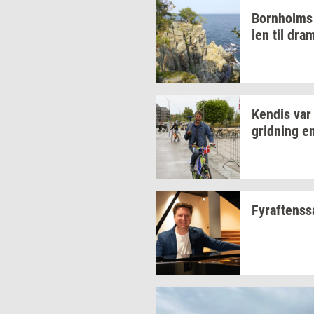
Born­holms
len
til
dra­m
Ken­dis
var
grid­ning
en
Fyraf­tens­