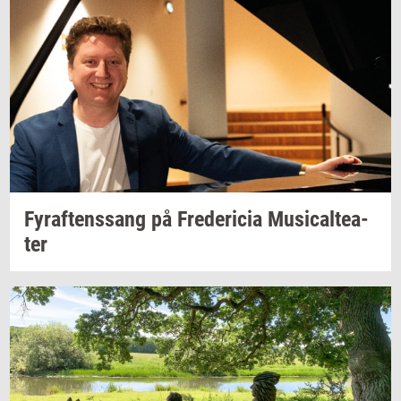
Fyraf­tens­sang
på
Fre­de­ri­cia
Mu­si­cal­te­a­
ter