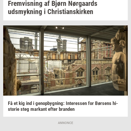
Frem­vis­ning
af Bjørn
Nør­gaards
udsmyk­ning
i
Chri­sti­anskir­ken
Få et kig ind i
genop­byg­ning:
In­ter­es­sen
for
Bør­sens
hi­
sto­rie
steg
mar­kant
efter
bran­den
ANNONCE