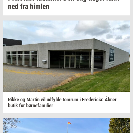
ned fra
him­len
Rikke og
Mar­tin
vil
ud­fyl­de
tom­rum
i
Fre­de­ri­cia:
Åbner
butik for
bør­ne­fa­mi­li­er