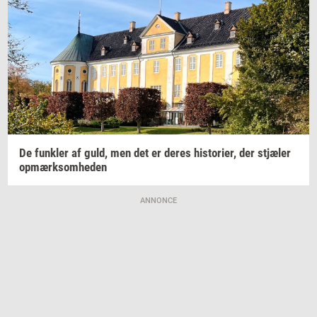
De
funk­ler
af guld, men det er deres
hi­sto­ri­er,
der
stjæ­ler
op­mærk­som­he­den
ANNONCE