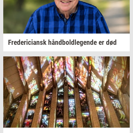
Fre­de­ri­ci­ansk
hånd­bold­le­gen­de
er død