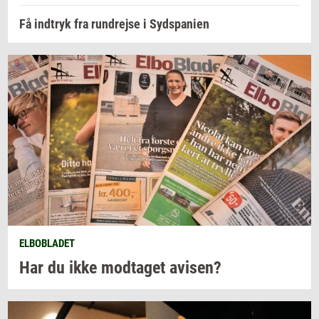
Få indtryk fra rundrejse i Sydspanien
ELBOBLADET
Har du ikke
mod­ta­get
avi­sen?