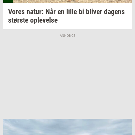
Vores
natur: Når
en lille bi
bli­ver
da­gens
stør­ste
op­le­vel­se
ANNONCE