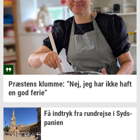
Præ­stens
klum­me: ”Nej,
jeg har ikke haft
en god
ferie”
Få
ind­tryk
fra
run­drej­se
i
Syds­
pa­ni­en