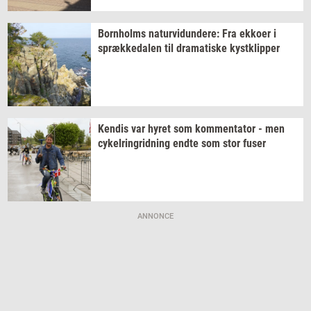
Born­holms
na­tur­vi­dun­de­re:
Fra
ek­ko­er
i
spræk­ke­da­len
til
dra­ma­ti­ske
kyst­klip­per
Ken­dis
var hyret som
kom­men­ta­tor
- men
cy­kel­rin­grid­ning
endte som stor fuser
ANNONCE