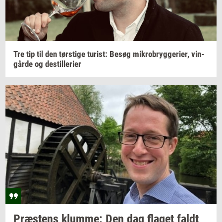
Tre tip til den
tørsti­ge
turist:
Besøg
mi­kro­bryg­ge­ri­er,
vin­
går­de
og
destil­le­ri­er
Præ­stens
klum­me:
Den dag
fla­get
faldt