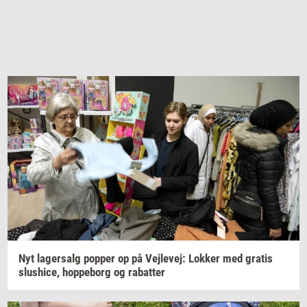
Nyt
la­ger­salg
pop­per
op på
Vej­le­vej:
Lok­ker
med
gra­tis
slus­hi­ce,
hop­pe­borg
og
ra­bat­ter