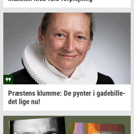
Præ­stens
klum­me:
De
py­n­ter
i
ga­de­bil­le­
det
lige nu!