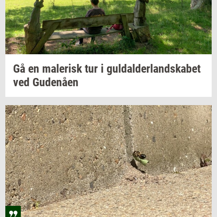
Gå en
ma­le­risk
tur i
gul­dal­der­land­ska­bet
ved
Gu­denå­en