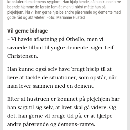
konstateret en demens-sygdom. Han hjalp hende, så hun kunne blive
boende hjemme de første fem år, men til sidst måtte hun på
Der er åbent i rådgivningen mandage kl. 10-
plejehjem. Nu vil han gerne hjælpe andre pårørende og demente med
gode råd og aktiviteter. Foto: Marianne Husted
12 og tirsdage kl. 16-18.
Vil gerne bidrage
- Vi havde aflastning på Othello, men vi
savnede tilbud til yngre demente, siger Leif
Christensen.
Han kunne også selv have brugt hjælp til at
lære at tackle de situationer, som opstår, når
man lever sammen med en dement.
Efter at hustruen er kommet på plejehjem har
han sagt til sig selv, at livet skal gå videre. Og
det, han gerne vil bruge tid på, er at hjælpe
andre pårørende og demens-ramte.