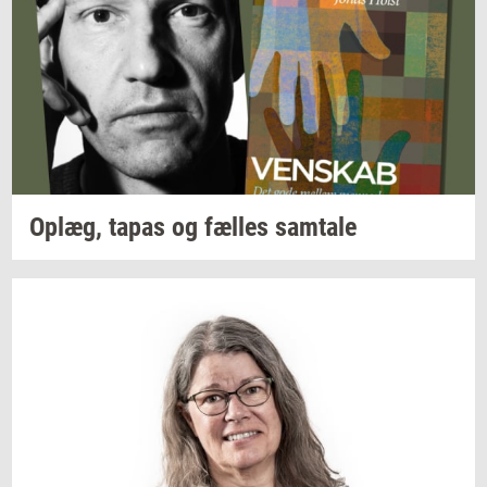
Oplæg,
tapas og
fæl­les
sam­ta­le