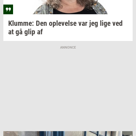
Klum­me:
Den
op­le­vel­se
var jeg lige ved
at gå glip af
ANNONCE