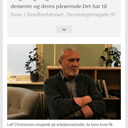
demente og deres pårørende.Det har til
huse i Sundhedshuset, Dronningensgade 97.
Rådgivning: I den åbne rådgivning sidder
demenskonsulenter eller frivillige
rådgivere. Man kan komme uden at bestille
tid, og man kan være anonym.
Aktiviteter: I demensfællesskabet er der
tilbud om café- og mødeaftener, foredrag,
madlavningsaftener. Her kan man også blive
introduceret til demensvenlig teknologi og
hjælpemidler.
Fredericia og Kolding kommuner står i
fællesskab for tilbuddet, som også findes i
Leif Christensen stoppede på arbejdsmarkedet, da hans kone fik
Sundhedscentret ved Kolding Sygehus.