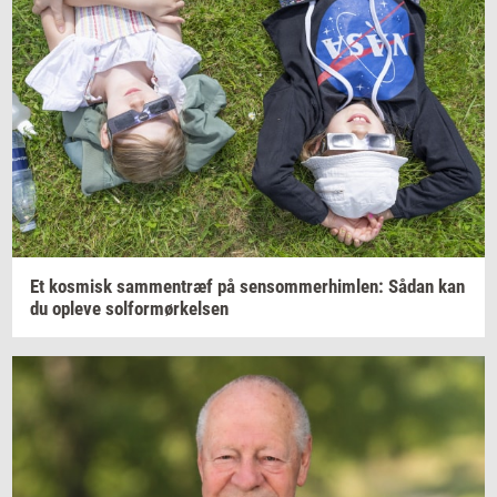
Et
kos­misk
sam­men­træf
på
sen­som­mer­him­len:
Sådan kan
du
op­le­ve
sol­for­mør­kel­sen