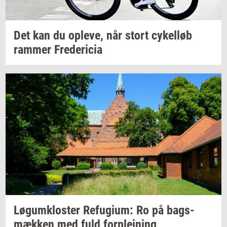
Det kan du
op­le­ve,
når stort
cy­kel­løb
ram­mer
Fre­de­ri­cia
Løgum­klo­ster
Re­fu­gi­um:
Ro på
bags­
mæk­ken
med fuld
for­plej­ning