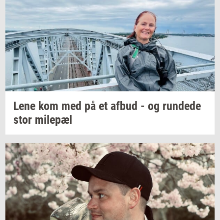
Lene kom med på et afbud - og
run­de­de
stor
milepæl