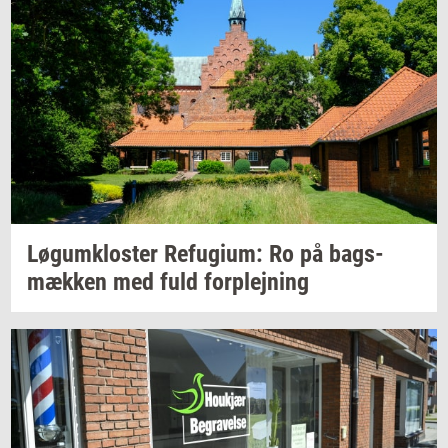
Løgum­klo­ster
Re­fu­gi­um:
Ro på
bags­
mæk­ken
med fuld
for­plej­ning