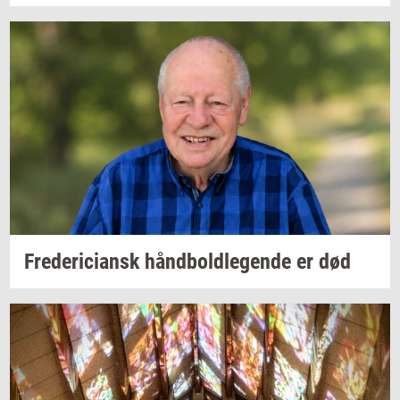
Fre­de­ri­ci­ansk
hånd­bold­le­gen­de
er død