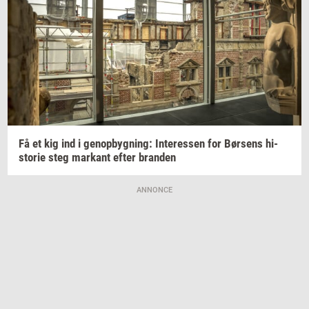
Få et kig ind i
genop­byg­ning:
In­ter­es­sen
for
Bør­sens
hi­
sto­rie
steg
mar­kant
efter
bran­den
ANNONCE