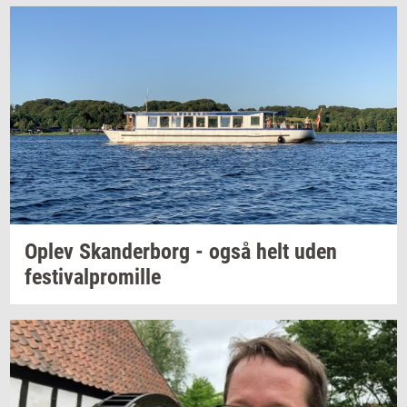
Oplev
Skan­der­borg
- også helt uden
festi­val­pro­mil­le