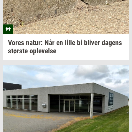
Vores
natur: Når
en lille bi
bli­ver
da­gens
stør­ste
op­le­vel­se