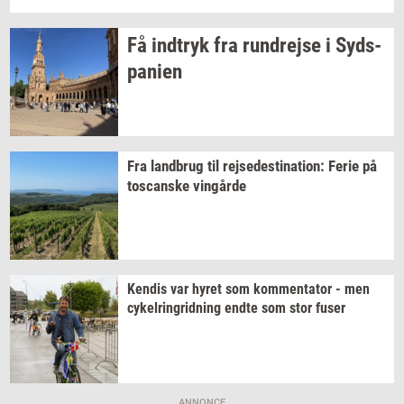
Få
ind­tryk
fra
run­drej­se
i
Syds­
pa­ni­en
Fra
land­brug
til
rej­se­desti­na­tion:
Ferie på
toscan­ske
vin­går­de
Ken­dis
var hyret som
kom­men­ta­tor
- men
cy­kel­rin­grid­ning
endte som stor fuser
ANNONCE