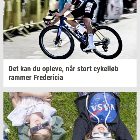
Det kan du
op­le­ve,
når stort
cy­kel­løb
ram­mer
Fre­de­ri­cia