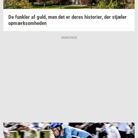
De
funk­ler
af guld, men det er deres
hi­sto­ri­er,
der
stjæ­ler
op­mærk­som­he­den
ANNONCE