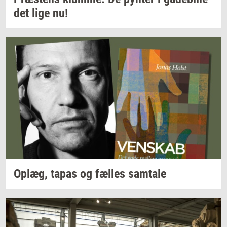
det
lige nu!
Oplæg,
tapas og
fæl­les
sam­ta­le