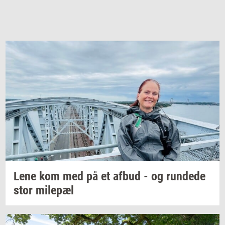
Lene kom med på et afbud - og
run­de­de
stor
milepæl