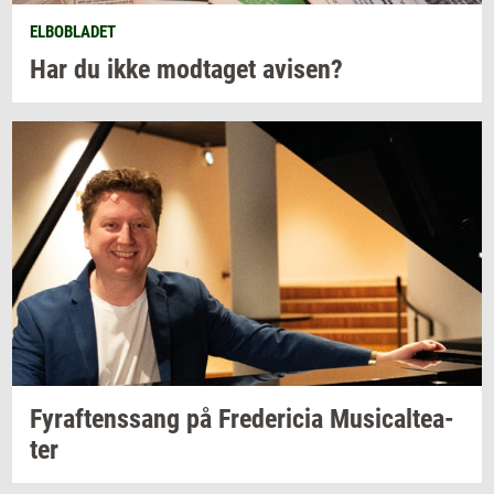
ELBOBLADET
Har du ikke
mod­ta­get
avi­sen?
Fyraf­tens­sang
på
Fre­de­ri­cia
Mu­si­cal­te­a­
ter