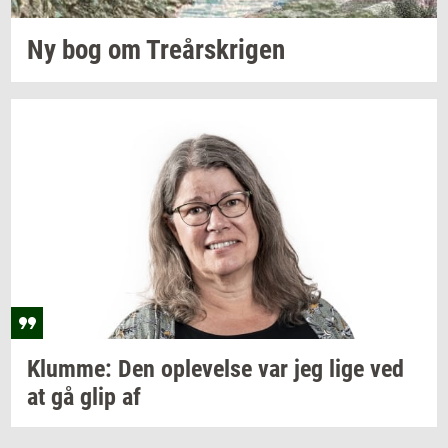
Ny bog om
Tre­år­skri­gen
Klum­me:
Den
op­le­vel­se
var jeg lige ved
at gå glip af