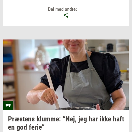
Del med andre:
Præ­stens
klum­me: ”Nej,
jeg har ikke haft
en god
ferie”