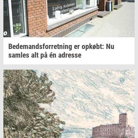
Be­de­mands­for­ret­ning
er
op­købt:
Nu
sam­les
alt på én
adres­se