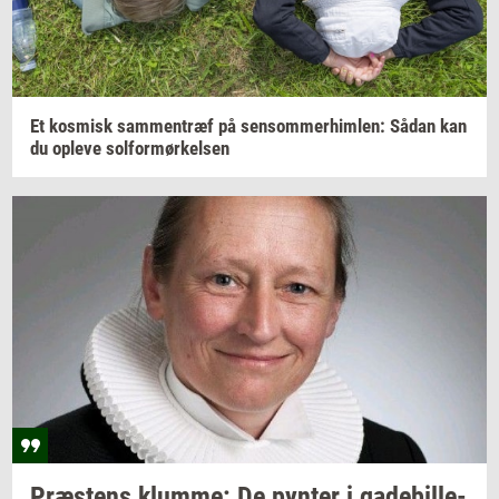
Et
kos­misk
sam­men­træf
på
sen­som­mer­him­len:
Sådan kan
du
op­le­ve
sol­for­mør­kel­sen
Præ­stens
klum­me:
De
py­n­ter
i
ga­de­bil­le­