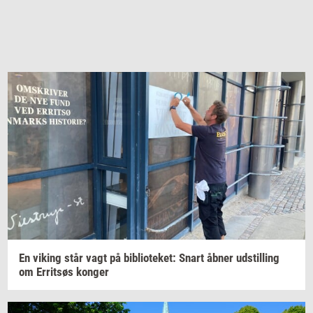
En
viking
står vagt på
bi­bli­o­te­ket:
Snart åbner
ud­stil­ling
om
Er­ritsøs
kon­ger