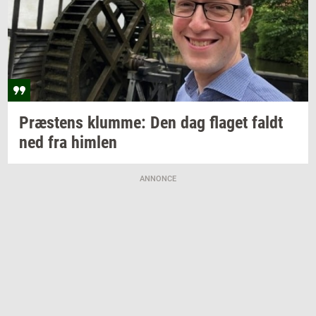
Præ­stens
klum­me:
Den dag
fla­get
faldt
ned fra
him­len
ANNONCE