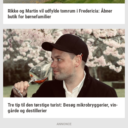
Rikke og
Mar­tin
vil
ud­fyl­de
tom­rum
i
Fre­de­ri­cia:
Åbner
butik for
bør­ne­fa­mi­li­er
Tre tip til den
tørsti­ge
turist:
Besøg
mi­kro­bryg­ge­ri­er,
vin­
går­de
og
destil­le­ri­er
ANNONCE