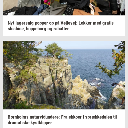
Nyt
la­ger­salg
pop­per
op på
Vej­le­vej:
Lok­ker
med
gra­tis
slus­hi­ce,
hop­pe­borg
og
ra­bat­ter
Born­holms
na­tur­vi­dun­de­re:
Fra
ek­ko­er
i
spræk­ke­da­len
til
dra­ma­ti­ske
kyst­klip­per