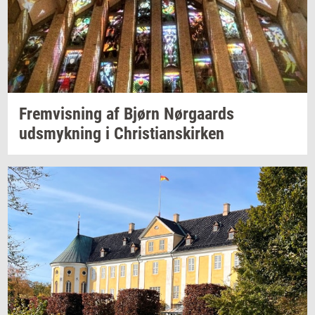
Frem­vis­ning
af Bjørn
Nør­gaards
udsmyk­ning
i
Chri­sti­anskir­ken