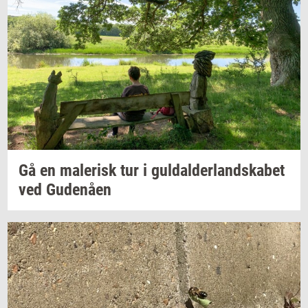
Gå en
ma­le­risk
tur i
gul­dal­der­land­ska­bet
ved
Gu­denå­en