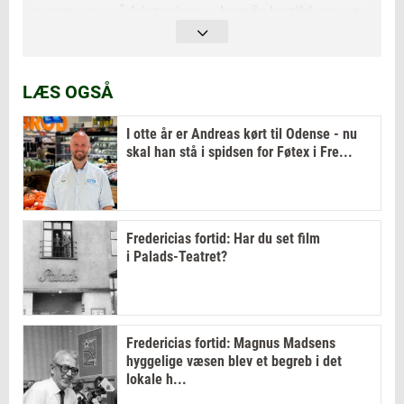
nærmere på historierne bag fx butikker og
restaurationer samt ejendommene, hvor de
holdt til.
LÆS OGSÅ
Har du lyst til at dykke ned i Fredericias
historie, kan det ske på Lokalhistorisk Arkiv
I otte år er Andreas kørt til Odense - nu
skal han stå i spidsen for Føtex i Fre...
i Øster Voldgade 18K, stuen. Læsesalen er
åben tirsdage kl. 10-14 og torsdage 10-16.
Fredericias fortid: Har du set film
i Palads-Teatret?
Fredericias fortid: Magnus Madsens
hyggelige væsen blev et begreb i det
lokale h...