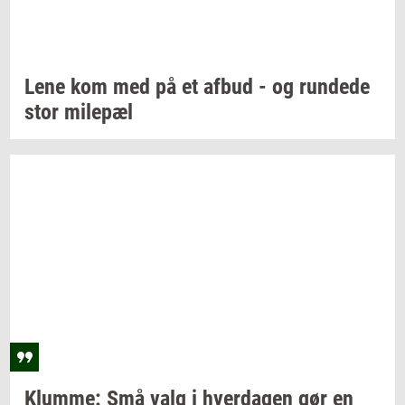
Lene kom med på et afbud - og
run­de­de
stor
milepæl
Klum­me:
Små valg i
hver­da­gen
gør en