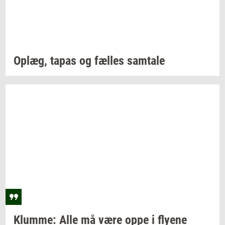
Oplæg,
tapas og
fæl­les
sam­ta­le
Klum­me:
Alle må være oppe i
fly­e­ne