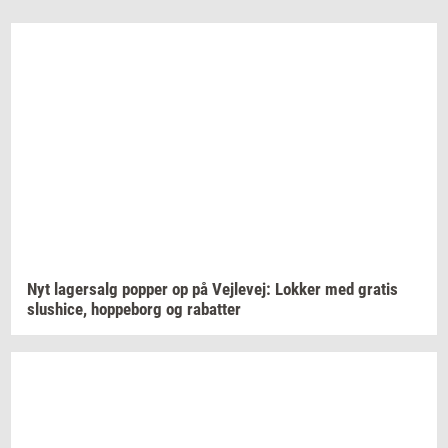
Nyt
la­ger­salg
pop­per
op på
Vej­le­vej:
Lok­ker
med
gra­tis
slus­hi­ce,
hop­pe­borg
og
ra­bat­ter