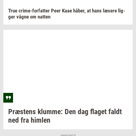
True
crime-​forfatter
Peer Kaae
håber,
at hans
læ­se­re
lig­
ger
vågne om
nat­ten
Præ­stens
klum­me:
Den dag
fla­get
faldt
ned fra
him­len
ANNONCE