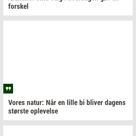
for­skel
Vores
natur: Når
en lille bi
bli­ver
da­gens
stør­ste
op­le­vel­se