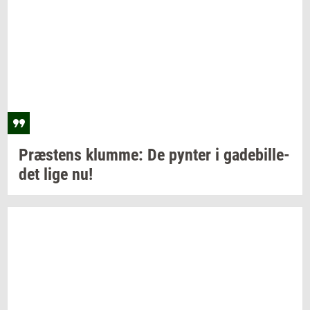
Præ­stens
klum­me:
De
py­n­ter
i
ga­de­bil­le­
det
lige nu!