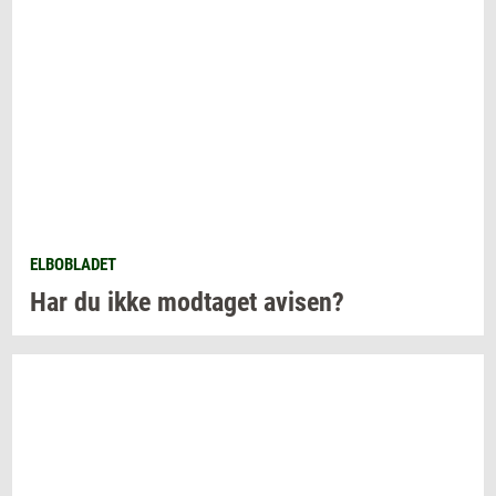
ELBOBLADET
Har du ikke
mod­ta­get
avi­sen?