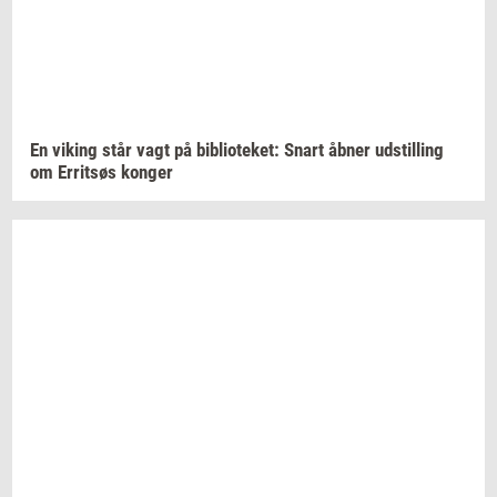
En
viking
står vagt på
bi­bli­o­te­ket:
Snart åbner
ud­stil­ling
om
Er­ritsøs
kon­ger