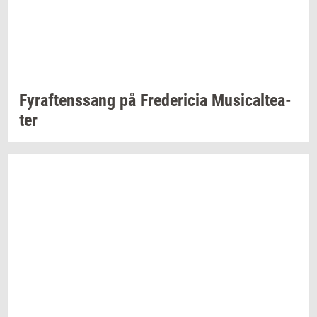
Fyraf­tens­sang
på
Fre­de­ri­cia
Mu­si­cal­te­a­
ter