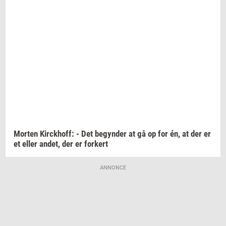
Mor­ten
Kirck­hoff:
- Det
be­gyn­der
at gå op for én, at der er
et eller
andet,
der er
for­kert
ANNONCE