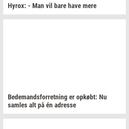
Hyrox:
- Man vil bare have mere
Be­de­mands­for­ret­ning
er
op­købt:
Nu
sam­les
alt på én
adres­se