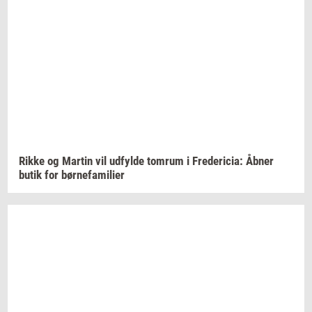
Rikke og
Mar­tin
vil
ud­fyl­de
tom­rum
i
Fre­de­ri­cia:
Åbner
butik for
bør­ne­fa­mi­li­er