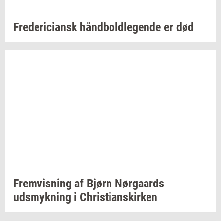
Fre­de­ri­ci­ansk
hånd­bold­le­gen­de
er død
Frem­vis­ning
af Bjørn
Nør­gaards
udsmyk­ning
i
Chri­sti­anskir­ken