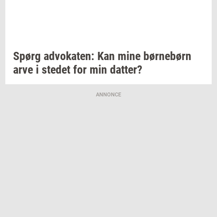
Spørg
ad­vo­ka­ten:
Kan mine
bør­ne­børn
arve i
ste­det
for min
dat­ter?
ANNONCE