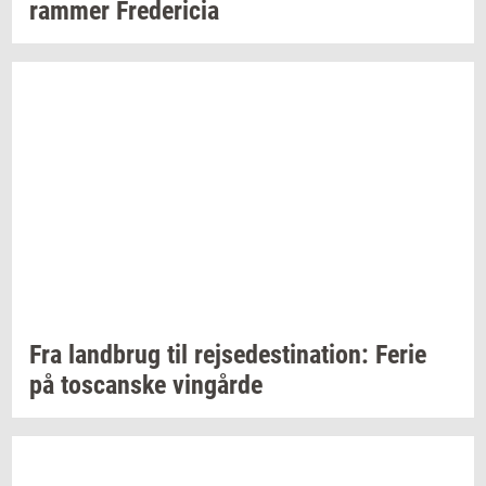
ram­mer
Fre­de­ri­cia
Fra
land­brug
til
rej­se­desti­na­tion:
Ferie
på
toscan­ske
vin­går­de