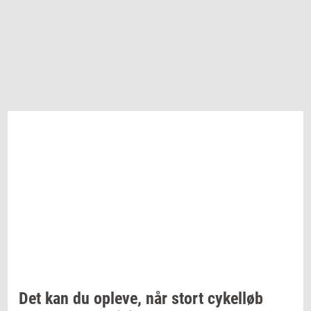
Det kan du
op­le­ve,
når stort
cy­kel­løb