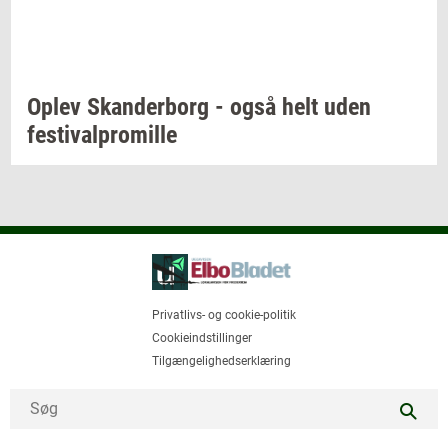
Oplev
Skan­der­borg
- også helt uden
festi­val­pro­mil­le
Privatlivs- og cookie-politik
Cookieindstillinger
Tilgængelighedserklæring