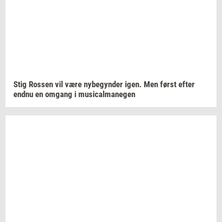
Stig
Ros­sen
vil være
ny­be­gyn­der
igen. Men først efter
endnu en
om­gang
i
mu­si­cal­ma­ne­gen