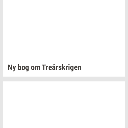
Ny bog om
Tre­år­skri­gen