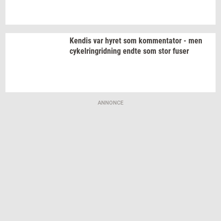
Ken­dis
var hyret som
kom­men­ta­tor
- men
cy­kel­rin­grid­ning
endte som stor fuser
ANNONCE