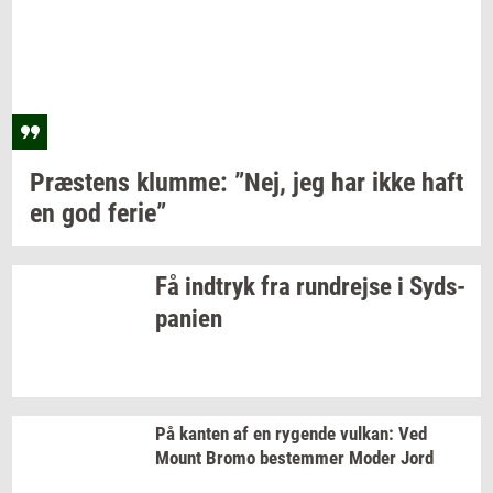
Præ­stens
klum­me: ”Nej,
jeg har ikke haft
en god
ferie”
Få
ind­tryk
fra
run­drej­se
i
Syds­
pa­ni­en
På
kan­ten
af en
ry­gen­de
vulkan:
Ved
Mount Bromo
be­stem­mer
Moder Jord