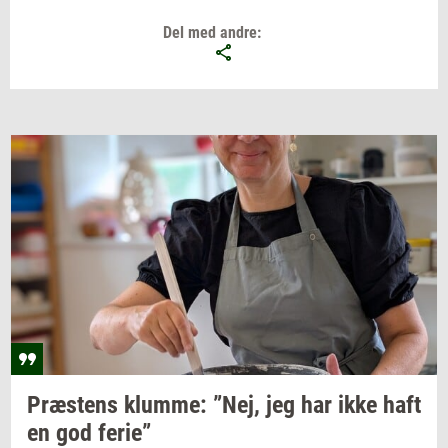
Del med andre:
Præ­stens
klum­me: ”Nej,
jeg har ikke haft
en god
ferie”