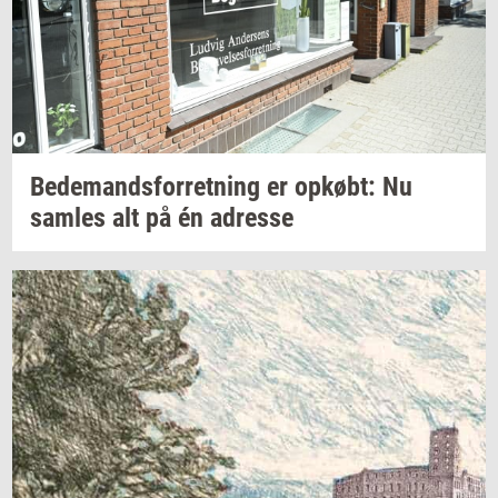
Be­de­mands­for­ret­ning
er
op­købt:
Nu
sam­les
alt på én
adres­se