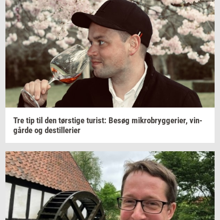
Tre tip til den
tørsti­ge
turist:
Besøg
mi­kro­bryg­ge­ri­er,
vin­
går­de
og
destil­le­ri­er