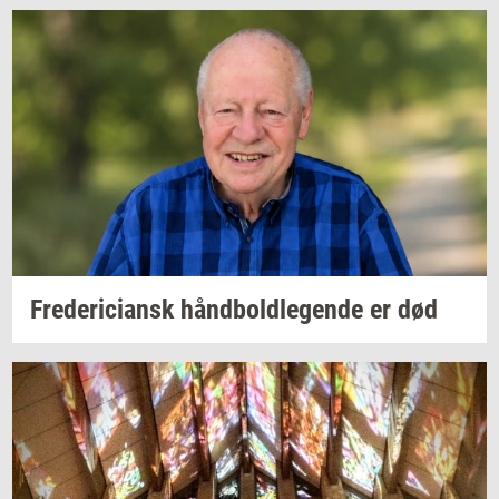
Fre­de­ri­ci­ansk
hånd­bold­le­gen­de
er død