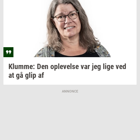
Klum­me:
Den
op­le­vel­se
var jeg lige ved
at gå glip af
ANNONCE