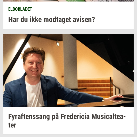
ELBOBLADET
Har du ikke
mod­ta­get
avi­sen?
Fyraf­tens­sang
på
Fre­de­ri­cia
Mu­si­cal­te­a­
ter