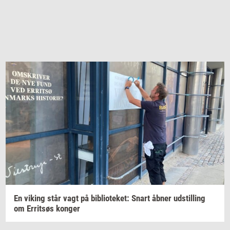
En
viking
står vagt på
bi­bli­o­te­ket:
Snart åbner
ud­stil­ling
om
Er­ritsøs
kon­ger