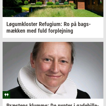
Løgum­klo­ster
Re­fu­gi­um:
Ro på
bags­
mæk­ken
med fuld
for­plej­ning
Præ­stens
klum­me:
De
py­n­ter
i
ga­de­bil­le­