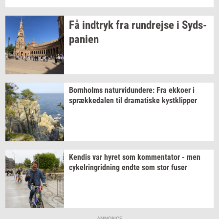
Få
ind­tryk
fra
run­drej­se
i
Syds­
pa­ni­en
Born­holms
na­tur­vi­dun­de­re:
Fra
ek­ko­er
i
spræk­ke­da­len
til
dra­ma­ti­ske
kyst­klip­per
Ken­dis
var hyret som
kom­men­ta­tor
- men
cy­kel­rin­grid­ning
endte som stor fuser
ANNONCE