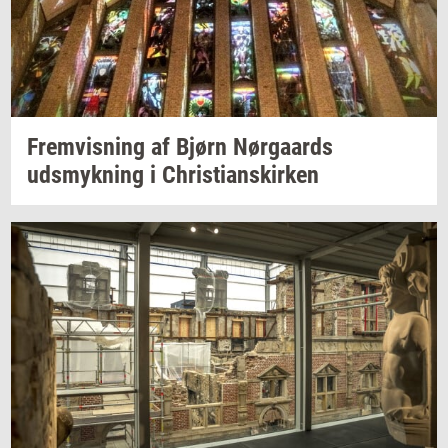
Frem­vis­ning
af Bjørn
Nør­gaards
udsmyk­ning
i
Chri­sti­anskir­ken