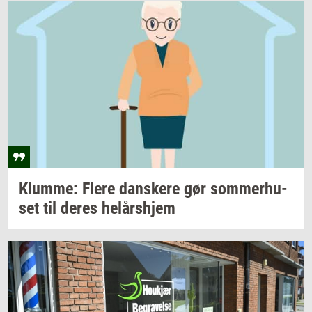
Klum­me: Flere
dan­ske­re
gør
som­mer­hu­
set
til deres
helårs­hjem