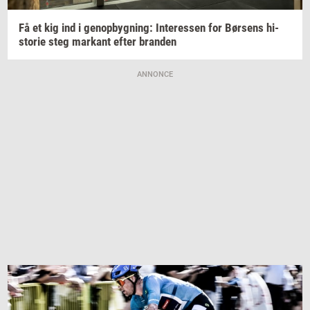
Få et kig ind i
genop­byg­ning:
In­ter­es­sen
for
Bør­sens
hi­
sto­rie
steg
mar­kant
efter
bran­den
ANNONCE