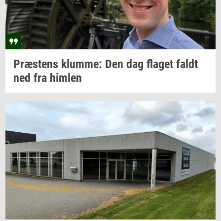
Præ­stens
klum­me:
Den dag
fla­get
faldt
ned fra
him­len