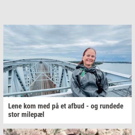
Lene kom med på et afbud - og
run­de­de
stor
milepæl