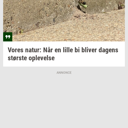
Vores
natur: Når
en lille bi
bli­ver
da­gens
stør­ste
op­le­vel­se
ANNONCE