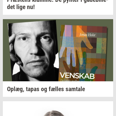
det
lige nu!
Oplæg,
tapas og
fæl­les
sam­ta­le