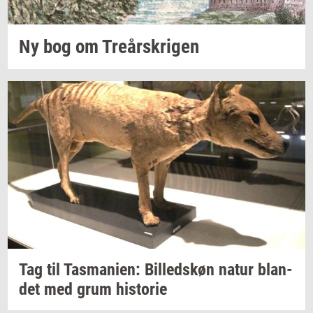
Ny bog om
Tre­år­skri­gen
Tag til
Tas­ma­ni­en:
Bil­leds­køn
natur
blan­
det
med grum
hi­sto­rie