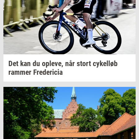
Det kan du
op­le­ve,
når stort
cy­kel­løb
ram­mer
Fre­de­ri­cia