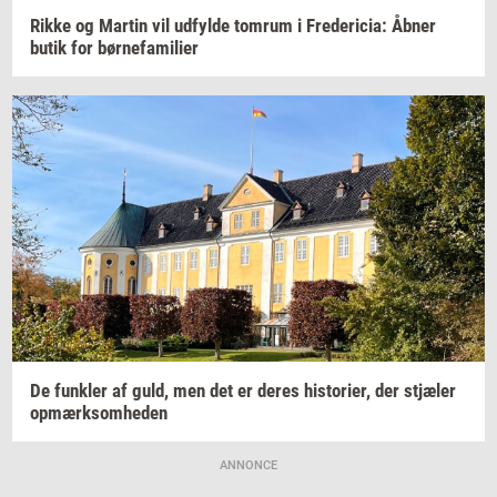
Rikke og
Mar­tin
vil
ud­fyl­de
tom­rum
i
Fre­de­ri­cia:
Åbner
butik for
bør­ne­fa­mi­li­er
De
funk­ler
af guld, men det er deres
hi­sto­ri­er,
der
stjæ­ler
op­mærk­som­he­den
ANNONCE