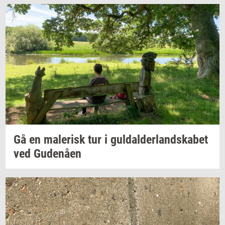
Gå en
ma­le­risk
tur i
gul­dal­der­land­ska­bet
ved
Gu­denå­en