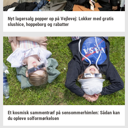
Nyt
la­ger­salg
pop­per
op på
Vej­le­vej:
Lok­ker
med
gra­tis
slus­hi­ce,
hop­pe­borg
og
ra­bat­ter
Et
kos­misk
sam­men­træf
på
sen­som­mer­him­len:
Sådan kan
du
op­le­ve
sol­for­mør­kel­sen