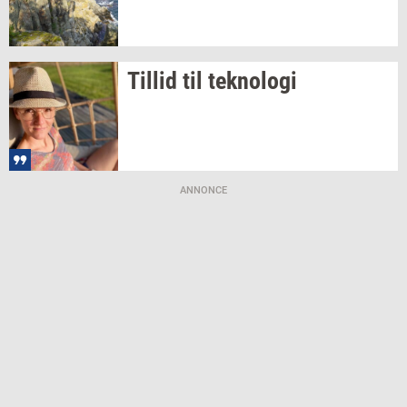
Til­lid
til
tek­no­lo­gi
ANNONCE