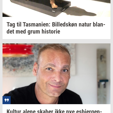
Tag til
Tas­ma­ni­en:
Bil­leds­køn
natur
blan­
det
med grum
hi­sto­rie
Kul­tur
alene
ska­ber
ikke nye
es­b­jer­gen­