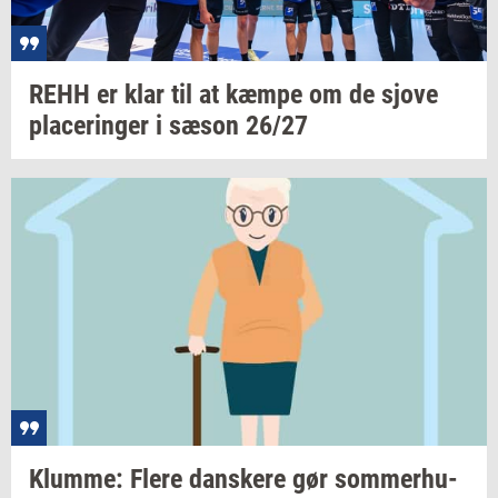
REHH er klar til at kæmpe om de sjove
pla­ce­rin­ger
i sæson 26/27
Klum­me: Flere
dan­ske­re
gør
som­mer­hu­