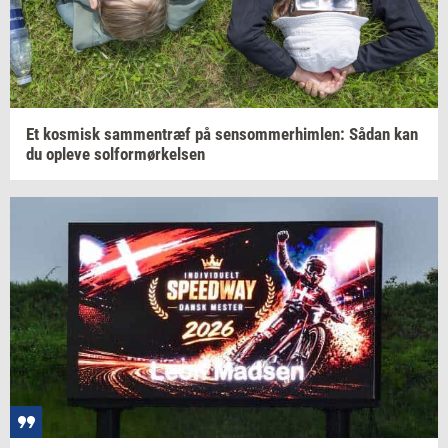
Et
kos­misk
sam­men­træf
på
sen­som­mer­him­len:
Sådan kan
du
op­le­ve
sol­for­mør­kel­sen