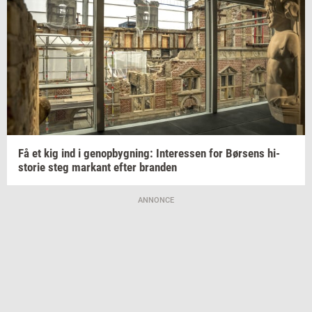
Få et kig ind i
genop­byg­ning:
In­ter­es­sen
for
Bør­sens
hi­
sto­rie
steg
mar­kant
efter
bran­den
ANNONCE