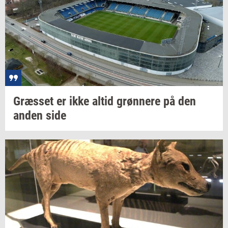
Græs­set
er ikke altid
grøn­ne­re
på den
anden side