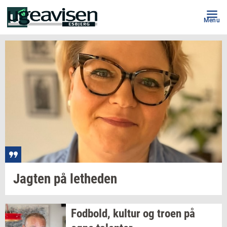
Menu
Jag­ten
på
let­he­den
Fod­bold,
kul­tur
og troen på