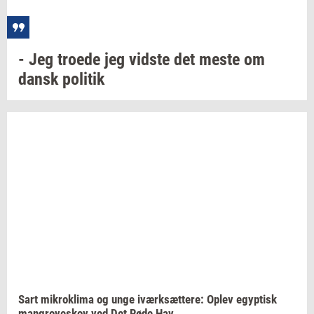
- Jeg
tro­e­de
jeg
vid­ste
det meste om
dansk
po­li­tik
Sart
mi­krokli­ma
og unge
iværk­sæt­te­re:
Oplev
egyp­tisk
man­grove­skov
ved Det Røde Hav