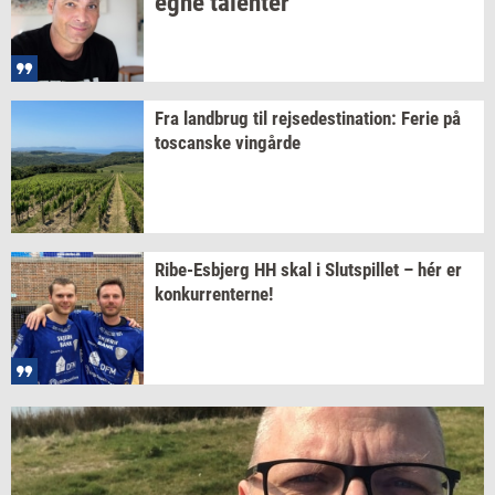
egne
ta­len­ter
Fra
land­brug
til
rej­se­desti­na­tion:
Ferie på
toscan­ske
vin­går­de
Ribe-​Esbjerg
HH skal i
Slut­spil­let
– hér er
kon­kur­ren­ter­ne!