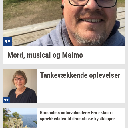
Mord,
mu­si­cal
og Malmø
Tan­ke­væk­ken­de
op­le­vel­ser
Born­holms
na­tur­vi­dun­de­re:
Fra
ek­ko­er
i
spræk­ke­da­len
til
dra­ma­ti­ske
kyst­klip­per