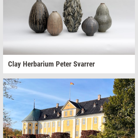
Clay
Her­ba­ri­um
Peter
Svar­rer