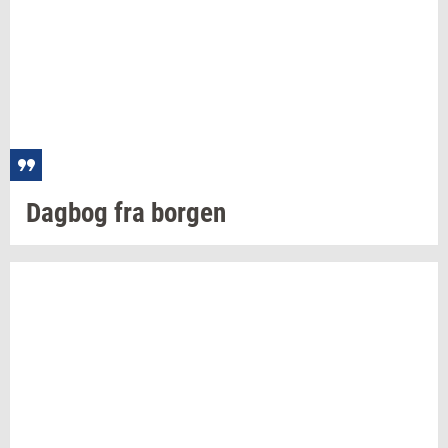
Dag­bog
fra
bor­gen