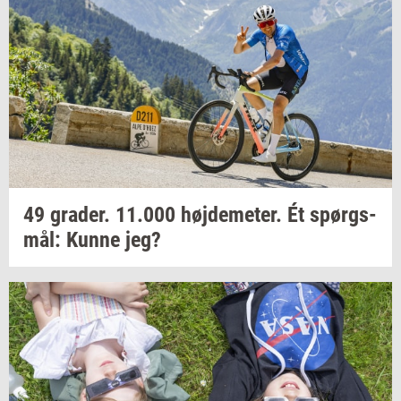
49
gra­der.
11.000
høj­de­me­ter.
Ét
spørgs­
mål:
Kunne jeg?