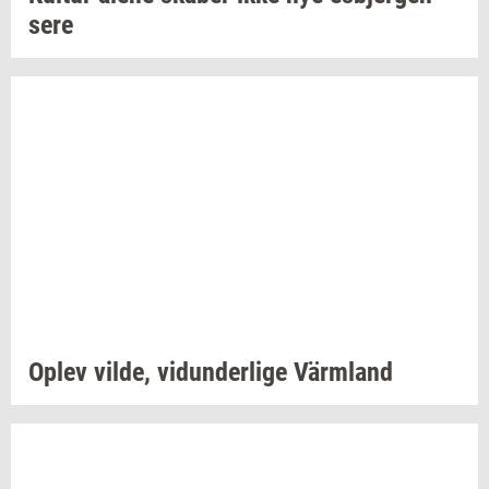
se­re
Oplev
vilde,
vi­dun­der­li­ge
Värmland