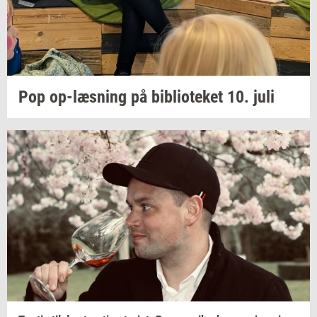
Pop
op-​læsning
på
bi­bli­o­te­ket
10. juli