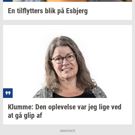
En
til­flyt­ters
blik på
Es­b­jerg
Klum­me:
Den
op­le­vel­se
var jeg lige ved
at gå glip af
ANNONCE