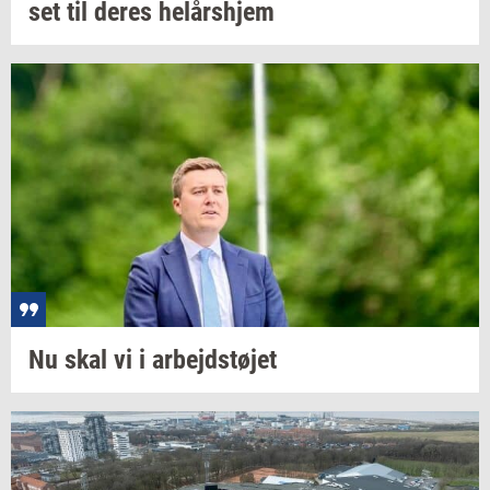
set
til deres
helårs­hjem
Nu skal vi i
ar­bejd­s­tø­jet