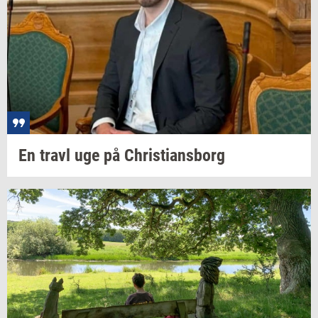
En travl uge på
Chri­sti­ans­borg