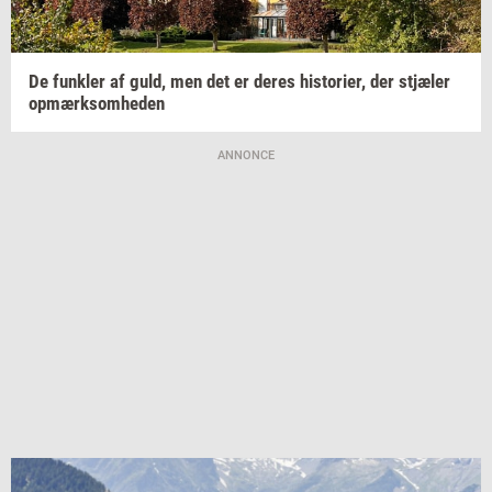
De
funk­ler
af guld, men det er deres
hi­sto­ri­er,
der
stjæ­ler
op­mærk­som­he­den
ANNONCE