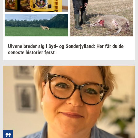
Ul­ve­ne
bre­der
sig i Syd- og
Søn­derjyl­land:
Her får du de
se­ne­ste
hi­sto­ri­er
først