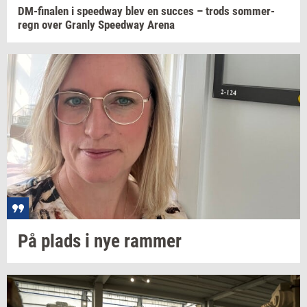
DM-​finalen
i
spe­edway
blev en
suc­ces
– trods
som­mer­
regn
over
Gran­ly
Spe­edway
Arena
På plads i nye
ram­mer