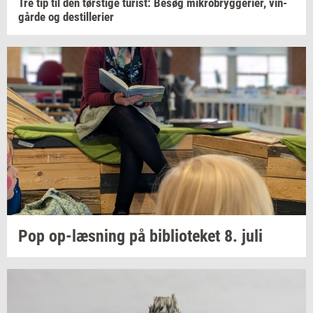
Tre tip til den
tørsti­ge
turist:
Besøg
mi­kro­bryg­ge­ri­er,
vin­
går­de
og
destil­le­ri­er
Pop
op-​læsning
på
bi­bli­o­te­ket
8. juli