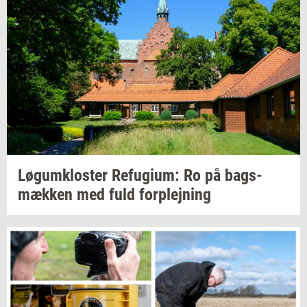
Løgum­klo­ster
Re­fu­gi­um:
Ro på
bags­
mæk­ken
med fuld
for­plej­ning