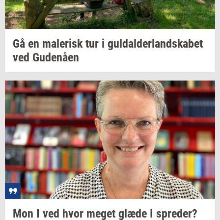
Gå en
ma­le­risk
tur i
gul­dal­der­land­ska­bet
ved
Gu­denå­en
Mon I ved hvor meget glæde I
spre­der?