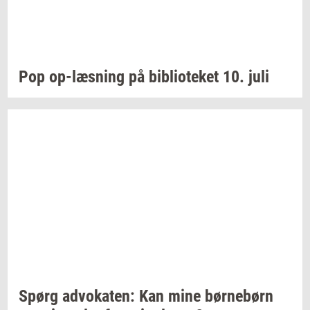
Pop
op-​læsning
på
bi­bli­o­te­ket
10. juli
Spørg
ad­vo­ka­ten:
Kan mine
bør­ne­børn