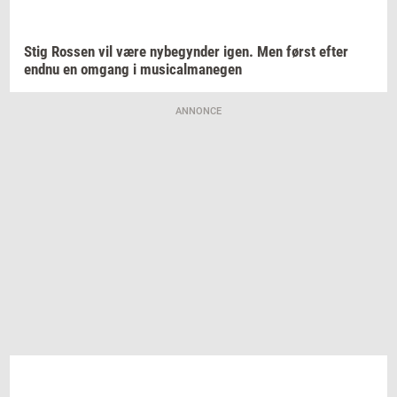
Stig
Ros­sen
vil være
ny­be­gyn­der
igen. Men først efter
endnu en
om­gang
i
mu­si­cal­ma­ne­gen
ANNONCE