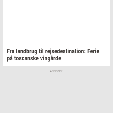
Fra
land­brug
til
rej­se­desti­na­tion:
Ferie
på
toscan­ske
vin­går­de
ANNONCE