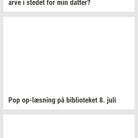
arve i
ste­det
for min
dat­ter?
Pop
op-​læsning
på
bi­bli­o­te­ket
8. juli