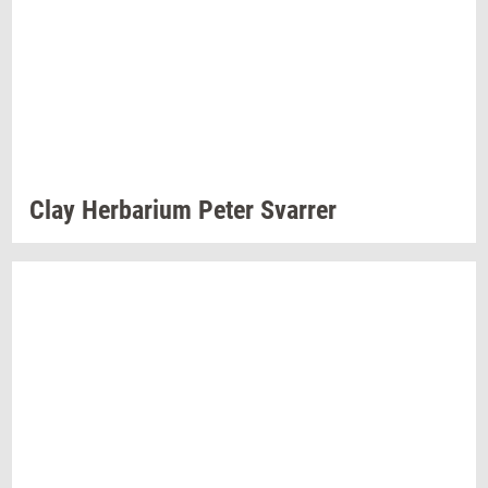
Clay
Her­ba­ri­um
Peter
Svar­rer