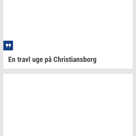
En travl uge på
Chri­sti­ans­borg