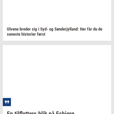
Ul­ve­ne
bre­der
sig i Syd- og
Søn­derjyl­land:
Her får du de
se­ne­ste
hi­sto­ri­er
først
En
til­flyt­ters
blik på
Es­b­jerg