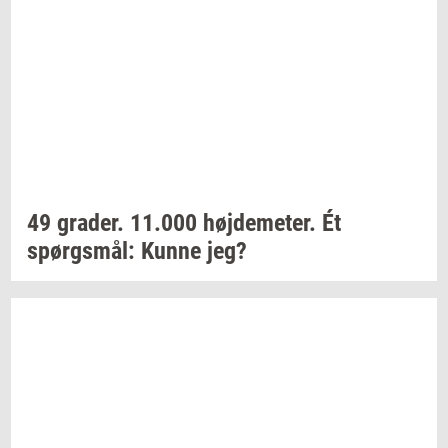
49
gra­der.
11.000
høj­de­me­ter.
Ét
spørgs­mål:
Kunne jeg?