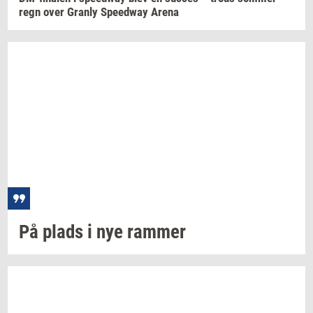
regn
over
Gran­ly
Spe­edway
Arena
På plads i nye
ram­mer