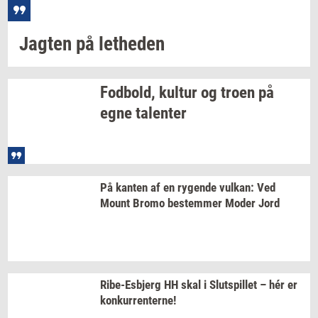
Jag­ten
på
let­he­den
Fod­bold,
kul­tur
og troen på
egne
ta­len­ter
På
kan­ten
af en
ry­gen­de
vulkan:
Ved
Mount Bromo
be­stem­mer
Moder Jord
Ribe-​Esbjerg
HH skal i
Slut­spil­let
– hér er
kon­kur­ren­ter­ne!