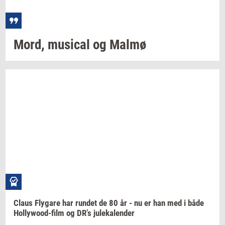
Mord,
mu­si­cal
og Malmø
Claus
Fly­ga­re
har
run­det
de 80 år - nu er han med i både
Hollywood-​film
og DR’s
ju­le­ka­len­der