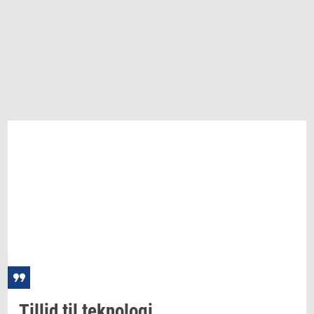
Til­lid
til
tek­no­lo­gi