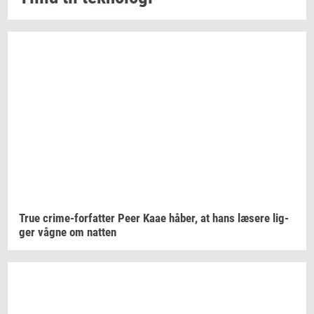
True
crime-​forfatter
Peer Kaae
håber,
at hans
læ­se­re
lig­
ger
vågne om
nat­ten