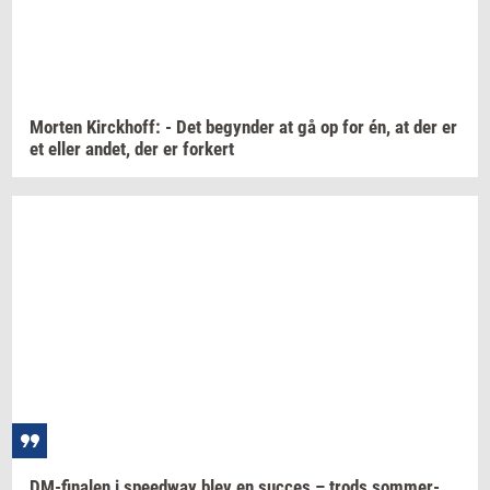
Mor­ten
Kirck­hoff:
- Det
be­gyn­der
at gå op for én, at der er
et eller
andet,
der er
for­kert
DM-​finalen
i
spe­edway
blev en
suc­ces
– trods
som­mer­