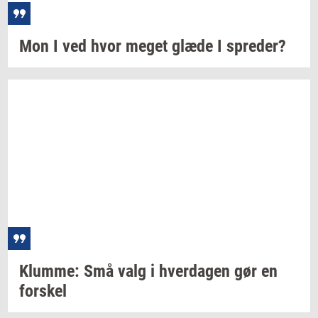
Mon I ved hvor meget glæde I
spre­der?
Klum­me:
Små valg i
hver­da­gen
gør en
for­skel