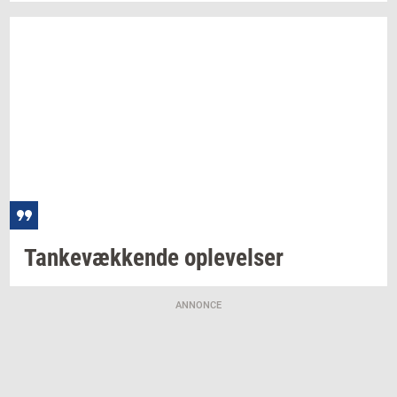
Tan­ke­væk­ken­de
op­le­vel­ser
ANNONCE