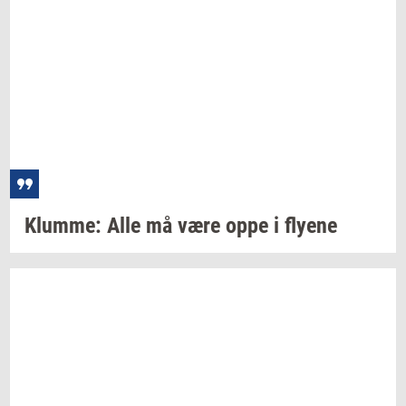
Klum­me:
Alle må være oppe i
fly­e­ne