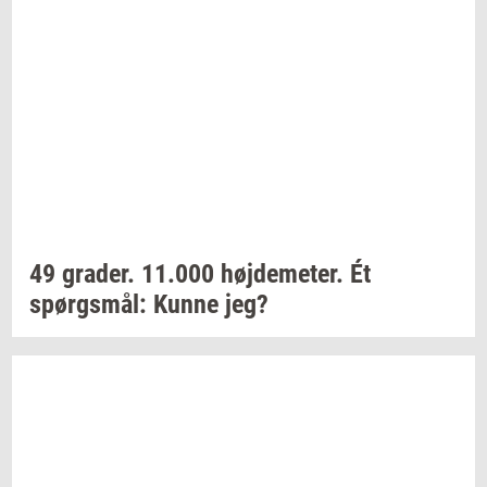
49
gra­der.
11.000
høj­de­me­ter.
Ét
spørgs­mål:
Kunne jeg?