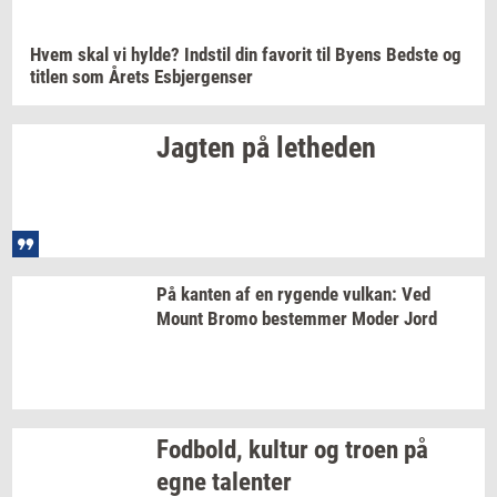
Hvem skal vi
hylde?
Indstil
din
fa­vo­rit
til Byens
Bed­ste
og
tit­len
som Årets
Es­b­jer­gen­ser
Jag­ten
på
let­he­den
På
kan­ten
af en
ry­gen­de
vulkan:
Ved
Mount Bromo
be­stem­mer
Moder Jord
Fod­bold,
kul­tur
og troen på
egne
ta­len­ter