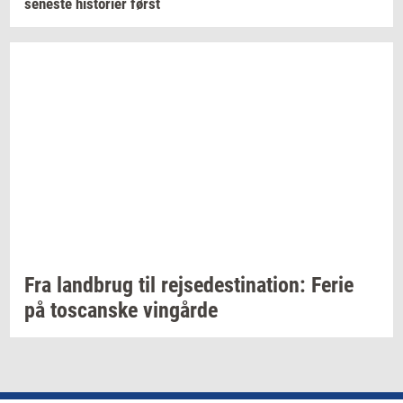
se­ne­ste
hi­sto­ri­er
først
Fra
land­brug
til
rej­se­desti­na­tion:
Ferie
på
toscan­ske
vin­går­de