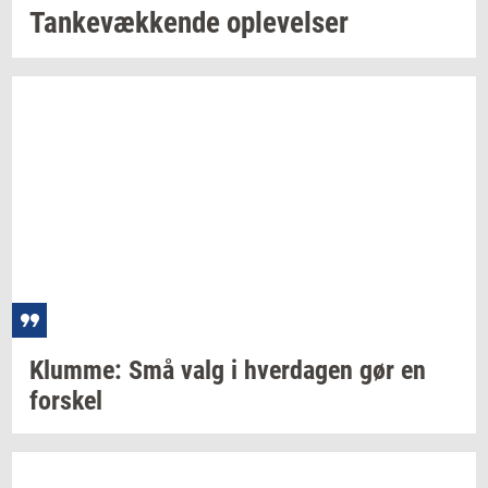
Tan­ke­væk­ken­de
op­le­vel­ser
Klum­me:
Små valg i
hver­da­gen
gør en
for­skel