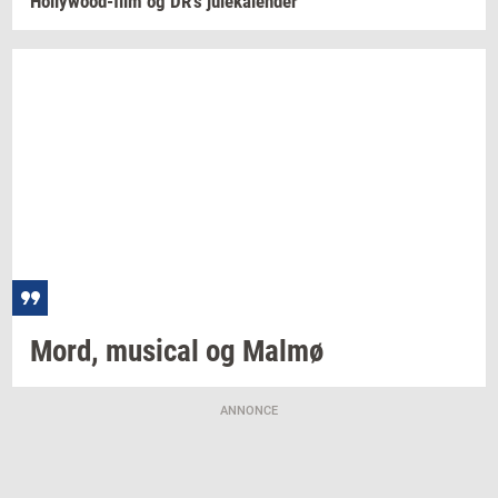
Hollywood-​film
og DR’s
ju­le­ka­len­der
Mord,
mu­si­cal
og Malmø
ANNONCE