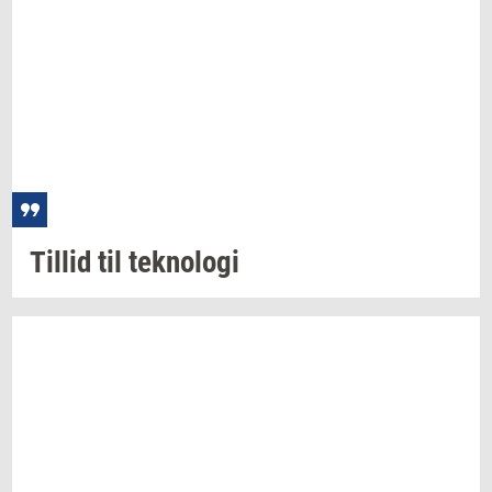
Til­lid
til
tek­no­lo­gi