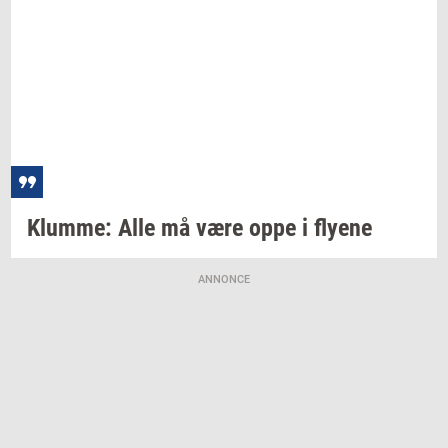
Klum­me:
Alle må være oppe i
fly­e­ne
ANNONCE