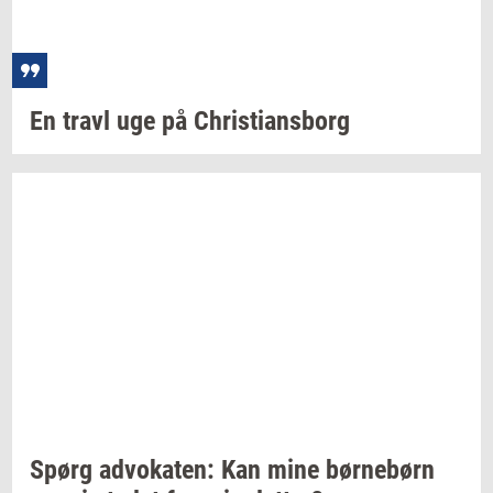
En travl uge på
Chri­sti­ans­borg
Spørg
ad­vo­ka­ten:
Kan mine
bør­ne­børn