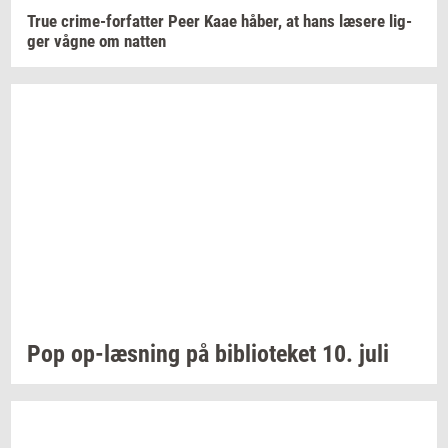
True
crime-​forfatter
Peer Kaae
håber,
at hans
læ­se­re
lig­
ger
vågne om
nat­ten
Pop
op-​læsning
på
bi­bli­o­te­ket
10. juli