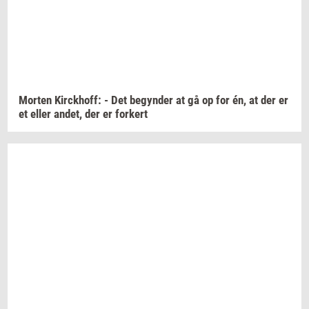
Mor­ten
Kirck­hoff:
- Det
be­gyn­der
at gå op for én, at der er
et eller
andet,
der er
for­kert