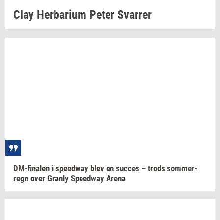
Clay
Her­ba­ri­um
Peter
Svar­rer
DM-​finalen
i
spe­edway
blev en
suc­ces
– trods
som­mer­
regn
over
Gran­ly
Spe­edway
Arena