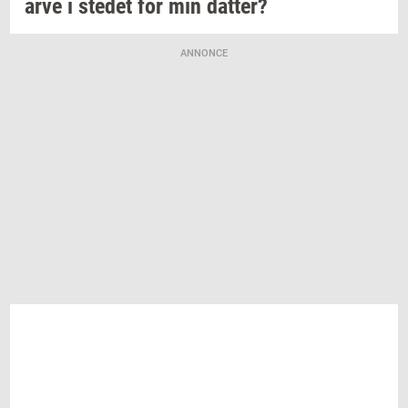
arve i
ste­det
for min
dat­ter?
ANNONCE