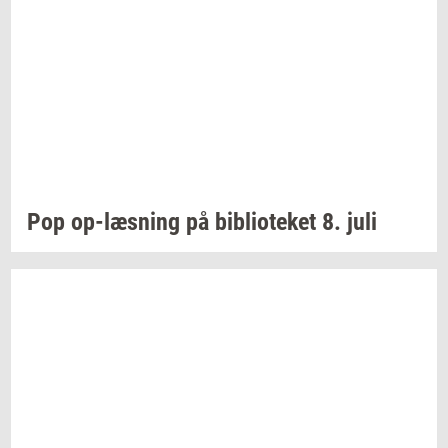
Pop
op-​læsning
på
bi­bli­o­te­ket
8. juli