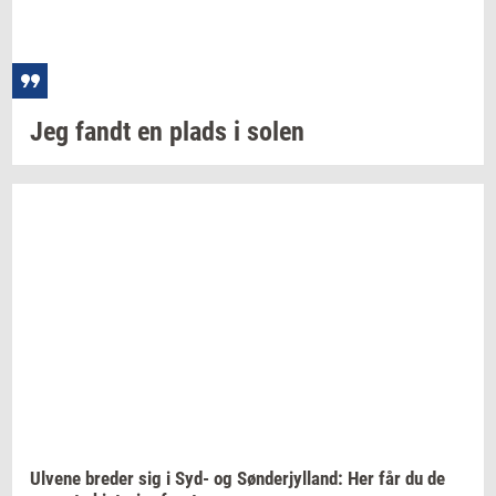
Jeg fandt en plads i solen
Ul­ve­ne
bre­der
sig i Syd- og
Søn­derjyl­land:
Her får du de