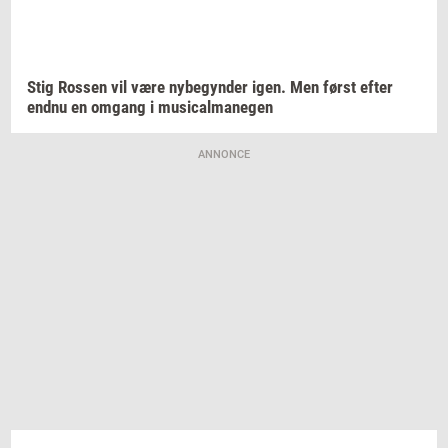
Stig
Ros­sen
vil være
ny­be­gyn­der
igen. Men først efter
endnu en
om­gang
i
mu­si­cal­ma­ne­gen
ANNONCE