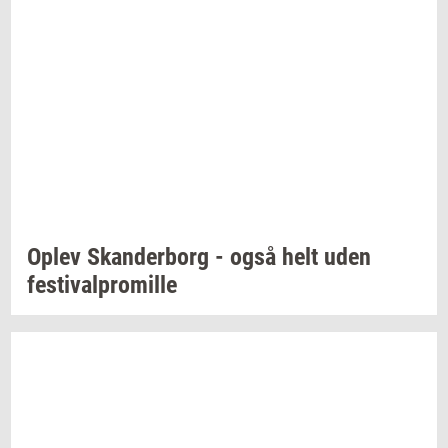
Oplev
Skan­der­borg
- også helt uden
festi­val­pro­mil­le