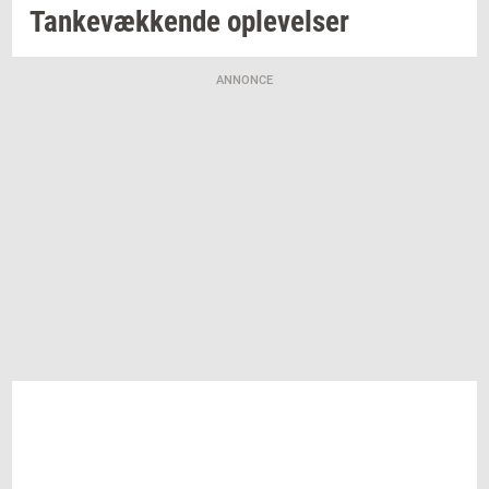
Tan­ke­væk­ken­de
op­le­vel­ser
ANNONCE