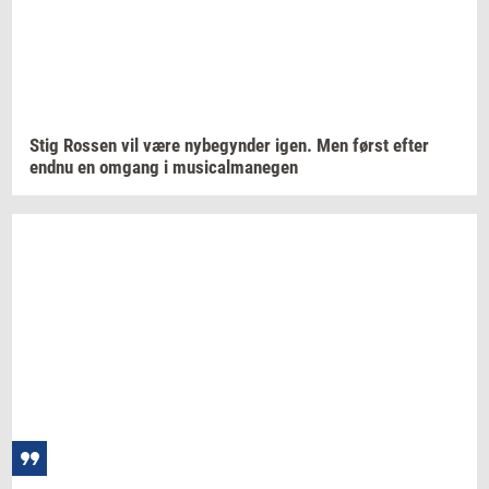
Stig
Ros­sen
vil være
ny­be­gyn­der
igen. Men først efter
endnu en
om­gang
i
mu­si­cal­ma­ne­gen