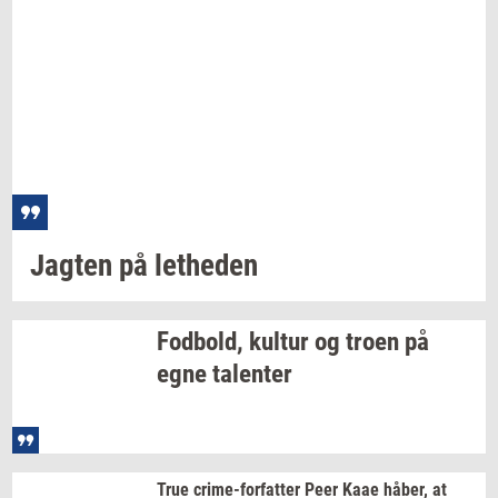
Jag­ten
på
let­he­den
Fod­bold,
kul­tur
og troen på
egne
ta­len­ter
True
crime-​forfatter
Peer Kaae
håber,
at