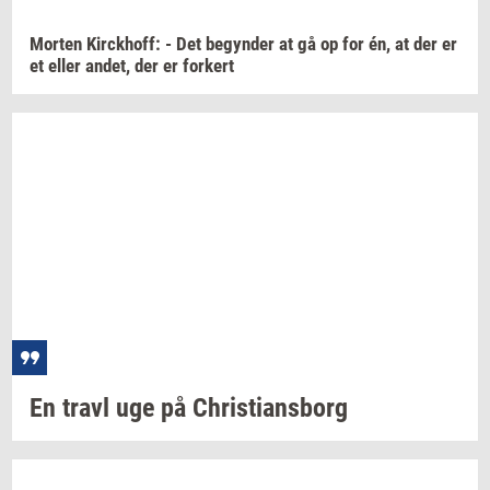
Mor­ten
Kirck­hoff:
- Det
be­gyn­der
at gå op for én, at der er
et eller
andet,
der er
for­kert
En travl uge på
Chri­sti­ans­borg