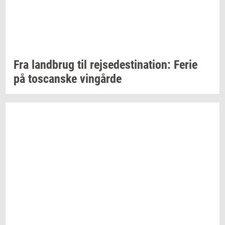
Fra
land­brug
til
rej­se­desti­na­tion:
Ferie
på
toscan­ske
vin­går­de