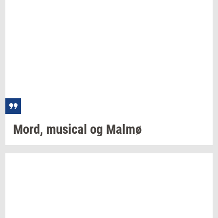
Mord,
mu­si­cal
og Malmø