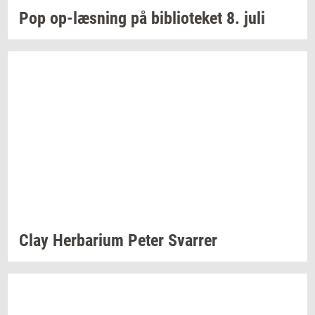
Pop
op-​læsning
på
bi­bli­o­te­ket
8. juli
Clay
Her­ba­ri­um
Peter
Svar­rer