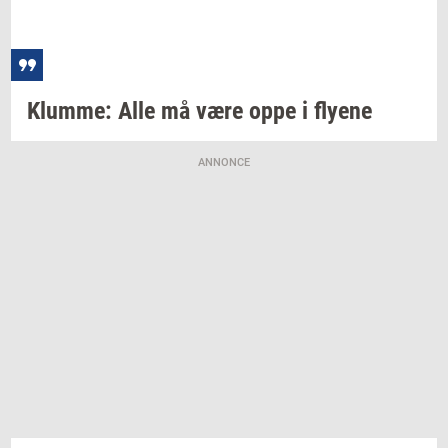
Klum­me:
Alle må være oppe i
fly­e­ne
ANNONCE