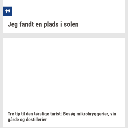
Jeg fandt en plads i solen
Tre tip til den
tørsti­ge
turist:
Besøg
mi­kro­bryg­ge­ri­er,
vin­
går­de
og
destil­le­ri­er