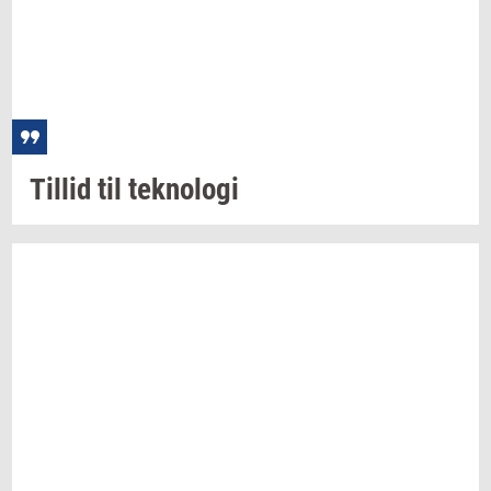
Til­lid
til
tek­no­lo­gi