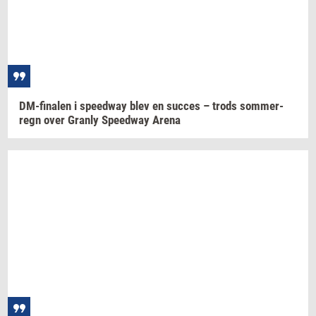
DM-​finalen
i
spe­edway
blev en
suc­ces
– trods
som­mer­
regn
over
Gran­ly
Spe­edway
Arena