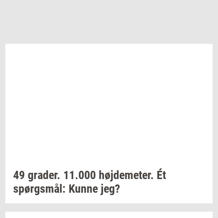
49
gra­der.
11.000
høj­de­me­ter.
Ét
spørgs­mål:
Kunne jeg?