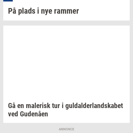
På plads i nye
ram­mer
Gå en
ma­le­risk
tur i
gul­dal­der­land­ska­bet
ved
Gu­denå­en
ANNONCE