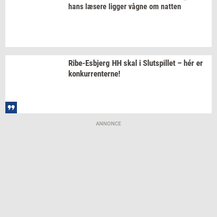
hans
læ­se­re
lig­ger
vågne om
nat­ten
Ribe-​Esbjerg
HH skal i
Slut­spil­let
– hér er
kon­kur­ren­ter­ne!
ANNONCE