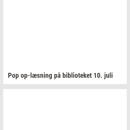
Pop
op-​læsning
på
bi­bli­o­te­ket
10. juli