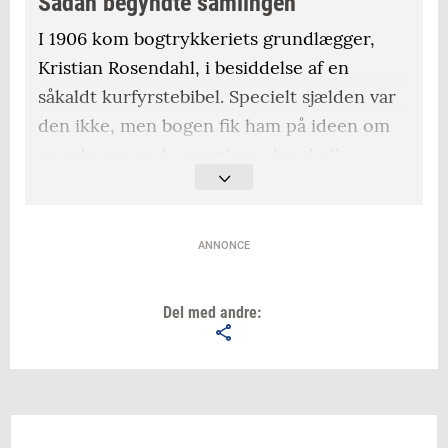
Sådan begyndte samlingen
I 1906 kom bogtrykkeriets grundlægger,
Kristian Rosendahl, i besiddelse af en
såkaldt kurfyrstebibel. Specielt sjælden var
den ikke, men bogen fik ham på ideen om
at opbygge en bogsamling, der skulle
afspejle bogtrykkeriets udvikling fra
Gutenberg og til nu. Kristian Rosendahl var
knyttet til metodistkirken - så at satse på
ANNONCE
bibler faldt ham derfor naturligt.
Del med andre: