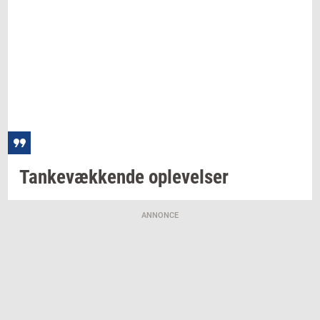
Tan­ke­væk­ken­de
op­le­vel­ser
ANNONCE