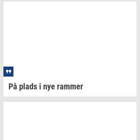
På plads i nye
ram­mer