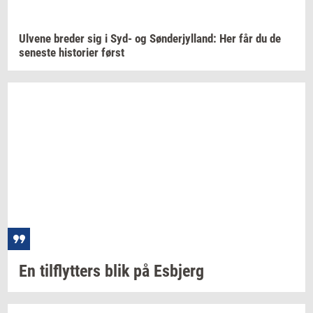
Ul­ve­ne
bre­der
sig i Syd- og
Søn­derjyl­land:
Her får du de
se­ne­ste
hi­sto­ri­er
først
En
til­flyt­ters
blik på
Es­b­jerg