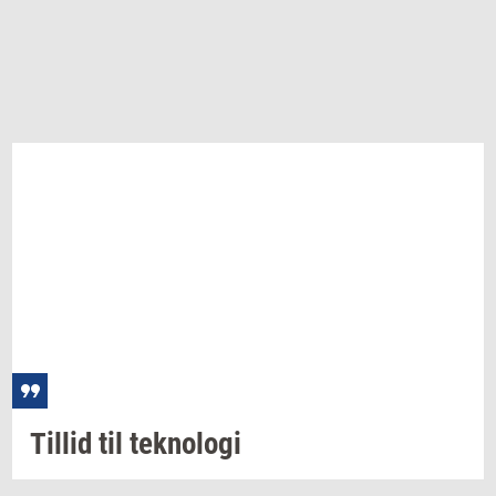
Til­lid
til
tek­no­lo­gi