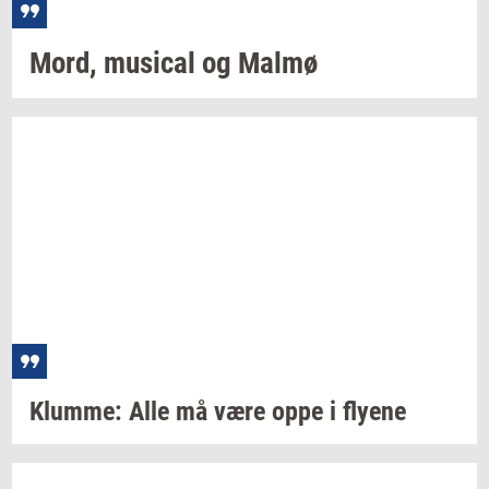
Mord,
mu­si­cal
og Malmø
Klum­me:
Alle må være oppe i
fly­e­ne