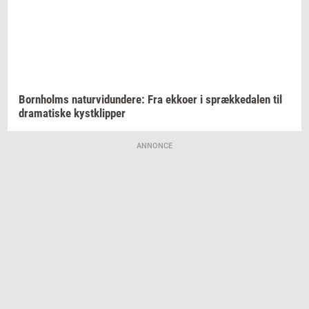
Born­holms
na­tur­vi­dun­de­re:
Fra
ek­ko­er
i
spræk­ke­da­len
til
dra­ma­ti­ske
kyst­klip­per
ANNONCE