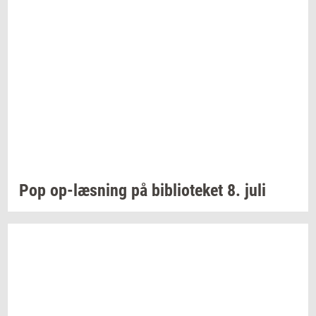
Pop
op-​læsning
på
bi­bli­o­te­ket
8. juli