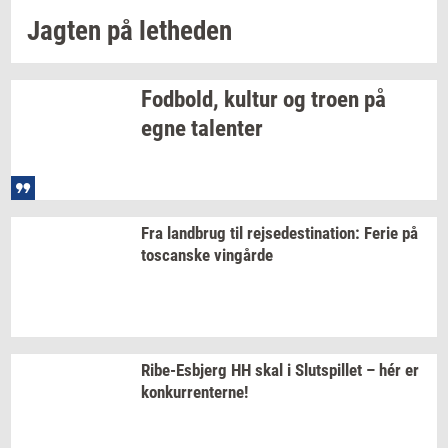
Jag­ten
på
let­he­den
Fod­bold,
kul­tur
og troen på
egne
ta­len­ter
Fra
land­brug
til
rej­se­desti­na­tion:
Ferie på
toscan­ske
vin­går­de
Ribe-​Esbjerg
HH skal i
Slut­spil­let
– hér er
kon­kur­ren­ter­ne!