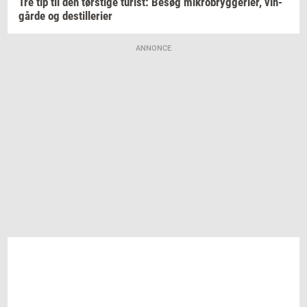
Tre tip til den
tørsti­ge
turist:
Besøg
mi­kro­bryg­ge­ri­er,
vin­
går­de
og
destil­le­ri­er
ANNONCE