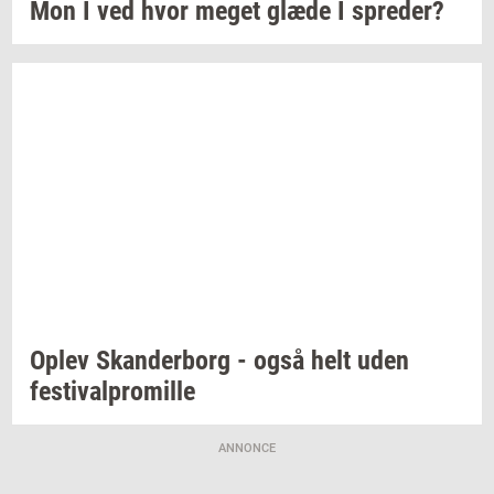
Mon I ved hvor meget glæde I
spre­der?
Oplev
Skan­der­borg
- også helt uden
festi­val­pro­mil­le
ANNONCE