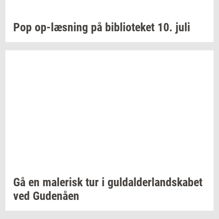
Pop
op-​læsning
på
bi­bli­o­te­ket
10. juli
Gå en
ma­le­risk
tur i
gul­dal­der­land­ska­bet
ved
Gu­denå­en