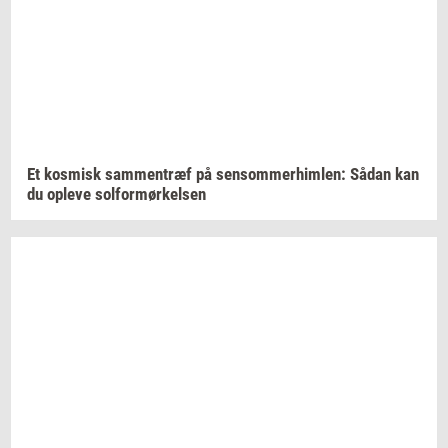
Et
kos­misk
sam­men­træf
på
sen­som­mer­him­len:
Sådan kan
du
op­le­ve
sol­for­mør­kel­sen