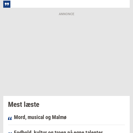
ANNONCE
Mest læste
Mord, musical og Malmø
Fodbold, kultur og troen på egne talenter