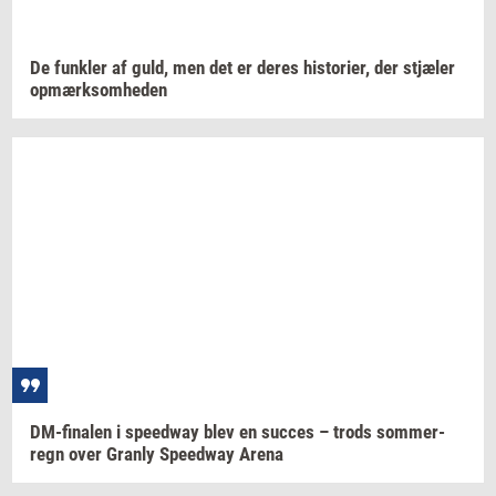
De
funk­ler
af guld, men det er deres
hi­sto­ri­er,
der
stjæ­ler
op­mærk­som­he­den
DM-​finalen
i
spe­edway
blev en
suc­ces
– trods
som­mer­
regn
over
Gran­ly
Spe­edway
Arena