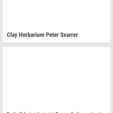
Clay
Her­ba­ri­um
Peter
Svar­rer