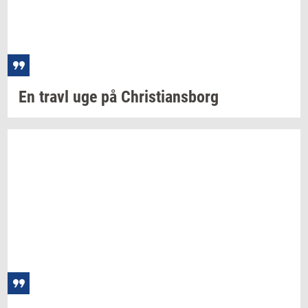
En travl uge på
Chri­sti­ans­borg