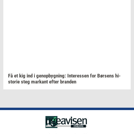
Få et kig ind i
genop­byg­ning:
In­ter­es­sen
for
Bør­sens
hi­
sto­rie
steg
mar­kant
efter
bran­den