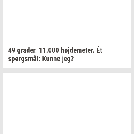
49
gra­der.
11.000
høj­de­me­ter.
Ét
spørgs­mål:
Kunne jeg?