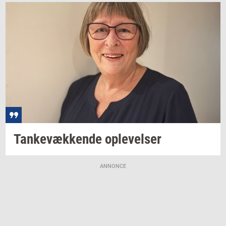
Tan­ke­væk­ken­de
op­le­vel­ser
ANNONCE