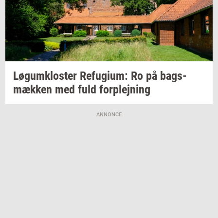
Løgum­klo­ster
Re­fu­gi­um:
Ro på
bags­
mæk­ken
med fuld
for­plej­ning
ANNONCE