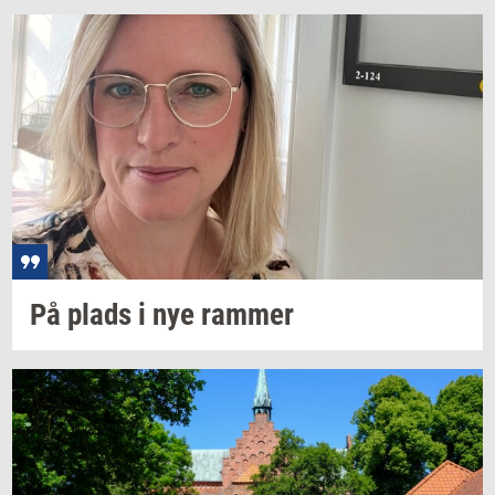
På plads i nye
ram­mer