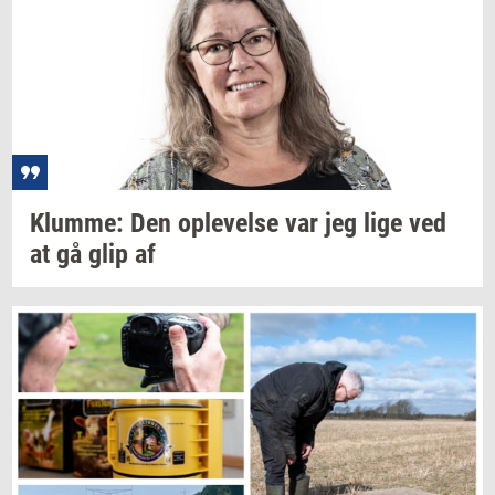
Klum­me:
Den
op­le­vel­se
var jeg lige ved
at gå glip af