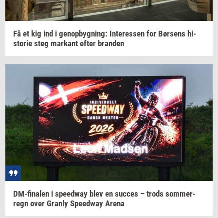
Få et kig ind i
genop­byg­ning:
In­ter­es­sen
for
Bør­sens
hi­
sto­rie
steg
mar­kant
efter
bran­den
DM-​finalen
i
spe­edway
blev en
suc­ces
– trods
som­mer­
regn
over
Gran­ly
Spe­edway
Arena