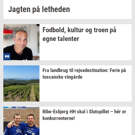
Jag­ten
på
let­he­den
Fod­bold,
kul­tur
og troen på
egne
ta­len­ter
Fra
land­brug
til
rej­se­desti­na­tion:
Ferie på
toscan­ske
vin­går­de
Ribe-​Esbjerg
HH skal i
Slut­spil­let
– hér er
kon­kur­ren­ter­ne!