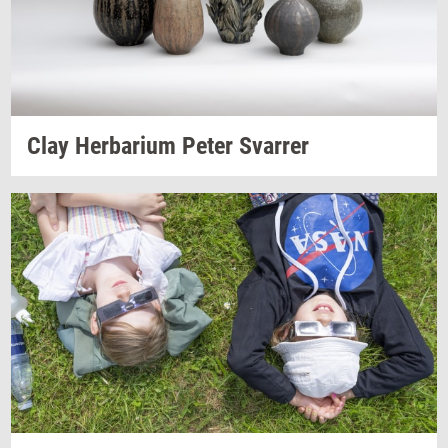
Clay
Her­ba­ri­um
Peter
Svar­rer