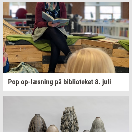
Pop
op-​læsning
på
bi­bli­o­te­ket
8. juli