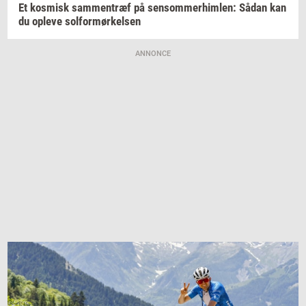
Et
kos­misk
sam­men­træf
på
sen­som­mer­him­len:
Sådan kan
du
op­le­ve
sol­for­mør­kel­sen
ANNONCE