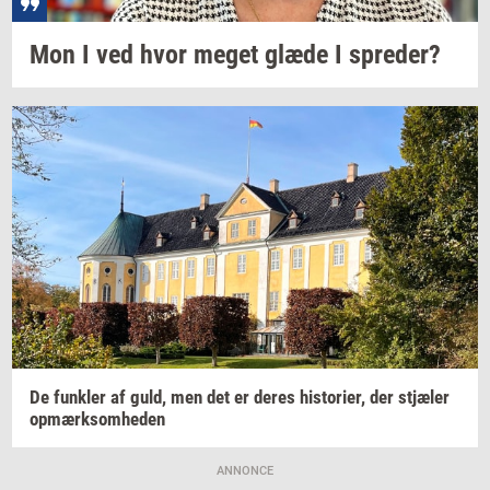
Mon I ved hvor meget glæde I
spre­der?
De
funk­ler
af guld, men det er deres
hi­sto­ri­er,
der
stjæ­ler
op­mærk­som­he­den
ANNONCE