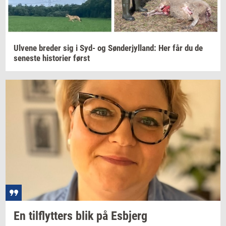
Ul­ve­ne
bre­der
sig i Syd- og
Søn­derjyl­land:
Her får du de
se­ne­ste
hi­sto­ri­er
først
En
til­flyt­ters
blik på
Es­b­jerg