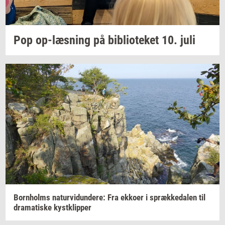
Pop
op-​læsning
på
bi­bli­o­te­ket
10. juli
Born­holms
na­tur­vi­dun­de­re:
Fra
ek­ko­er
i
spræk­ke­da­len
til
dra­ma­ti­ske
kyst­klip­per