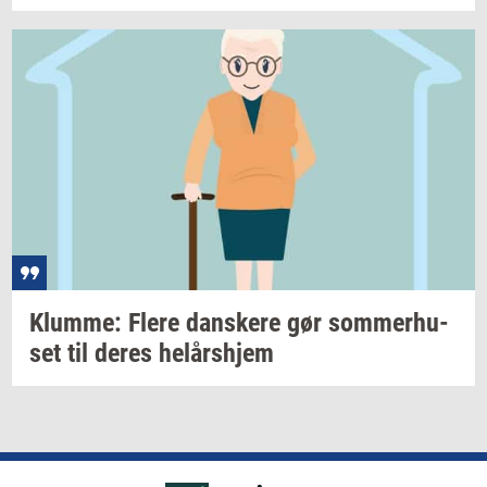
Klum­me: Flere
dan­ske­re
gør
som­mer­hu­
set
til deres
helårs­hjem