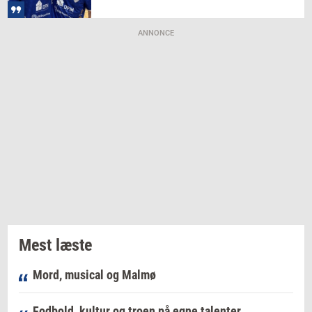
ANNONCE
Mest læste
Mord, musical og Malmø
Fodbold, kultur og troen på egne talenter