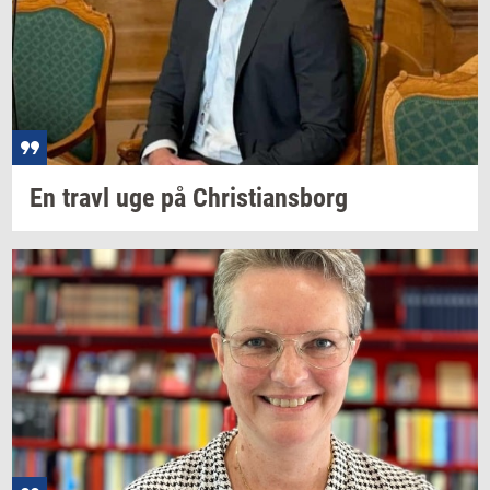
En travl uge på
Chri­sti­ans­borg