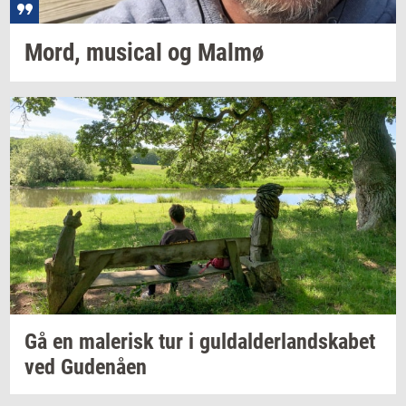
Mord,
mu­si­cal
og Malmø
Gå en
ma­le­risk
tur i
gul­dal­der­land­ska­bet
ved
Gu­denå­en