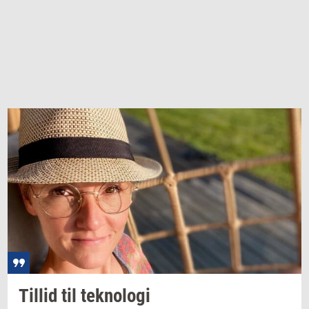
Til­lid
til
tek­no­lo­gi