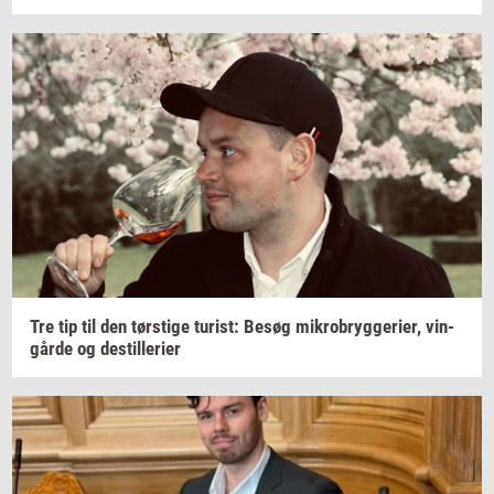
Tre tip til den
tørsti­ge
turist:
Besøg
mi­kro­bryg­ge­ri­er,
vin­
går­de
og
destil­le­ri­er