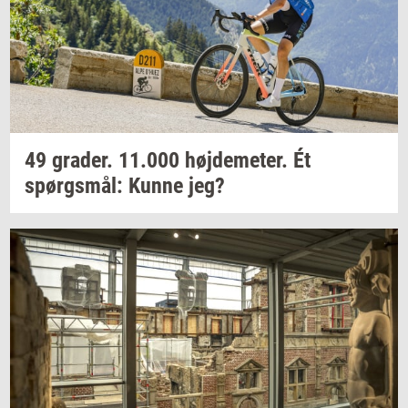
49
gra­der.
11.000
høj­de­me­ter.
Ét
spørgs­mål:
Kunne jeg?