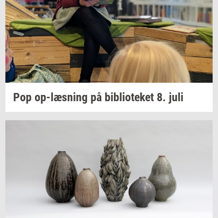
Pop
op-​læsning
på
bi­bli­o­te­ket
8. juli