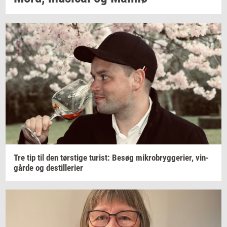
Tre tip til den
tørsti­ge
turist:
Besøg
mi­kro­bryg­ge­ri­er,
vin­
går­de
og
destil­le­ri­er