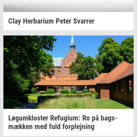
Clay
Her­ba­ri­um
Peter
Svar­rer
Løgum­klo­ster
Re­fu­gi­um:
Ro på
bags­
mæk­ken
med fuld
for­plej­ning