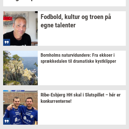
Fod­bold,
kul­tur
og troen på
egne
ta­len­ter
Born­holms
na­tur­vi­dun­de­re:
Fra
ek­ko­er
i
spræk­ke­da­len
til
dra­ma­ti­ske
kyst­klip­per
Ribe-​Esbjerg
HH skal i
Slut­spil­let
– hér er
kon­kur­ren­ter­ne!