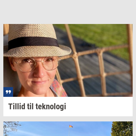
Til­lid
til
tek­no­lo­gi