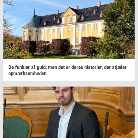
De
funk­ler
af guld, men det er deres
hi­sto­ri­er,
der
stjæ­ler
op­mærk­som­he­den