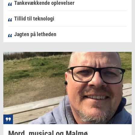
Tankevækkende oplevelser
Tillid til teknologi
Jagten på letheden
Mord,
mu­si­cal
og Malmø