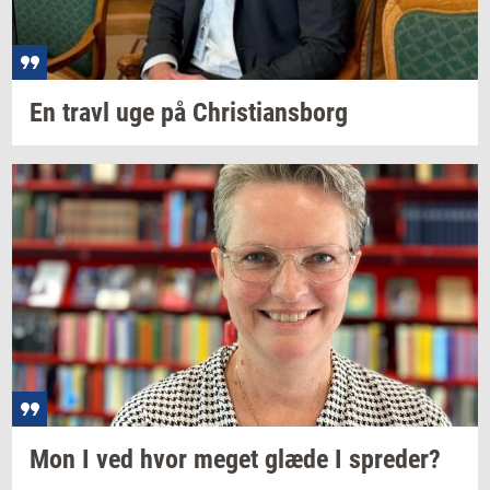
En travl uge på
Chri­sti­ans­borg
Mon I ved hvor meget glæde I
spre­der?