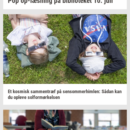
Pop
op-​læsning
på
bi­bli­o­te­ket
10. juli
Et
kos­misk
sam­men­træf
på
sen­som­mer­him­len:
Sådan kan
du
op­le­ve
sol­for­mør­kel­sen