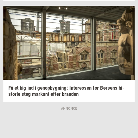
Få et kig ind i
genop­byg­ning:
In­ter­es­sen
for
Bør­sens
hi­
sto­rie
steg
mar­kant
efter
bran­den
ANNONCE