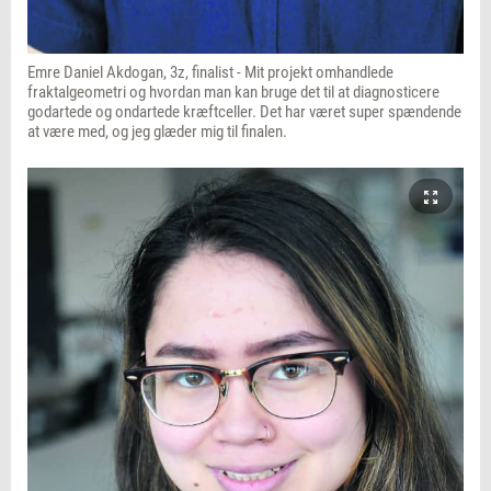
Emre Daniel Akdogan, 3z, finalist - Mit projekt omhandlede
fraktalgeometri og hvordan man kan bruge det til at diagnosticere
godartede og ondartede kræftceller. Det har været super spændende
at være med, og jeg glæder mig til finalen.