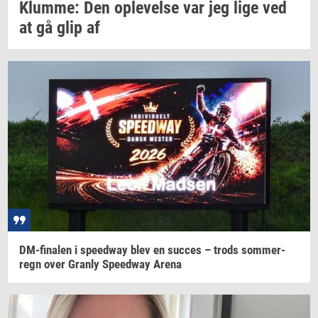
Klum­me:
Den
op­le­vel­se
var jeg lige ved
at gå glip af
DM-​finalen
i
spe­edway
blev en
suc­ces
– trods
som­mer­
regn
over
Gran­ly
Spe­edway
Arena