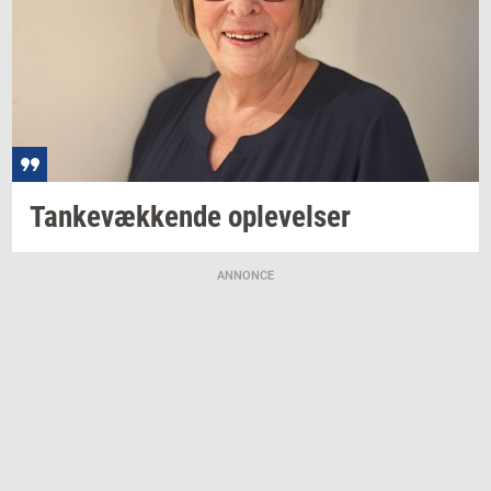
Tan­ke­væk­ken­de
op­le­vel­ser
ANNONCE