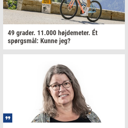
49
gra­der.
11.000
høj­de­me­ter.
Ét
spørgs­mål:
Kunne jeg?