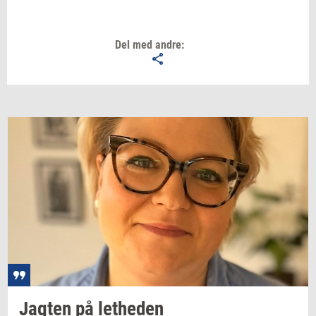
Del med andre:
Jag­ten
på
let­he­den