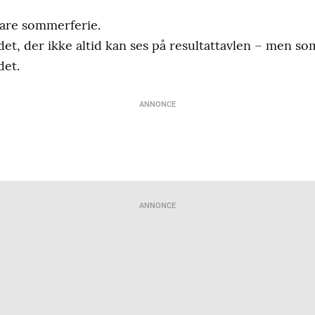
 bare sommerferie.
et, der ikke altid kan ses på resultattavlen – men so
det.
ANNONCE
ANNONCE