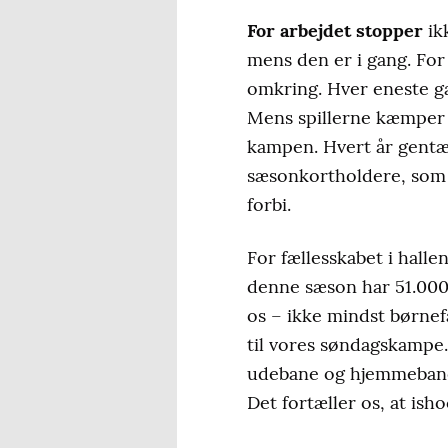
For arbejdet stopper
ik
mens den er i gang. For
omkring. Hver eneste g
Mens spillerne kæmper p
kampen. Hvert år gentæ
sæsonkortholdere, som e
forbi.
For fællesskabet i hallen
denne sæson har 51.000 
os – ikke mindst børnef
til vores søndagskampe
udebane og hjemmebane,
Det fortæller os, at ish