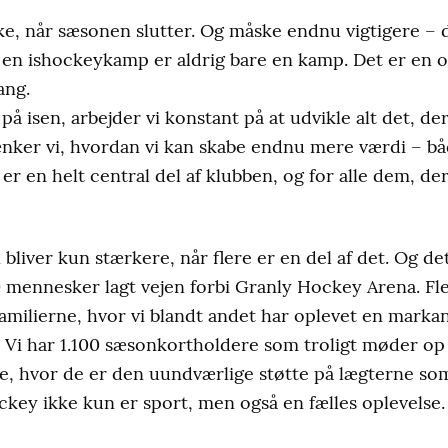
ke, når sæsonen slutter. Og måske endnu vigtigere – d
 en ishockeykamp er aldrig bare en kamp. Det er en o
ang.
å isen, arbejder vi konstant på at udvikle alt det, d
nker vi, hvordan vi kan skabe endnu mere værdi – bå
r en helt central del af klubben, og for alle dem, de
 bliver kun stærkere, når flere er en del af det. Og de
mennesker lagt vejen forbi Granly Hockey Arena. Flere
amilierne, hvor vi blandt andet har oplevet en markan
. Vi har 1.100 sæsonkortholdere som troligt møder o
 hvor de er den uundværlige støtte på lægterne som
ockey ikke kun er sport, men også en fælles oplevelse.