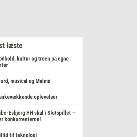
t læste
odbold, kultur og troen på egne
nter
ord, musical og Malmø
ankevækkende oplevelser
ibe-Esbjerg HH skal i Slutspillet –
er konkurrenterne!
illid til teknologi