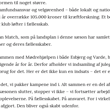
ormen til noget større.
samfundsansvar og velgørenhed – både lokalt og natio
år overrække 105.000 kroner til kræftforskning. Et b
klub løfter i fællesskab.
ran Match, som på landsplan i denne sæson har samlet
ner og deres fællesskaber.
sammen med Mødrehjælpen i både Esbjerg og Varde, h
igende år for år. Derfor afholder vi indsamling af jul
rug for det. Her er det ikke kun en indsats – det er e
det, vi pakker kampene ind i. Alt sammen er en del af
æsonen slutter, stopper vi ikke – vi fortsætter arbejde
 oplevelserne. På fællesskabet. På ansvaret. For i virk
 afgjort. Den bliver også skabt udenfor.