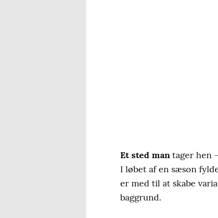
Et sted man
tager hen –
I løbet af en sæson fy
er med til at skabe var
baggrund.