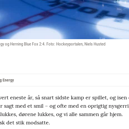
rgy og Herning Blue Fox 2:4. Foto: Hockeyportalen, Niels Husted
rg Energy
t eneste år, så snart sidste kamp er spillet, og isen 
r sagt med et smil – og ofte med en oprigtig nysgerr
 slukkes, dørene lukkes, og vi alle sammen går hjem.
k det stik modsatte.