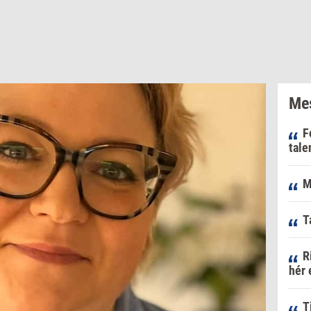
Mes
F
tale
M
T
R
hér 
T