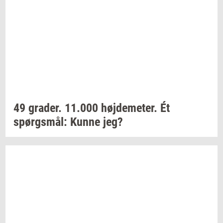
49
gra­der.
11.000
høj­de­me­ter.
Ét
spørgs­mål:
Kunne jeg?