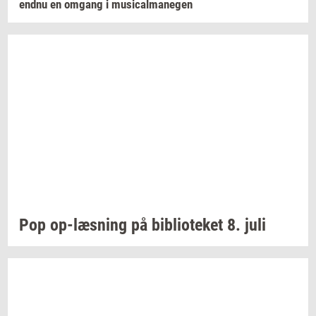
endnu en
om­gang
i
mu­si­cal­ma­ne­gen
Pop
op-​læsning
på
bi­bli­o­te­ket
8. juli