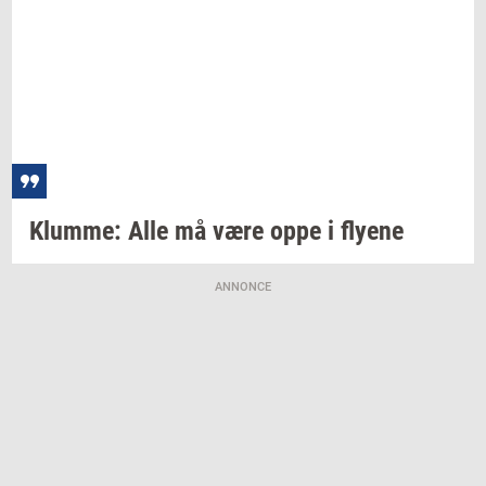
Klum­me:
Alle må være oppe i
fly­e­ne
ANNONCE