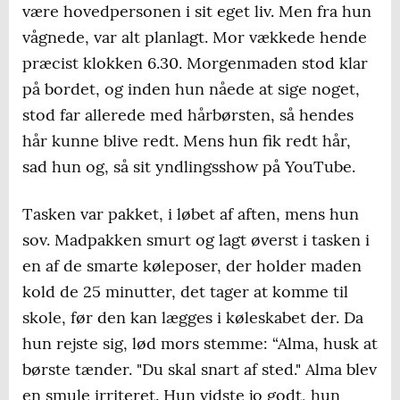
være hovedpersonen i sit eget liv. Men fra hun
vågnede, var alt planlagt. Mor vækkede hende
præcist klokken 6.30. Morgenmaden stod klar
på bordet, og inden hun nåede at sige noget,
stod far allerede med hårbørsten, så hendes
hår kunne blive redt. Mens hun fik redt hår,
sad hun og, så sit yndlingsshow på YouTube.
Tasken var pakket, i løbet af aften, mens hun
sov. Madpakken smurt og lagt øverst i tasken i
en af de smarte køleposer, der holder maden
kold de 25 minutter, det tager at komme til
skole, før den kan lægges i køleskabet der. Da
hun rejste sig, lød mors stemme: “Alma, husk at
børste tænder. "Du skal snart af sted." Alma blev
en smule irriteret. Hun vidste jo godt, hun