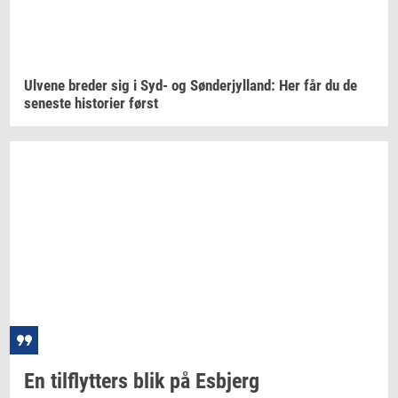
Ul­ve­ne
bre­der
sig i Syd- og
Søn­derjyl­land:
Her får du de
se­ne­ste
hi­sto­ri­er
først
En
til­flyt­ters
blik på
Es­b­jerg