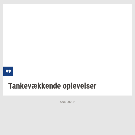
Tan­ke­væk­ken­de
op­le­vel­ser
ANNONCE