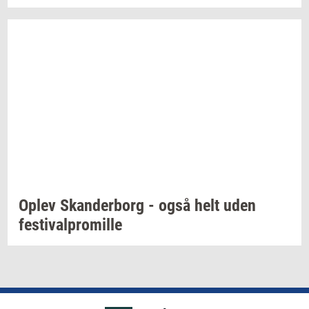
Oplev
Skan­der­borg
- også helt uden
festi­val­pro­mil­le