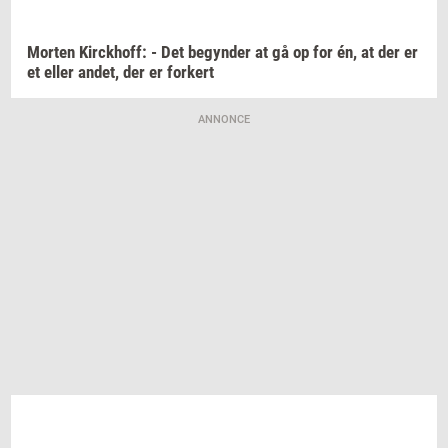
Mor­ten
Kirck­hoff:
- Det
be­gyn­der
at gå op for én, at der er
et eller
andet,
der er
for­kert
ANNONCE