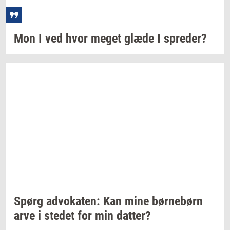
Mon I ved hvor meget glæde I
spre­der?
Spørg
ad­vo­ka­ten:
Kan mine
bør­ne­børn
arve i
ste­det
for min
dat­ter?