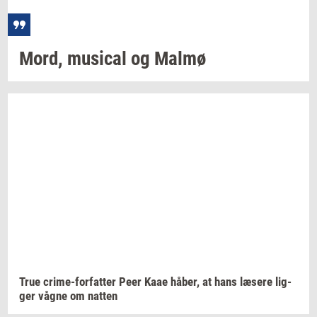
Mord,
mu­si­cal
og Malmø
True
crime-​forfatter
Peer Kaae
håber,
at hans
læ­se­re
lig­
ger
vågne om
nat­ten