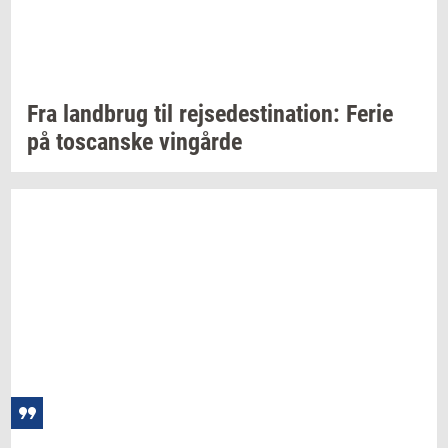
Fra
land­brug
til
rej­se­desti­na­tion:
Ferie
på
toscan­ske
vin­går­de