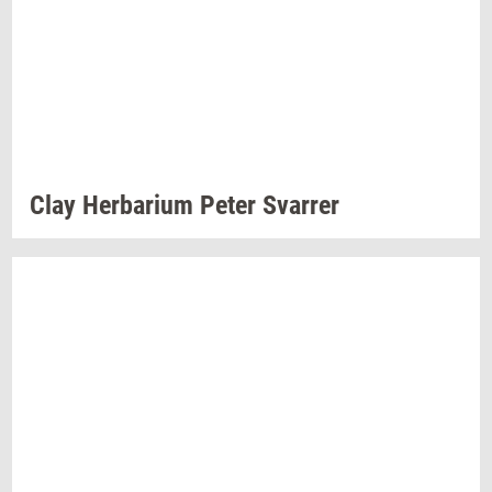
Clay
Her­ba­ri­um
Peter
Svar­rer