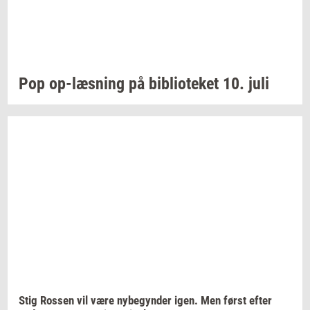
Pop
op-​læsning
på
bi­bli­o­te­ket
10. juli
Stig
Ros­sen
vil være
ny­be­gyn­der
igen. Men først efter