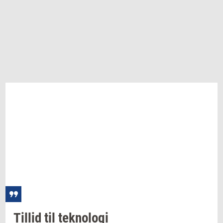
Til­lid
til
tek­no­lo­gi