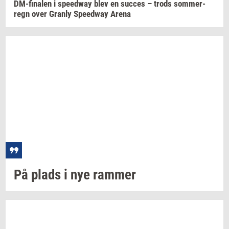
DM-​finalen
i
spe­edway
blev en
suc­ces
– trods
som­mer­
regn
over
Gran­ly
Spe­edway
Arena
På plads i nye
ram­mer