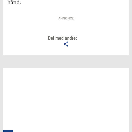
hånd.
ANNONCE
Del med andre: