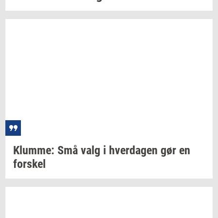
Klum­me:
Små valg i
hver­da­gen
gør en
for­skel