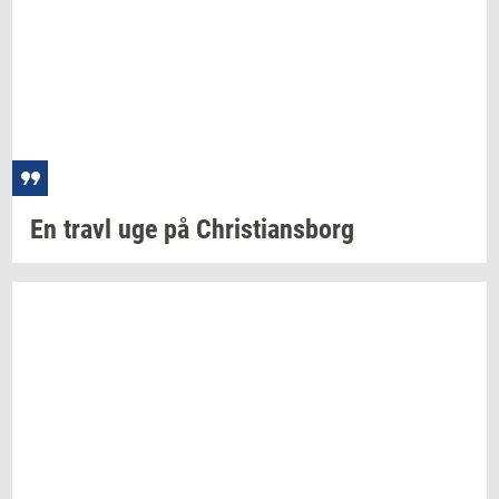
En travl uge på
Chri­sti­ans­borg