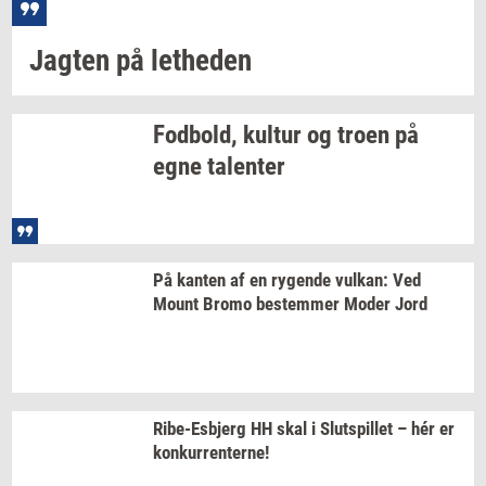
Jag­ten
på
let­he­den
Fod­bold,
kul­tur
og troen på
egne
ta­len­ter
På
kan­ten
af en
ry­gen­de
vulkan:
Ved
Mount Bromo
be­stem­mer
Moder Jord
Ribe-​Esbjerg
HH skal i
Slut­spil­let
– hér er
kon­kur­ren­ter­ne!