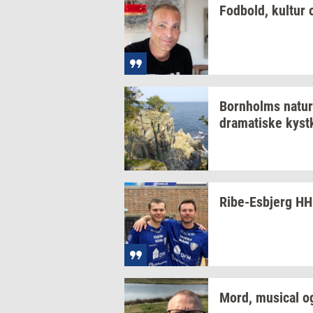
Fod­bold,
kul­tur
o
Born­holms
na­tur
dra­ma­ti­ske
kyst­
Ribe-​Esbjerg
HH 
Mord,
mu­si­cal
o