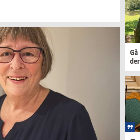
Gå
der