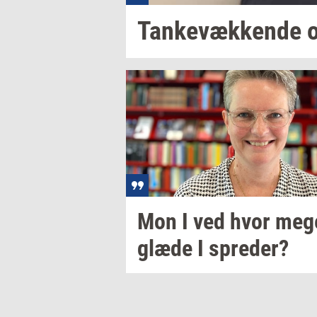
Tan­ke­væk­ken­de
o
Mon I ved hvor meg
glæde I
spre­der?