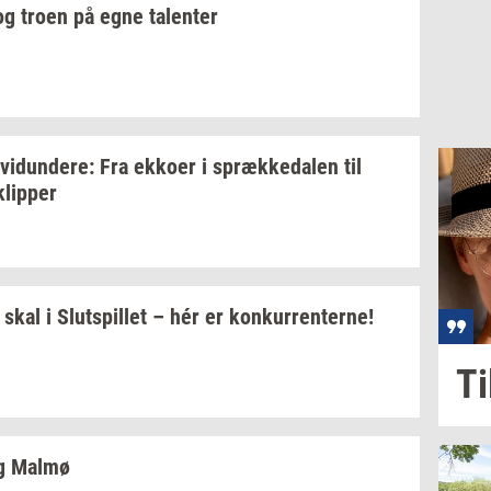
g troen på egne
ta­len­ter
­vi­dun­de­re:
Fra
ek­ko­er
i
spræk­ke­da­len
til
klip­per
skal i
Slut­spil­let
– hér er
kon­kur­ren­ter­ne!
Til
g Malmø