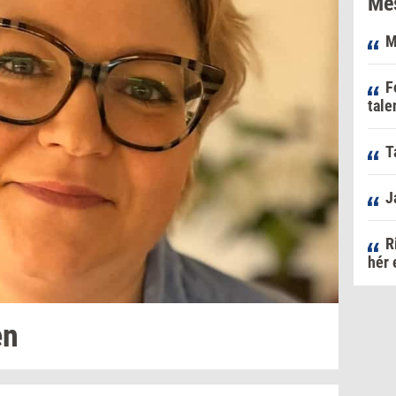
Mes
M
F
tale
T
J
R
hér 
en