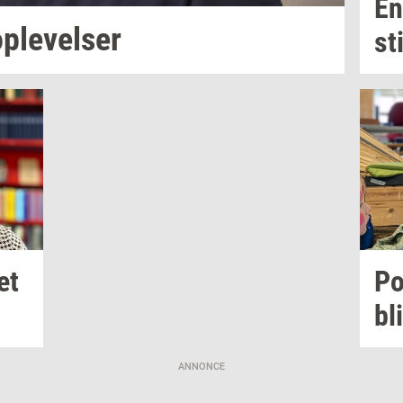
En
p­le­vel­ser
st
et
P
bli
ANNONCE