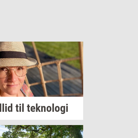
­lid
til
tek­no­lo­gi