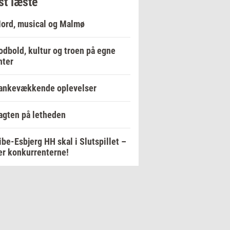
t læste
ord, musical og Malmø
odbold, kultur og troen på egne
nter
ankevækkende oplevelser
agten på letheden
ibe-Esbjerg HH skal i Slutspillet –
er konkurrenterne!