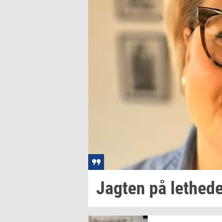
Jag­ten
på
let­he­d