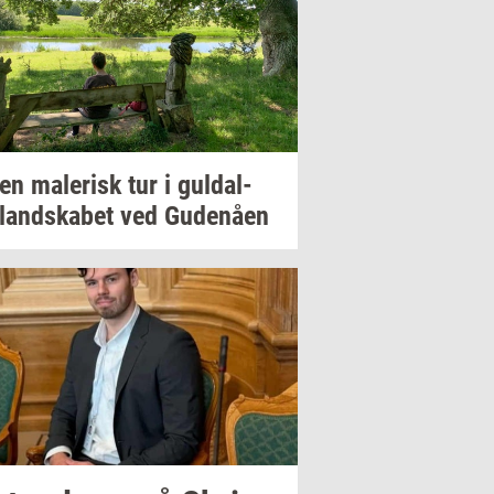
 en
ma­le­risk
tur i
gul­dal­
­land­ska­bet
ved
Gu­denå­en