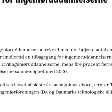
ingeniøruddannelserne rekord med det højeste antal a
er imidlertid en tilbagegang for ingeniøruddannelsern
civilingeniøruddannelserne, mens fire procent færre
lserne sammenlignet med 2020.
al ses i lyset af sidste års ansøgningsrekord, ærgre
Ingeniørforeningen IDA og Danmarks teknologiske all