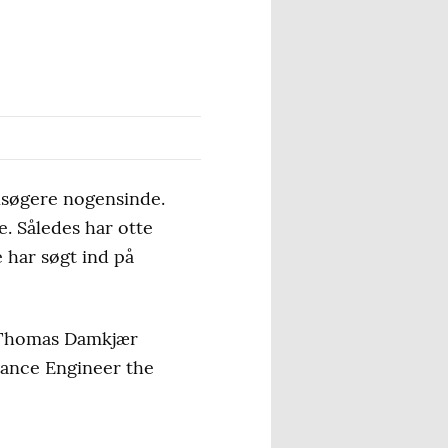
nsøgere nogensinde.
e. Således har otte
 har søgt ind på
r Thomas Damkjær
iance Engineer the