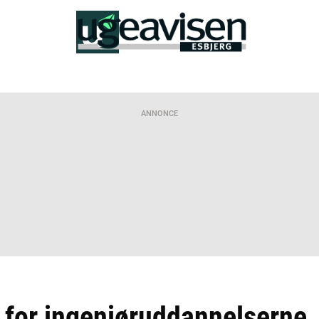
ANNONCE
 for ingeniøruddannelserne