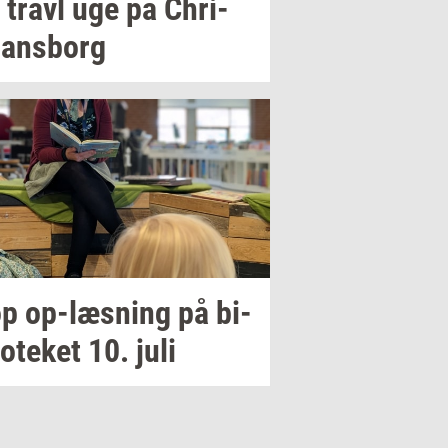
 travl uge på
Chri­
i­ans­borg
op
op-​læsning
på
bi­
­o­te­ket
10. juli