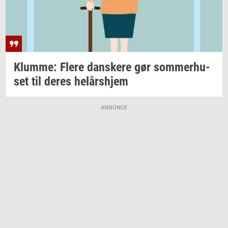
Klum­me: Flere
dan­ske­re
gør
som­mer­hu­
set
til deres
helårs­hjem
ANNONCE