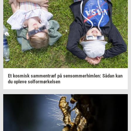
Et
kos­misk
sam­men­træf
på
sen­som­mer­him­len:
Sådan kan
du
op­le­ve
sol­for­mør­kel­sen