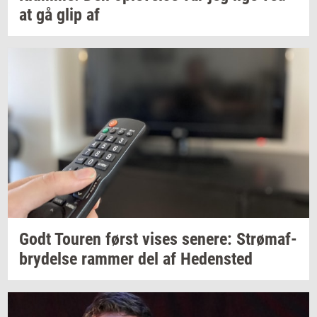
at gå glip af
Godt
Tou­ren
først vises
se­ne­re:
Strø­maf­
bry­del­se
ram­mer
del af
He­den­sted