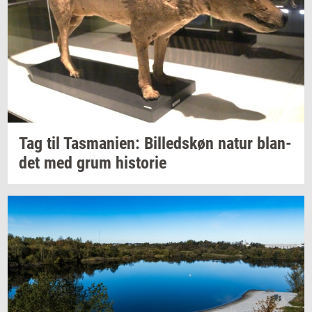
Tag til
Tas­ma­ni­en:
Bil­leds­køn
natur
blan­
det
med grum
hi­sto­rie