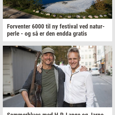
For­ven­ter
6000 til ny
festi­val
ved
na­tur­
per­le
- og så er den endda
gra­tis