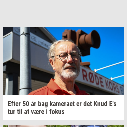
Efter 50 år bag
ka­me­ra­et
er det Knud E's
tur til at være i fokus