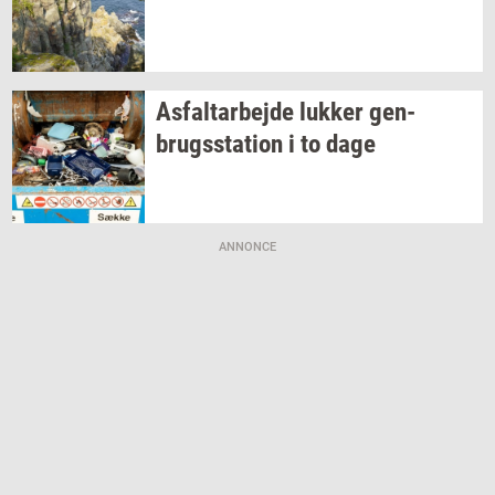
As­fal­t­ar­bej­de
luk­ker
gen­
brugs­sta­tion
i to dage
ANNONCE