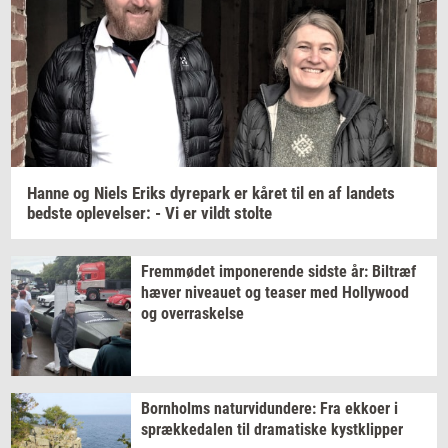
Hanne og Niels Eriks
dy­re­park
er kåret til en af
lan­dets
bed­ste
op­le­vel­ser:
- Vi er vildt
stol­te
Frem­mø­det
im­po­ne­ren­de
sid­ste
år:
Bil­træf
hæver
ni­veau­et
og
tea­ser
med
Hol­lywood
og
over­ra­skel­se
Born­holms
na­tur­vi­dun­de­re:
Fra
ek­ko­er
i
spræk­ke­da­len
til
dra­ma­ti­ske
kyst­klip­per