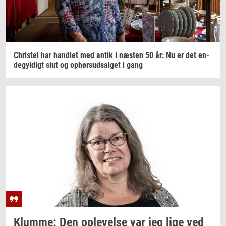
Chri­stel
har
hand­let
med antik i
næ­sten
50 år: Nu er det
en­
de­gyl­digt
slut og
op­hør­s­ud­sal­get
i gang
Klum­me:
Den
op­le­vel­se
var jeg lige ved