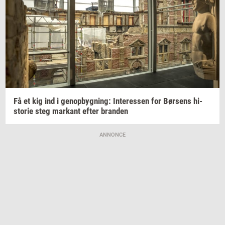
Få et kig ind i
genop­byg­ning:
In­ter­es­sen
for
Bør­sens
hi­
sto­rie
steg
mar­kant
efter
bran­den
ANNONCE