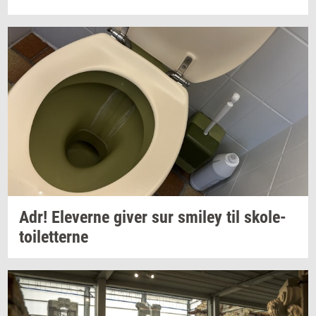
Adr!
Ele­ver­ne
giver sur
smiley
til
sko­le­
toilet­ter­ne