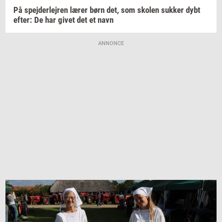
På
spej­der­lej­ren
lærer børn det, som
sko­len
suk­ker
dybt
efter:
De har givet det et navn
ANNONCE