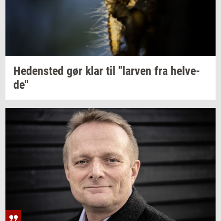
He­den­sted
gør klar til
"lar­ven
fra
hel­ve­
de"