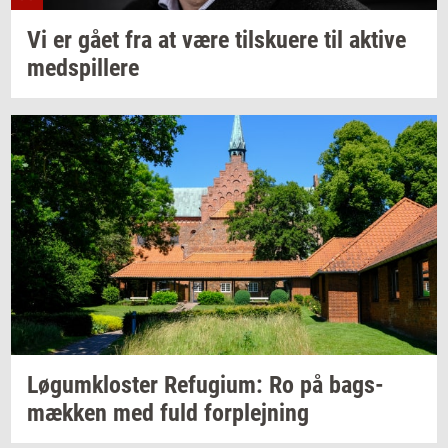
Vi er gået fra at være
til­sku­e­re
til
ak­ti­ve
med­spil­le­re
Løgum­klo­ster
Re­fu­gi­um:
Ro på
bags­
mæk­ken
med fuld
for­plej­ning