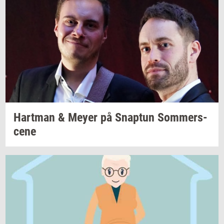
Hart­man
& Meyer på
Snap­tun
Som­mer­s­
ce­ne