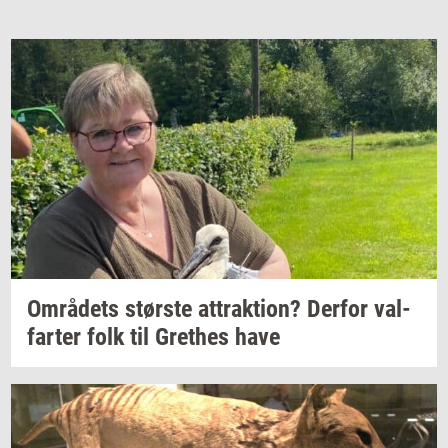
Om­rå­dets
stør­ste
at­trak­tion?
Der­for
val­
far­ter
folk til
Gret­hes
have