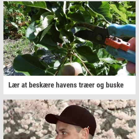
Lær at
be­skæ­re
ha­vens
træer og buske