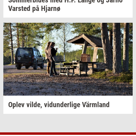
Som­mer­blu­es
med H.P. Lange og Jarno
Var­sted
på
Hjar­nø
Oplev
vilde,
vi­dun­der­li­ge
Värmland