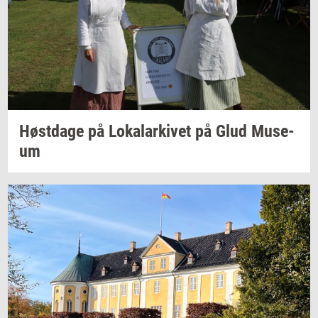
Høst­da­ge
på
Lo­ka­lar­ki­vet
på Glud
Mu­se­
um