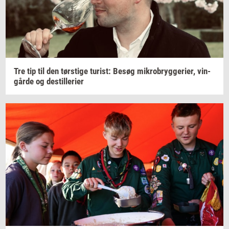
Tre tip til den
tørsti­ge
turist:
Besøg
mi­kro­bryg­ge­ri­er,
vin­
går­de
og
destil­le­ri­er