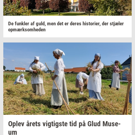
De
funk­ler
af guld, men det er deres
hi­sto­ri­er,
der
stjæ­ler
op­mærk­som­he­den
Oplev årets
vig­tig­ste
tid på Glud
Mu­se­
um