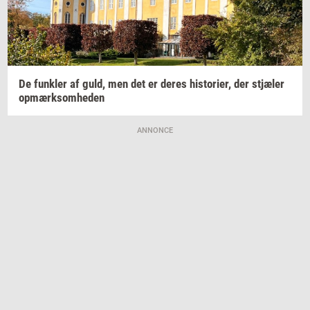
De
funk­ler
af guld, men det er deres
hi­sto­ri­er,
der
stjæ­ler
op­mærk­som­he­den
ANNONCE