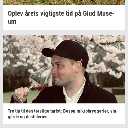
Oplev årets
vig­tig­ste
tid på Glud
Mu­se­
um
Tre tip til den
tørsti­ge
turist:
Besøg
mi­kro­bryg­ge­ri­er,
vin­
går­de
og
destil­le­ri­er