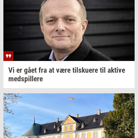
Vi er gået fra at være
til­sku­e­re
til
ak­ti­ve
med­spil­le­re