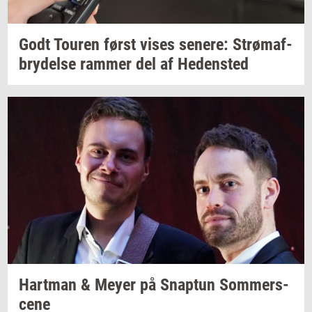
Godt
Tou­ren
først vises
se­ne­re:
Strø­maf­
bry­del­se
ram­mer
del af
He­den­sted
Hart­man
& Meyer på
Snap­tun
Som­mer­s­
ce­ne