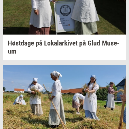
Høst­da­ge
på
Lo­ka­lar­ki­vet
på Glud
Mu­se­
um