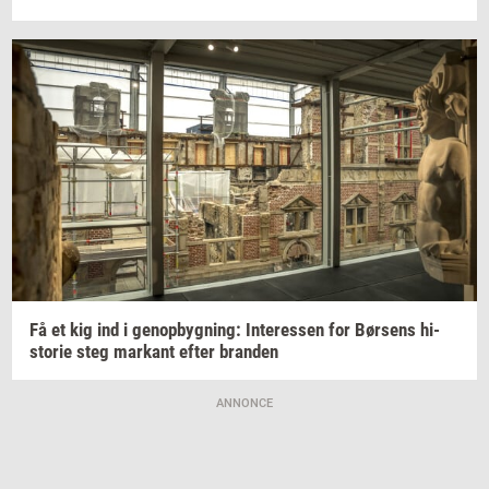
Få et kig ind i
genop­byg­ning:
In­ter­es­sen
for
Bør­sens
hi­
sto­rie
steg
mar­kant
efter
bran­den
ANNONCE