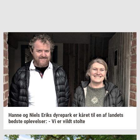
Hanne og Niels Eriks
dy­re­park
er kåret til en af
lan­dets
bed­ste
op­le­vel­ser:
- Vi er vildt
stol­te