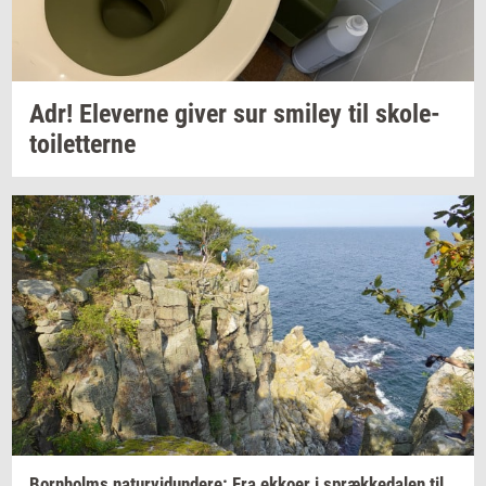
Adr!
Ele­ver­ne
giver sur
smiley
til
sko­le­
toilet­ter­ne
Born­holms
na­tur­vi­dun­de­re:
Fra
ek­ko­er
i
spræk­ke­da­len
til