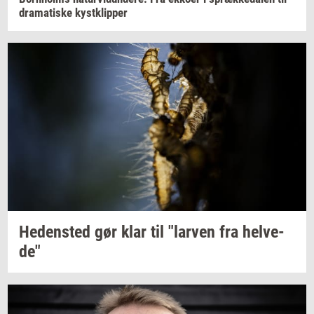
dra­ma­ti­ske
kyst­klip­per
He­den­sted
gør klar til
"lar­ven
fra
hel­ve­
de"