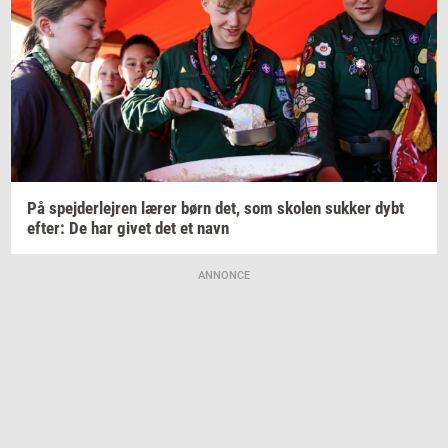
På
spej­der­lej­ren
lærer børn det, som
sko­len
suk­ker
dybt
efter:
De har givet det et navn
ANNONCE