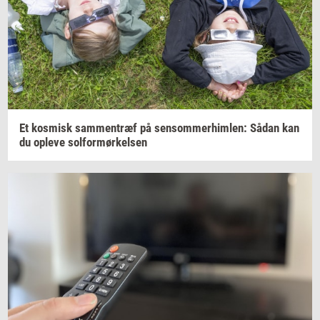
Et
kos­misk
sam­men­træf
på
sen­som­mer­him­len:
Sådan kan
du
op­le­ve
sol­for­mør­kel­sen