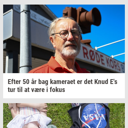
Efter 50 år bag
ka­me­ra­et
er det Knud E's
tur til at være i fokus