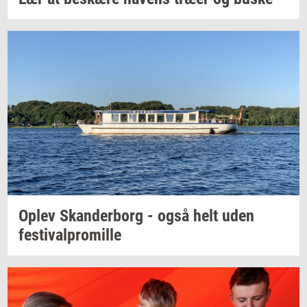
Oplev
Skan­der­borg
- også helt uden
festi­val­pro­mil­le