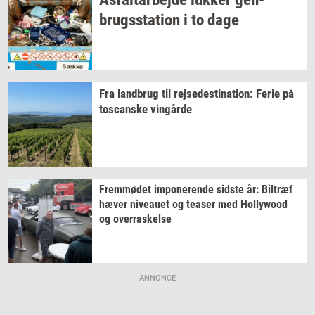
brugs­sta­tion
i to dage
Fra
land­brug
til
rej­se­desti­na­tion:
Ferie på
toscan­ske
vin­går­de
Frem­mø­det
im­po­ne­ren­de
sid­ste
år:
Bil­træf
hæver
ni­veau­et
og
tea­ser
med
Hol­lywood
og
over­ra­skel­se
ANNONCE