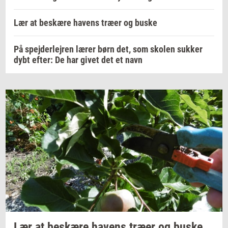
Lær at beskære havens træer og buske
På spejderlejren lærer børn det, som skolen sukker
dybt efter: De har givet det et navn
Lær at
be­skæ­re
ha­vens
træer og buske