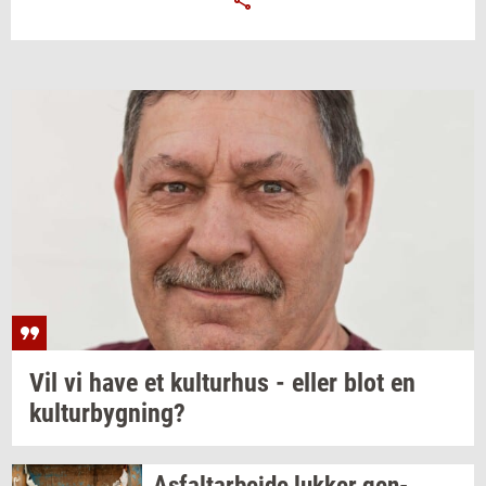
Vil vi have et
kul­tur­hus
- eller blot en
kul­tur­byg­ning?
As­fal­t­ar­bej­de
luk­ker
gen­