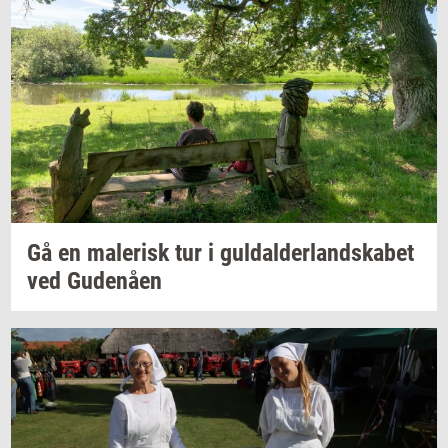
Gå en
ma­le­risk
tur i
gul­dal­der­land­ska­bet
ved
Gu­denå­en