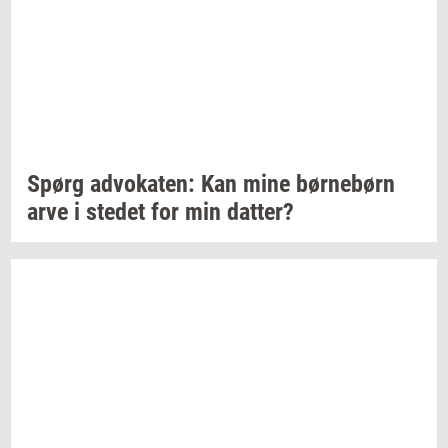
Spørg
ad­vo­ka­ten:
Kan mine
bør­ne­børn
arve i
ste­det
for min
dat­ter?