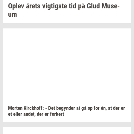
Oplev årets
vig­tig­ste
tid på Glud
Mu­se­
um
Mor­ten
Kirck­hoff:
- Det
be­gyn­der
at gå op for én, at der er
et eller
andet,
der er
for­kert