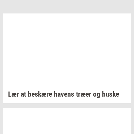
Lær at
be­skæ­re
ha­vens
træer og buske