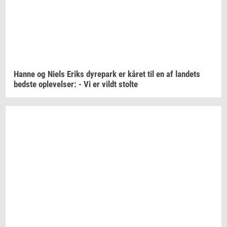
Hanne og Niels Eriks
dy­re­park
er kåret til en af
lan­dets
bed­ste
op­le­vel­ser:
- Vi er vildt
stol­te