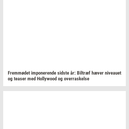
Frem­mø­det
im­po­ne­ren­de
sid­ste
år:
Bil­træf
hæver
ni­veau­et
og
tea­ser
med
Hol­lywood
og
over­ra­skel­se