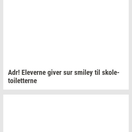
Adr!
Ele­ver­ne
giver sur
smiley
til
sko­le­
toilet­ter­ne