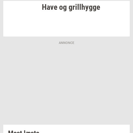
Have og
gril­l­hyg­ge
ANNONCE