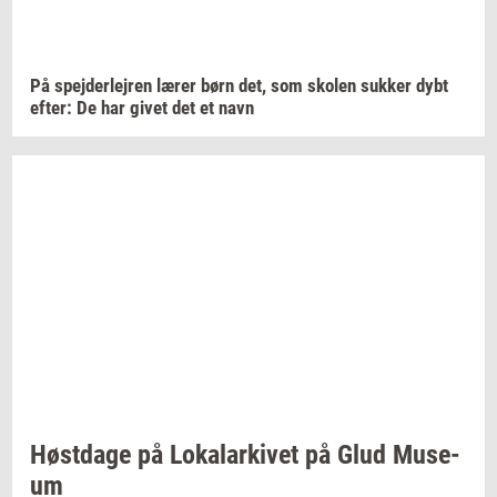
På
spej­der­lej­ren
lærer børn det, som
sko­len
suk­ker
dybt
efter:
De har givet det et navn
Høst­da­ge
på
Lo­ka­lar­ki­vet
på Glud
Mu­se­
um