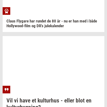
Claus
Fly­ga­re
har
run­det
de 80 år - nu er han med i både
Hollywood-​film
og DR’s
ju­le­ka­len­der
Vil vi have et
kul­tur­hus
- eller blot en