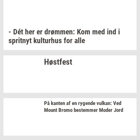
- Dét her er
drøm­men:
Kom med ind i
sprit­nyt
kul­tur­hus
for alle
Høst­fest
På
kan­ten
af en
ry­gen­de
vulkan:
Ved
Mount Bromo
be­stem­mer
Moder Jord