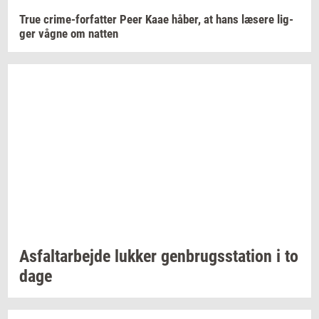
True
crime-​forfatter
Peer Kaae
håber,
at hans
læ­se­re
lig­
ger
vågne om
nat­ten
As­fal­t­ar­bej­de
luk­ker
gen­brugs­sta­tion
i to
dage