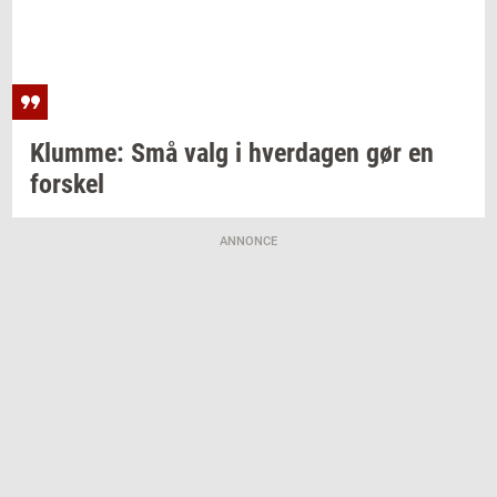
Klum­me:
Små valg i
hver­da­gen
gør en
for­skel
ANNONCE