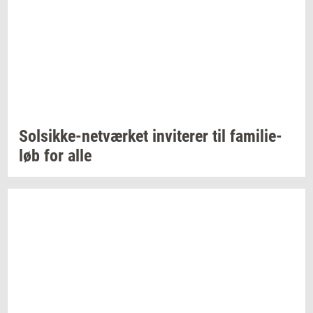
Solsikke-​netværket
in­vi­te­rer
til
fa­mi­li­e­
løb
for alle