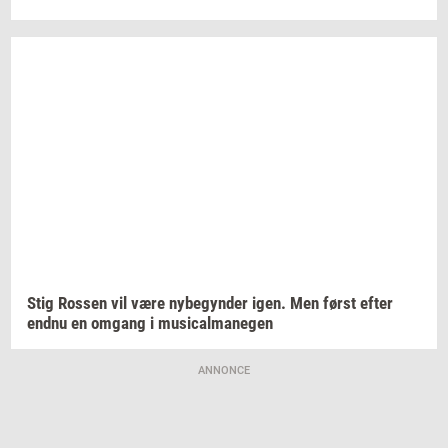
Stig
Ros­sen
vil være
ny­be­gyn­der
igen. Men først efter
endnu en
om­gang
i
mu­si­cal­ma­ne­gen
ANNONCE