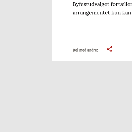
Byfestudvalget fortælle
arrangementet kun kan a
Del med andre: