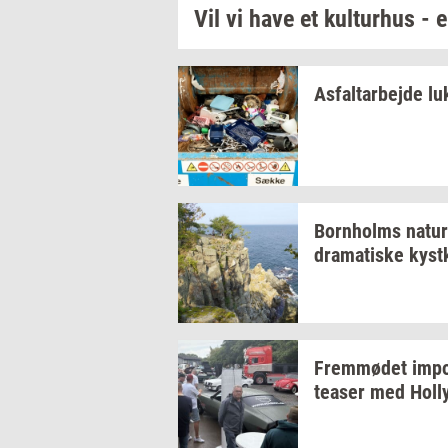
Vil vi have et
kul­tur­hus
- e
As­fal­t­ar­bej­de
lu
Born­holms
na­tur
dra­ma­ti­ske
kyst­
Frem­mø­det
im­po
tea­ser
med
Hol­