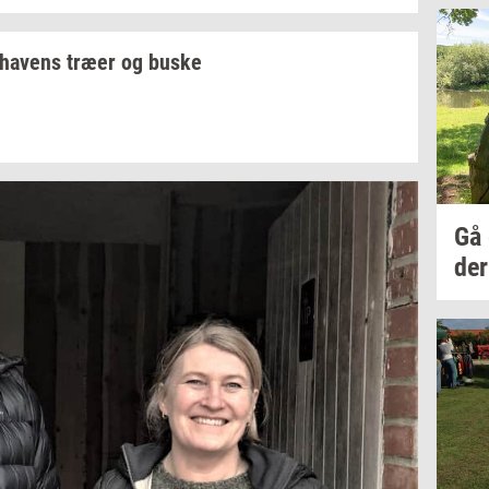
ha­vens
træer og buske
Gå
der