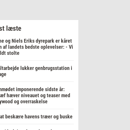
t læste
e og Niels Eriks dyrepark er kåret
en af landets bedste oplevelser: - Vi
ildt stolte
ltarbejde lukker genbrugsstation i
age
mødet imponerende sidste år:
ræf hæver niveauet og teaser med
ywood og overraskelse
at beskære havens træer og buske