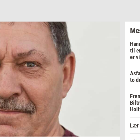
Mes
Hann
til 
er v
Asfa
to d
Frem
Bilt
Holl
Lær 