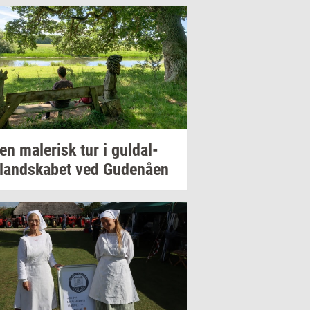
 en
ma­le­risk
tur i
gul­dal­
­land­ska­bet
ved
Gu­denå­en