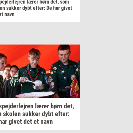
pejderlejren lærer børn det, som
en sukker dybt efter: De har givet
et navn
spej­der­lej­ren
lærer børn det,
m
sko­len
suk­ker
dybt
efter:
har givet det et navn