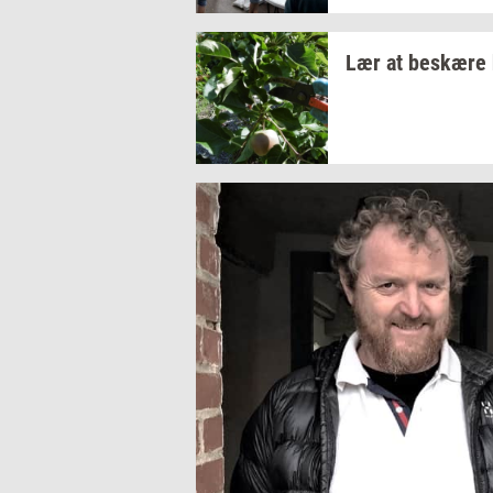
Lær at
be­skæ­re