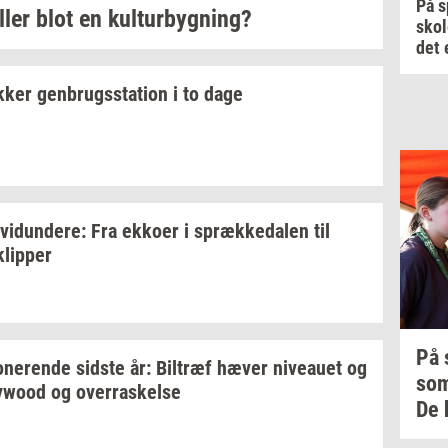
På s
ller blot en
kul­tur­byg­ning?
skol
det 
k­ker
gen­brugs­sta­tion
i to dage
­vi­dun­de­re:
Fra
ek­ko­er
i
spræk­ke­da­len
til
klip­per
På
­ne­ren­de
sid­ste
år:
Bil­træf
hæver
ni­veau­et
og
so
lywood
og
over­ra­skel­se
De 