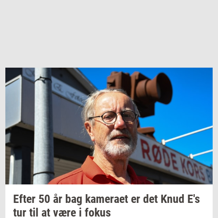
Efter 50 år bag
ka­me­ra­et
er det Knud E's
tur til at være i fokus