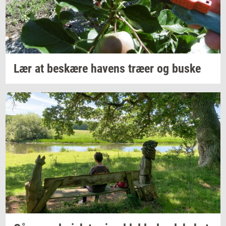
Lær at
be­skæ­re
ha­vens
træer og buske