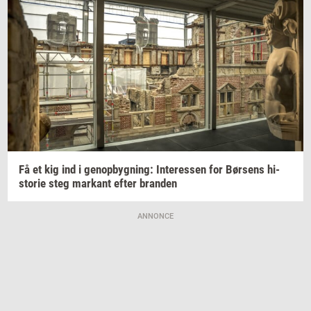
Få et kig ind i
genop­byg­ning:
In­ter­es­sen
for
Bør­sens
hi­
sto­rie
steg
mar­kant
efter
bran­den
ANNONCE