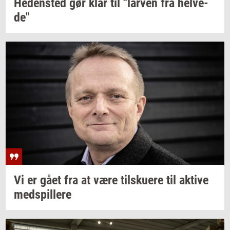
He­den­sted
gør klar til
"lar­ven
fra
hel­ve­
de"
Vi er gået fra at være
til­sku­e­re
til
ak­ti­ve
med­spil­le­re