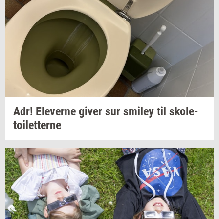
Adr!
Ele­ver­ne
giver sur
smiley
til
sko­le­
toilet­ter­ne