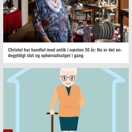
Chri­stel
har
hand­let
med antik i
næ­sten
50 år: Nu er det
en­
de­gyl­digt
slut og
op­hør­s­ud­sal­get
i gang