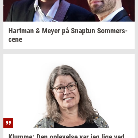
Hart­man
& Meyer på
Snap­tun
Som­mer­s­
ce­ne
Klum­me:
Den
op­le­vel­se
var jeg lige ved