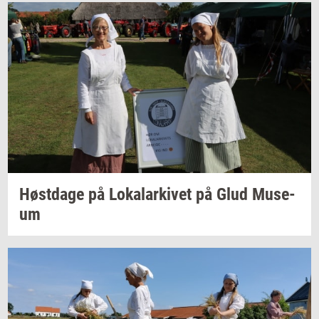
Høst­da­ge
på
Lo­ka­lar­ki­vet
på Glud
Mu­se­
um