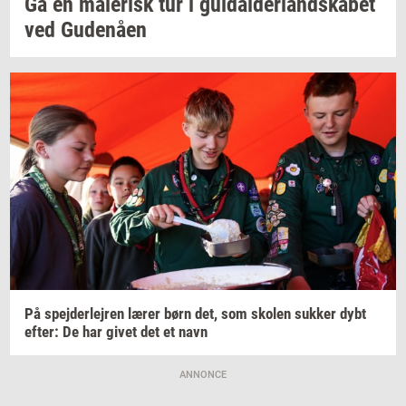
Gå en
ma­le­risk
tur i
gul­dal­der­land­ska­bet
ved
Gu­denå­en
På
spej­der­lej­ren
lærer børn det, som
sko­len
suk­ker
dybt
efter:
De har givet det et navn
ANNONCE