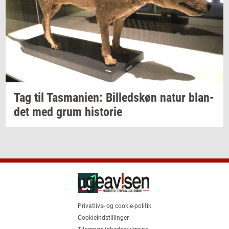
Tag til
Tas­ma­ni­en:
Bil­leds­køn
natur
blan­
det
med grum
hi­sto­rie
Privatlivs- og cookie-politik
Cookieindstillinger