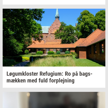
Løgum­klo­ster
Re­fu­gi­um:
Ro på
bags­
mæk­ken
med fuld
for­plej­ning