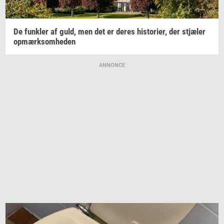
De
funk­ler
af guld, men det er deres
hi­sto­ri­er,
der
stjæ­ler
op­mærk­som­he­den
ANNONCE