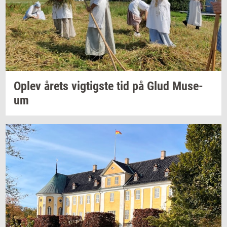
Oplev årets
vig­tig­ste
tid på Glud
Mu­se­
um