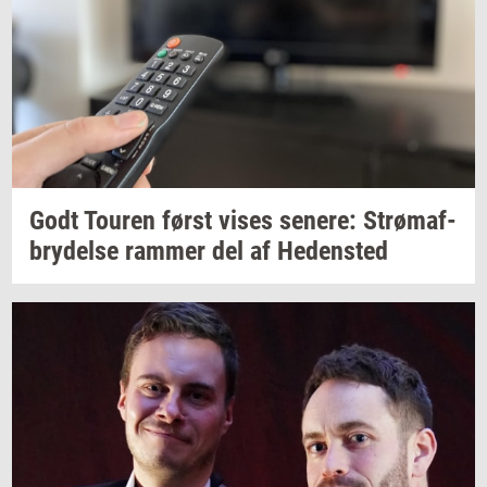
Godt
Tou­ren
først vises
se­ne­re:
Strø­maf­
bry­del­se
ram­mer
del af
He­den­sted