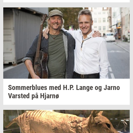
Som­mer­blu­es
med H.P. Lange og Jarno
Var­sted
på
Hjar­nø