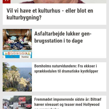
Vil vi have et
kul­tur­hus
- eller blot en
kul­tur­byg­ning?
As­fal­t­ar­bej­de
luk­ker
gen­
brugs­sta­tion
i to dage
Born­holms
na­tur­vi­dun­de­re:
Fra
ek­ko­er
i
spræk­ke­da­len
til
dra­ma­ti­ske
kyst­klip­per
Frem­mø­det
im­po­ne­ren­de
sid­ste
år:
Bil­træf
hæver
ni­veau­et
og
tea­ser
med
Hol­lywood