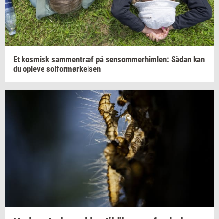
Et
kos­misk
sam­men­træf
på
sen­som­mer­him­len:
Sådan kan
du
op­le­ve
sol­for­mør­kel­sen