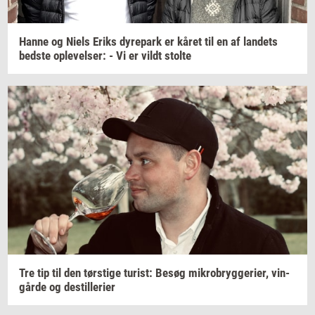
Hanne og Niels Eriks
dy­re­park
er kåret til en af
lan­dets
bed­ste
op­le­vel­ser:
- Vi er vildt
stol­te
Tre tip til den
tørsti­ge
turist:
Besøg
mi­kro­bryg­ge­ri­er,
vin­
går­de
og
destil­le­ri­er