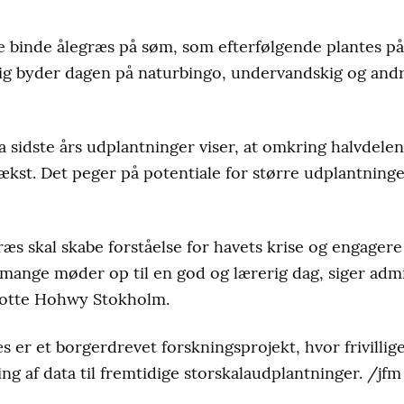
e binde ålegræs på søm, som efterfølgende plantes p
g byder dagen på naturbingo, undervandskig og andre
ra sidste års udplantninger viser, at omkring halvdele
 vækst. Det peger på potentiale for større udplantninge
s skal skabe forståelse for havets krise og engagere f
 mange møder op til en god og lærerig dag, siger admi
lotte Hohwy Stokholm.
 er et borgerdrevet forskningsprojekt, hvor frivilli
ng af data til fremtidige storskalaudplantninger. /jfm