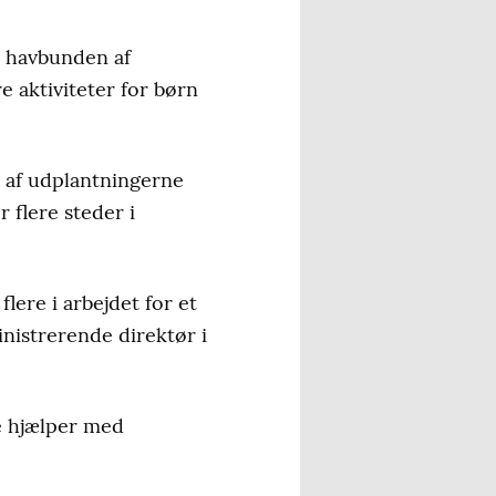
å havbunden af
 aktiviteter for børn
n af udplantningerne
r flere steder i
lere i arbejdet for et
nistrerende direktør i
ge hjælper med