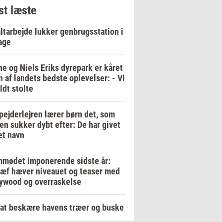
t læste
ltarbejde lukker genbrugsstation i
age
e og Niels Eriks dyrepark er kåret
en af landets bedste oplevelser: - Vi
ildt stolte
pejderlejren lærer børn det, som
en sukker dybt efter: De har givet
et navn
mødet imponerende sidste år:
ræf hæver niveauet og teaser med
ywood og overraskelse
at beskære havens træer og buske