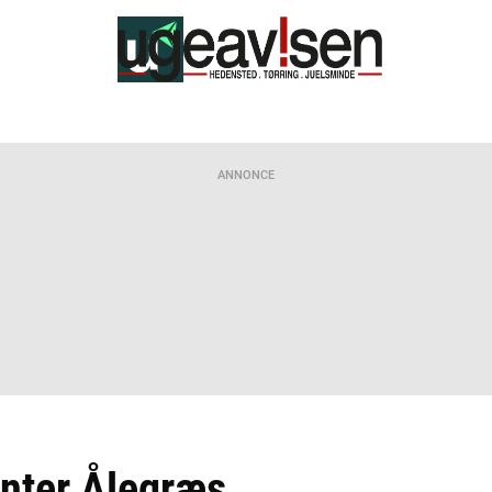
ANNONCE
nter Ålegræs