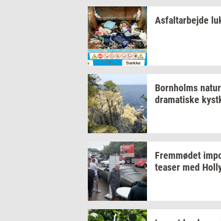
As­fal­t­ar­bej­de
lu
Born­holms
na­tur
dra­ma­ti­ske
kyst­
Frem­mø­det
im­po
tea­ser
med
Hol­