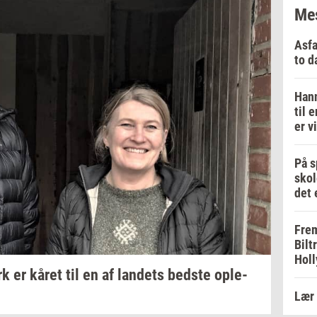
Mes
Asfa
to d
Hann
til 
er v
På s
skol
det 
Frem
Bilt
Holl
rk
er kåret til en af
lan­dets
bed­ste
op­le­
Lær 