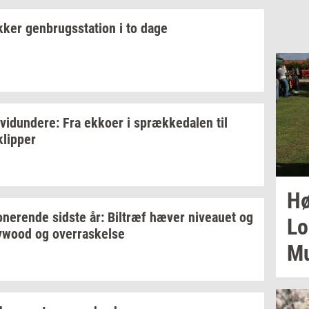
k­ker
gen­brugs­sta­tion
i to dage
­vi­dun­de­re:
Fra
ek­ko­er
i
spræk­ke­da­len
til
klip­per
Hø
­ne­ren­de
sid­ste
år:
Bil­træf
hæver
ni­veau­et
og
Lo­
lywood
og
over­ra­skel­se
Mu