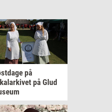
st­da­ge
på
ka­lar­ki­vet
på Glud
­se­um