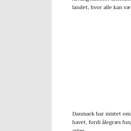
landet, hvor alle kan væ
Danmark har mistet omkri
havet, fordi ålegræs f
arter.