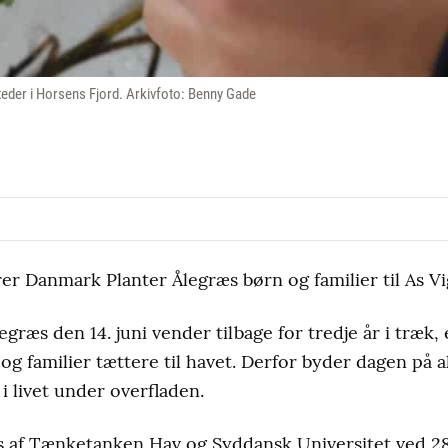
steder i Horsens Fjord. Arkivfoto: Benny Gade
terer Danmark Planter Ålegræs børn og familier til As Vi
ræs den 14. juni vender tilbage for tredje år i træk,
og familier tættere til havet. Derfor byder dagen på a
 i livet under overfladen.
 af Tænketanken Hav og Syddansk Universitet ved 28