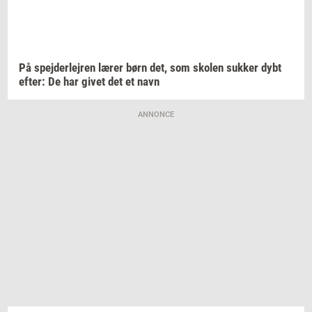
På
spej­der­lej­ren
lærer børn det, som
sko­len
suk­ker
dybt
efter:
De har givet det et navn
ANNONCE