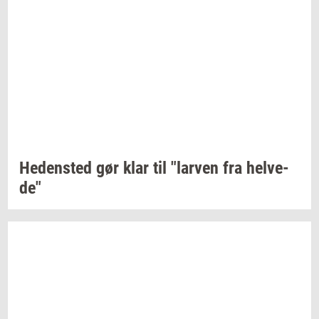
He­den­sted
gør klar til
"lar­ven
fra
hel­ve­
de"