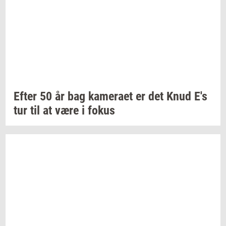
Efter 50 år bag
ka­me­ra­et
er det Knud E's
tur til at være i fokus