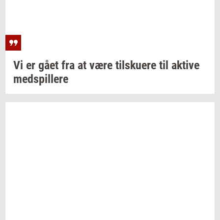
Vi er gået fra at være
til­sku­e­re
til
ak­ti­ve
med­spil­le­re