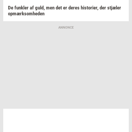
De
funk­ler
af guld, men det er deres
hi­sto­ri­er,
der
stjæ­ler
op­mærk­som­he­den
ANNONCE