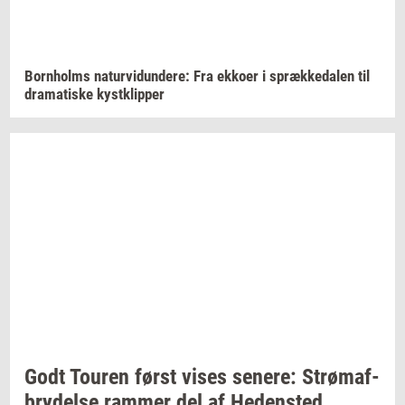
Born­holms
na­tur­vi­dun­de­re:
Fra
ek­ko­er
i
spræk­ke­da­len
til
dra­ma­ti­ske
kyst­klip­per
Godt
Tou­ren
først vises
se­ne­re:
Strø­maf­
bry­del­se
ram­mer
del af
He­den­sted