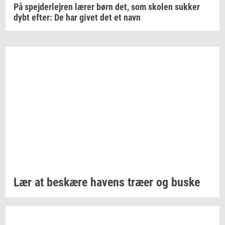
På spejderlejren lærer børn det, som skolen sukker
dybt efter: De har givet det et navn
Lær at
be­skæ­re
ha­vens
træer og buske