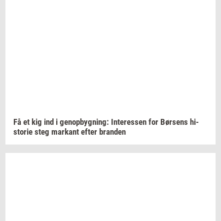
Få et kig ind i
genop­byg­ning:
In­ter­es­sen
for
Bør­sens
hi­
sto­rie
steg
mar­kant
efter
bran­den