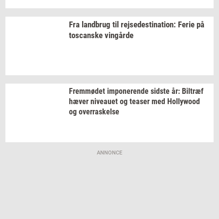
Fra
land­brug
til
rej­se­desti­na­tion:
Ferie på
toscan­ske
vin­går­de
Frem­mø­det
im­po­ne­ren­de
sid­ste
år:
Bil­træf
hæver
ni­veau­et
og
tea­ser
med
Hol­lywood
og
over­ra­skel­se
ANNONCE