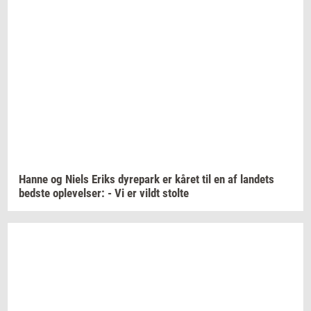
Hanne og Niels Eriks
dy­re­park
er kåret til en af
lan­dets
bed­ste
op­le­vel­ser:
- Vi er vildt
stol­te