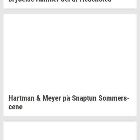
Hart­man
& Meyer på
Snap­tun
Som­mer­s­
ce­ne