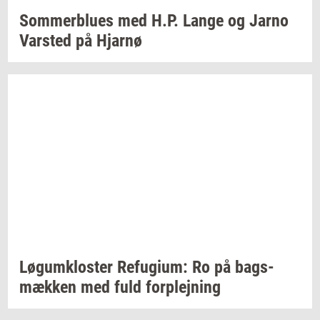
Som­mer­blu­es
med H.P. Lange og Jarno
Var­sted
på
Hjar­nø
Løgum­klo­ster
Re­fu­gi­um:
Ro på
bags­
mæk­ken
med fuld
for­plej­ning