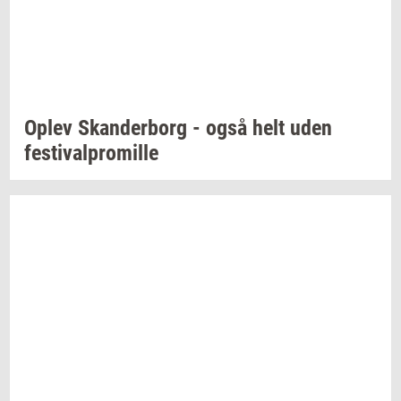
Oplev
Skan­der­borg
- også helt uden
festi­val­pro­mil­le