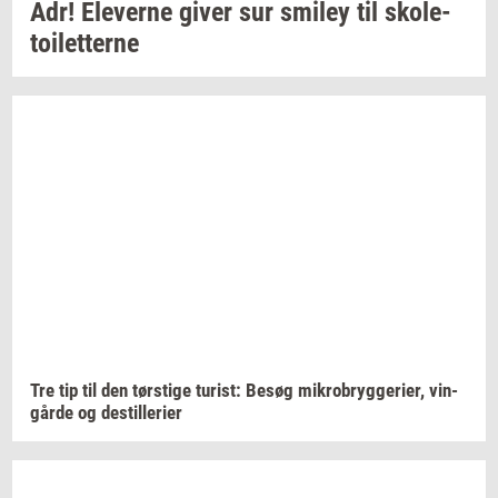
Adr!
Ele­ver­ne
giver sur
smiley
til
sko­le­
toilet­ter­ne
Tre tip til den
tørsti­ge
turist:
Besøg
mi­kro­bryg­ge­ri­er,
vin­
går­de
og
destil­le­ri­er