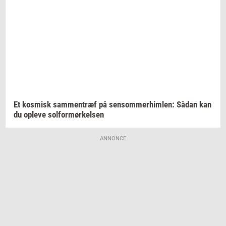
Et
kos­misk
sam­men­træf
på
sen­som­mer­him­len:
Sådan kan
du
op­le­ve
sol­for­mør­kel­sen
ANNONCE