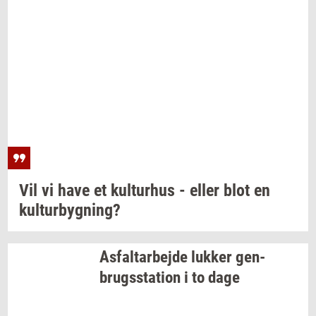
Vil vi have et
kul­tur­hus
- eller blot en
kul­tur­byg­ning?
As­fal­t­ar­bej­de
luk­ker
gen­
brugs­sta­tion
i to dage