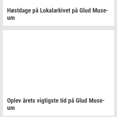
Høst­da­ge
på
Lo­ka­lar­ki­vet
på Glud
Mu­se­
um
Oplev årets
vig­tig­ste
tid på Glud
Mu­se­
um