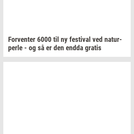
For­ven­ter
6000 til ny
festi­val
ved
na­tur­
per­le
- og så er den endda
gra­tis