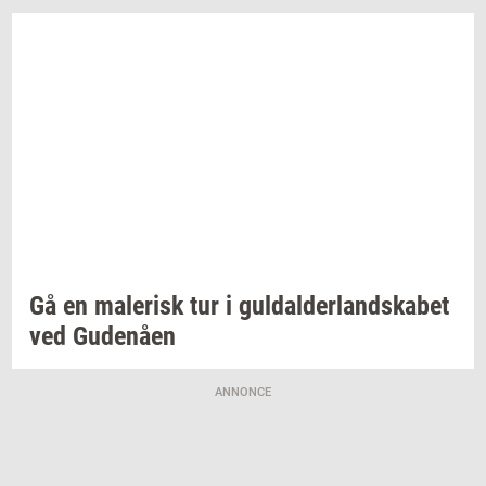
Gå en
ma­le­risk
tur i
gul­dal­der­land­ska­bet
ved
Gu­denå­en
ANNONCE