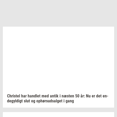
Chri­stel
har
hand­let
med antik i
næ­sten
50 år: Nu er det
en­
de­gyl­digt
slut og
op­hør­s­ud­sal­get
i gang