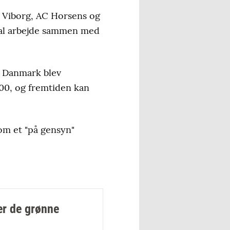
 Viborg, AC Horsens og
skal arbejde sammen med
a Danmark blev
000, og fremtiden kan
om et "på gensyn"
er de grønne