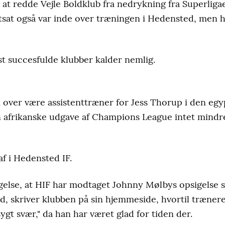
il at redde Vejle Boldklub fra nedrykning fra Superl
tsat også var inde over træningen i Hedensted, men her
est succesfulde klubber kalder nemlig.
over være assistenttræner for Jess Thorup i den egyp
 afrikanske udgave af Champions League intet mindre
af i Hedensted IF.
agelse, at HIF har modtaget Johnny Mølbys opsigelse 
, skriver klubben på sin hjemmeside, hvortil træneren
ygt svær," da han har været glad for tiden der.