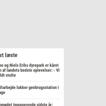
t læste
e og Niels Eriks dyrepark er kåret
en af landets bedste oplevelser: - Vi
ildt stolte
ltarbejde lukker genbrugsstation i
age
mødet imponerende sidste år: