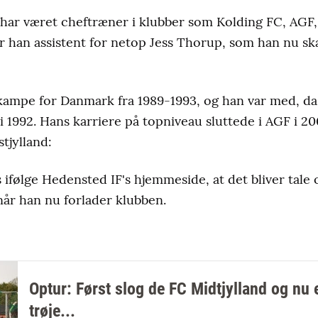
har været cheftræner i klubber som Kolding FC, AGF,
ar han assistent for netop Jess Thorup, som han nu 
skampe for Danmark fra 1989-1993, og han var med, d
i 1992. Hans karriere på topniveau sluttede i AGF i 2
stjylland:
ifølge Hedensted IF's hjemmeside, at det bliver tale 
 når han nu forlader klubben.
Optur: Først slog de FC Midtjylland og nu 
trøje...