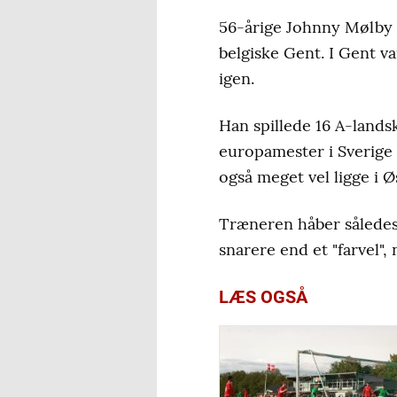
56-årige Johnny Mølby 
belgiske Gent. I Gent v
igen.
Han spillede 16 A-land
europamester i Sverige 
også meget vel ligge i Ø
Træneren håber således 
snarere end et "farvel",
LÆS OGSÅ