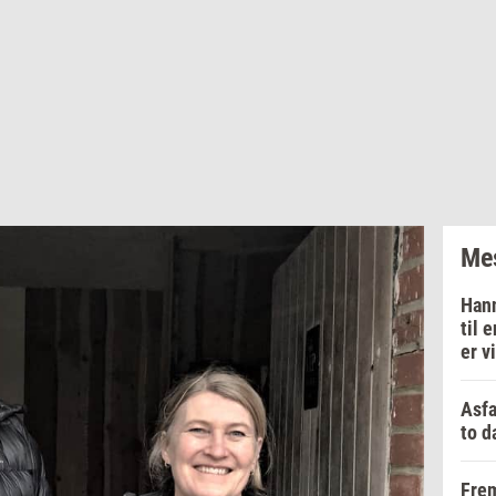
Mes
Hann
til 
er v
Asfa
to d
Frem