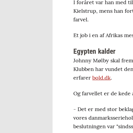
I foråret var han med t
Kielstrup, mens han for
farvel.
Et job i en af Afrikas m
Egypten kalder
Johnny Mølby skal frem 
Klubben har vundet den
erfarer
bold.dk
.
Og farvellet er de kede 
- Det er med stor bekl
vores danmarksseriehold
beslutningen var "sindss