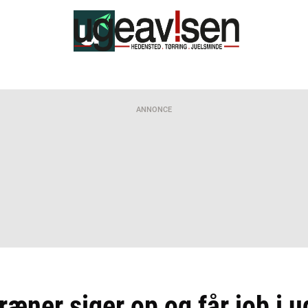
ANNONCE
æner siger op og får job i u