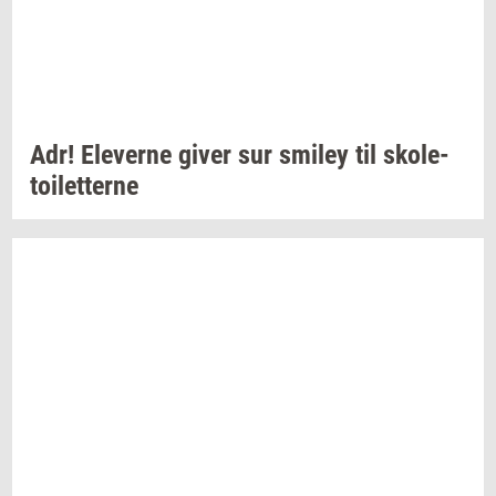
Adr!
Ele­ver­ne
giver sur
smiley
til
sko­le­
toilet­ter­ne