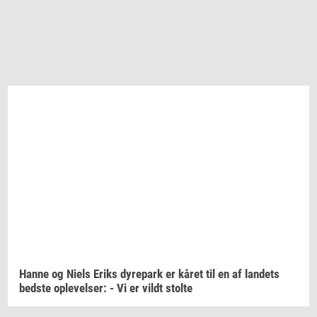
Hanne og Niels Eriks
dy­re­park
er kåret til en af
lan­dets
bed­ste
op­le­vel­ser:
- Vi er vildt
stol­te