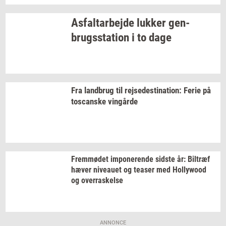
As­fal­t­ar­bej­de
luk­ker
gen­
brugs­sta­tion
i to dage
Fra
land­brug
til
rej­se­desti­na­tion:
Ferie på
toscan­ske
vin­går­de
Frem­mø­det
im­po­ne­ren­de
sid­ste
år:
Bil­træf
hæver
ni­veau­et
og
tea­ser
med
Hol­lywood
og
over­ra­skel­se
ANNONCE