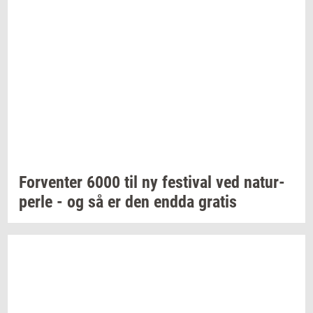
For­ven­ter
6000 til ny
festi­val
ved
na­tur­
per­le
- og så er den endda
gra­tis