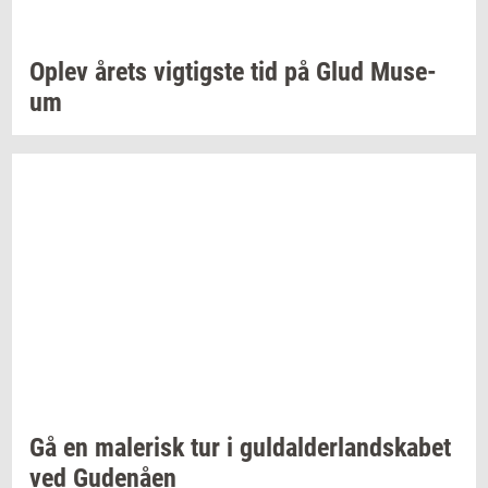
Oplev årets
vig­tig­ste
tid på Glud
Mu­se­
um
Gå en
ma­le­risk
tur i
gul­dal­der­land­ska­bet
ved
Gu­denå­en