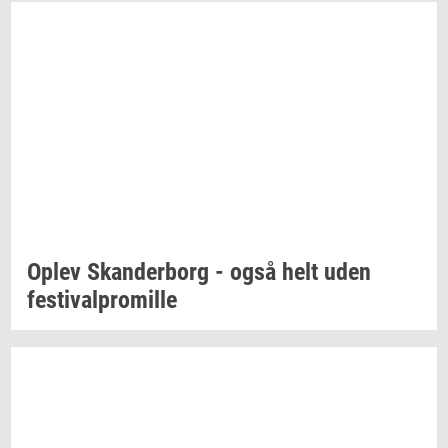
Oplev
Skan­der­borg
- også helt uden
festi­val­pro­mil­le