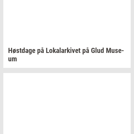
Høst­da­ge
på
Lo­ka­lar­ki­vet
på Glud
Mu­se­
um