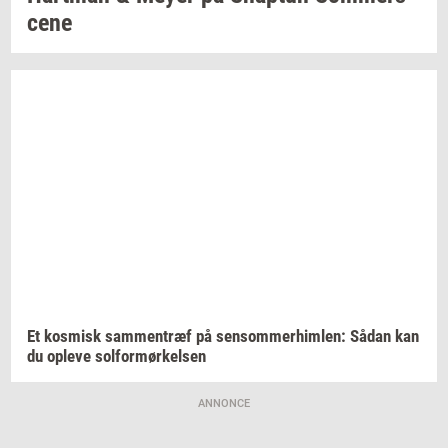
ce­ne
Et
kos­misk
sam­men­træf
på
sen­som­mer­him­len:
Sådan kan
du
op­le­ve
sol­for­mør­kel­sen
ANNONCE