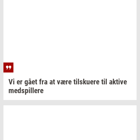
Vi er gået fra at være
til­sku­e­re
til
ak­ti­ve
med­spil­le­re