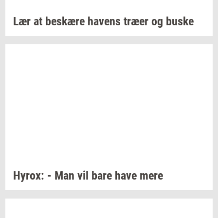
Lær at
be­skæ­re
ha­vens
træer og buske
Hyrox:
- Man vil bare have mere