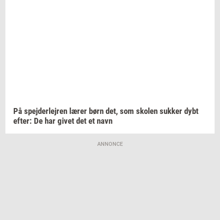
På
spej­der­lej­ren
lærer børn det, som
sko­len
suk­ker
dybt
efter:
De har givet det et navn
ANNONCE