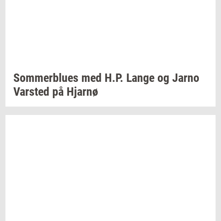
Som­mer­blu­es
med H.P. Lange og Jarno
Var­sted
på
Hjar­nø