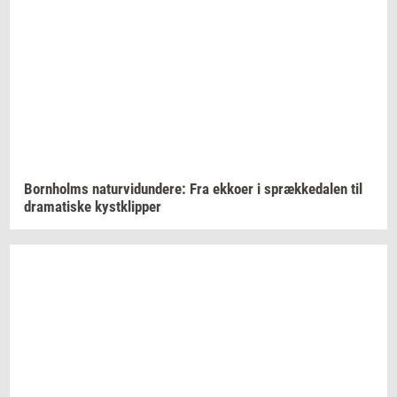
Born­holms
na­tur­vi­dun­de­re:
Fra
ek­ko­er
i
spræk­ke­da­len
til
dra­ma­ti­ske
kyst­klip­per