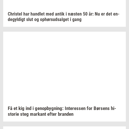
Chri­stel
har
hand­let
med antik i
næ­sten
50 år: Nu er det
en­
de­gyl­digt
slut og
op­hør­s­ud­sal­get
i gang
Få et kig ind i
genop­byg­ning:
In­ter­es­sen
for
Bør­sens
hi­
sto­rie
steg
mar­kant
efter
bran­den