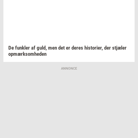
De
funk­ler
af guld, men det er deres
hi­sto­ri­er,
der
stjæ­ler
op­mærk­som­he­den
ANNONCE