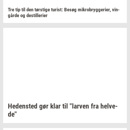
Tre tip til den
tørsti­ge
turist:
Besøg
mi­kro­bryg­ge­ri­er,
vin­
går­de
og
destil­le­ri­er
He­den­sted
gør klar til
"lar­ven
fra
hel­ve­
de"