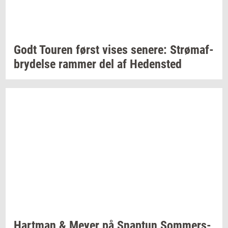
Godt
Tou­ren
først vises
se­ne­re:
Strø­maf­
bry­del­se
ram­mer
del af
He­den­sted
Hart­man
& Meyer på
Snap­tun
Som­mer­s­