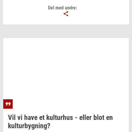
Del med andre:
Vil vi have et
kul­tur­hus
- eller blot en
kul­tur­byg­ning?