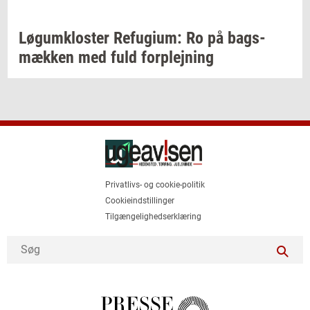
Løgum­klo­ster
Re­fu­gi­um:
Ro på
bags­
mæk­ken
med fuld
for­plej­ning
Privatlivs- og cookie-politik
Cookieindstillinger
Tilgængelighedserklæring