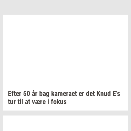
Efter 50 år bag
ka­me­ra­et
er det Knud E's
tur til at være i fokus