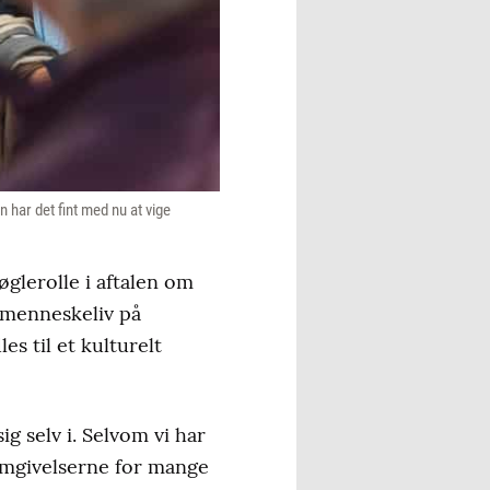
 har det fint med nu at vige
glerolle i aftalen om
e menneskeliv på
s til et kulturelt
ig selv i. Selvom vi har
 omgivelserne for mange