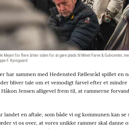
ejeri for flere årtier siden for at gøre plads til Minet Farve & Gulvcenter, men
eppe F. Kyvsgaard
er har sammen med Hedensted Fællesråd spillet en nø
der bliver tale om et vemodigt farvel efter et mindr
Håkon Jensen alligevel frem til, at rammerne forvandle
 har landet en aftale, som både vi og kommunen kan se s
glæder vi os over, at vores unikke rammer skal danne