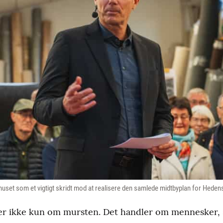
huset som et vigtigt skridt mod at realisere den samlede midtbyplan for Heden
ler ikke kun om mursten. Det handler om mennesker,