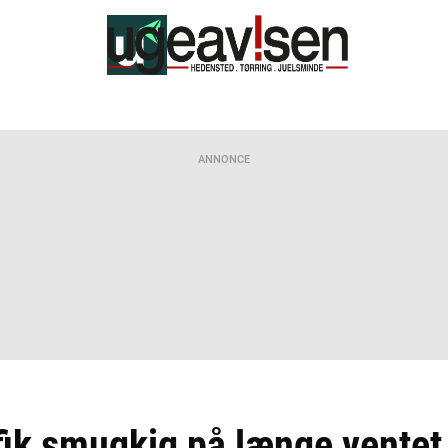
ANNONCE
ik smugkig på længe ventet