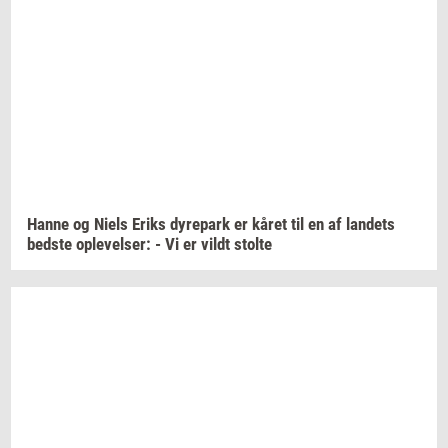
Hanne og Niels Eriks
dy­re­park
er kåret til en af
lan­dets
bed­ste
op­le­vel­ser:
- Vi er vildt
stol­te