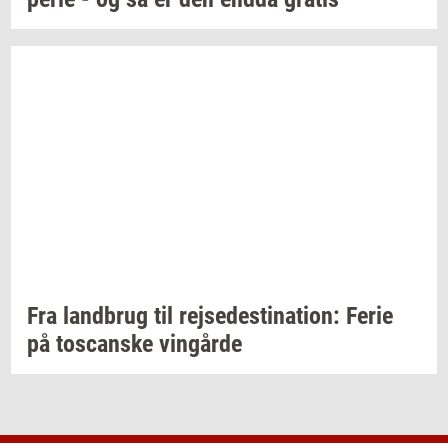
Fra
land­brug
til
rej­se­desti­na­tion:
Ferie
på
toscan­ske
vin­går­de