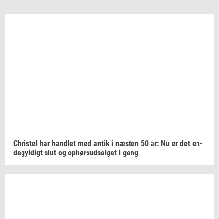
Chri­stel
har
hand­let
med antik i
næ­sten
50 år: Nu er det
en­
de­gyl­digt
slut og
op­hør­s­ud­sal­get
i gang