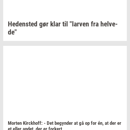
He­den­sted
gør klar til
"lar­ven
fra
hel­ve­
de"
Mor­ten
Kirck­hoff:
- Det
be­gyn­der
at gå op for én, at der er
et eller
andet,
der er
for­kert