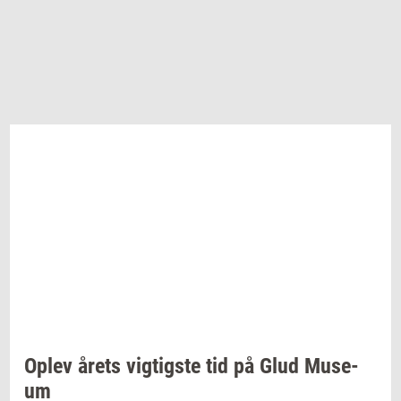
Oplev årets
vig­tig­ste
tid på Glud
Mu­se­
um