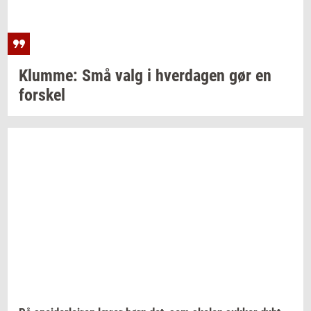
Klum­me:
Små valg i
hver­da­gen
gør en
for­skel