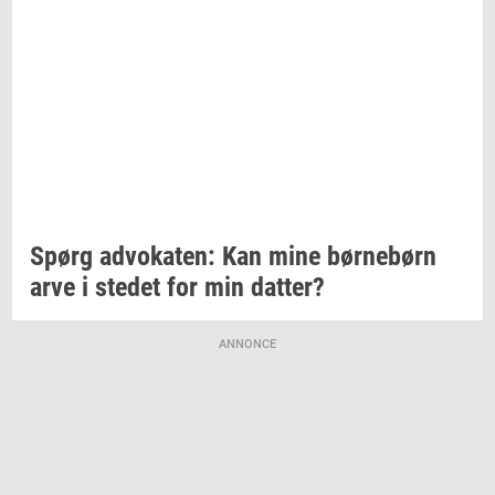
Spørg
ad­vo­ka­ten:
Kan mine
bør­ne­børn
arve i
ste­det
for min
dat­ter?
ANNONCE