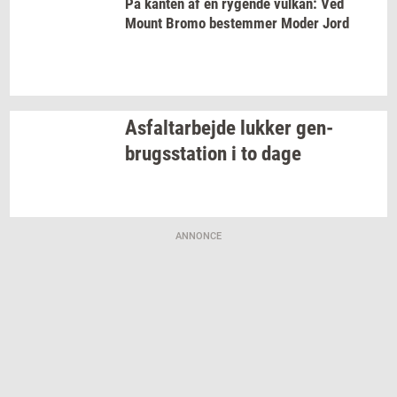
På
kan­ten
af en
ry­gen­de
vulkan:
Ved
Mount Bromo
be­stem­mer
Moder Jord
As­fal­t­ar­bej­de
luk­ker
gen­
brugs­sta­tion
i to dage
ANNONCE