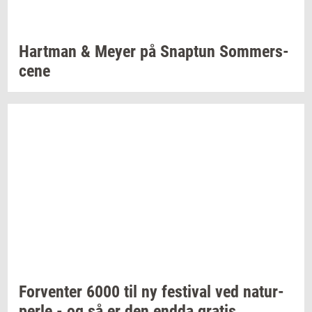
Hart­man
& Meyer på
Snap­tun
Som­mer­s­
ce­ne
For­ven­ter
6000 til ny
festi­val
ved
na­tur­
per­le
- og så er den endda
gra­tis