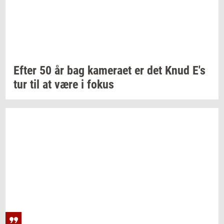
Efter 50 år bag
ka­me­ra­et
er det Knud E's
tur til at være i fokus