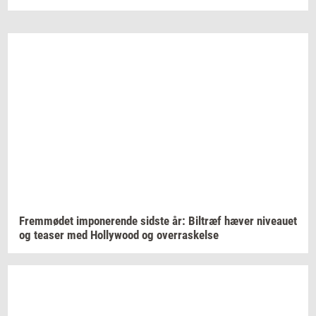
Frem­mø­det
im­po­ne­ren­de
sid­ste
år:
Bil­træf
hæver
ni­veau­et
og
tea­ser
med
Hol­lywood
og
over­ra­skel­se