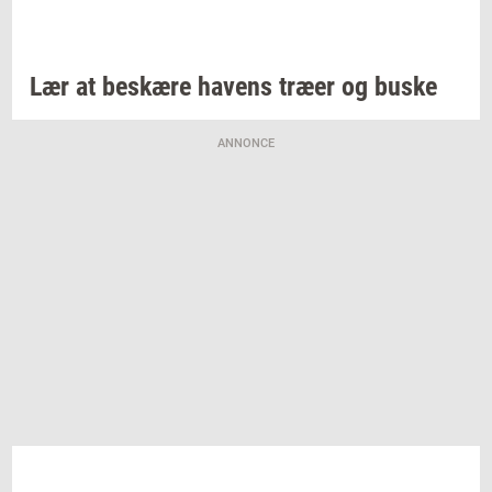
Lær at
be­skæ­re
ha­vens
træer og buske
ANNONCE