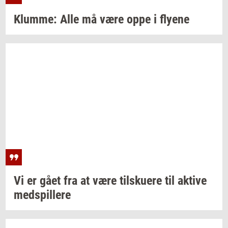
Klum­me:
Alle må være oppe i
fly­e­ne
Vi er gået fra at være
til­sku­e­re
til
ak­ti­ve
med­spil­le­re