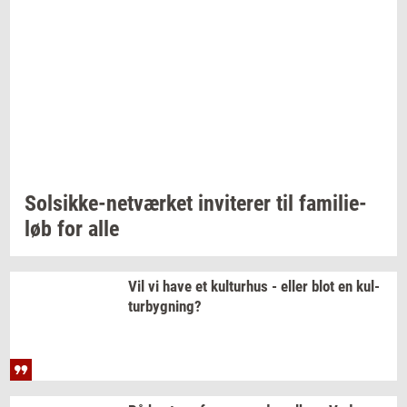
Solsikke-​netværket
in­vi­te­rer
til
fa­mi­li­e­
løb
for alle
Vil vi have et
kul­tur­hus
- eller blot en
kul­
tur­byg­ning?