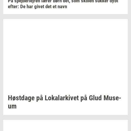
På
spej­der­lej­ren
lærer børn det, som
sko­len
suk­ker
dybt
efter:
De har givet det et navn
Høst­da­ge
på
Lo­ka­lar­ki­vet
på Glud
Mu­se­
um