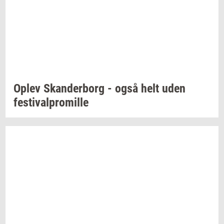
Oplev
Skan­der­borg
- også helt uden
festi­val­pro­mil­le