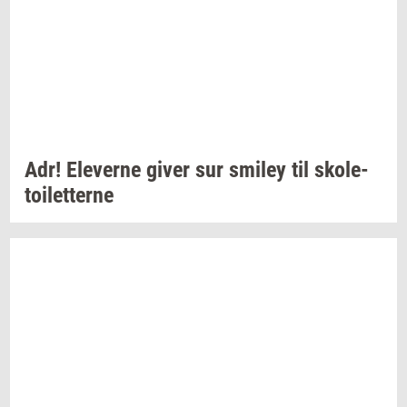
Adr!
Ele­ver­ne
giver sur
smiley
til
sko­le­
toilet­ter­ne