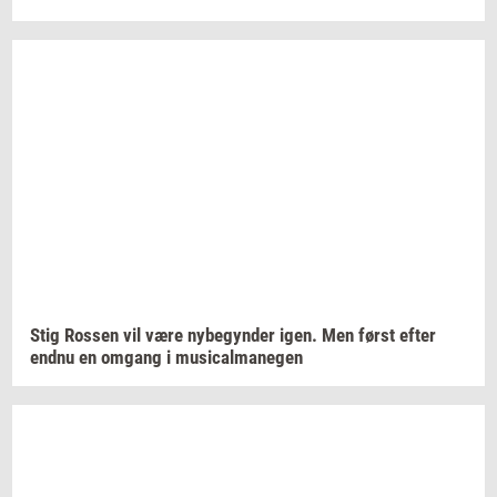
Stig
Ros­sen
vil være
ny­be­gyn­der
igen. Men først efter
endnu en
om­gang
i
mu­si­cal­ma­ne­gen