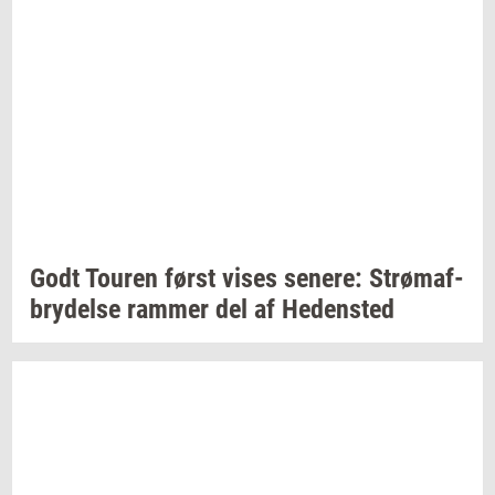
Godt
Tou­ren
først vises
se­ne­re:
Strø­maf­
bry­del­se
ram­mer
del af
He­den­sted