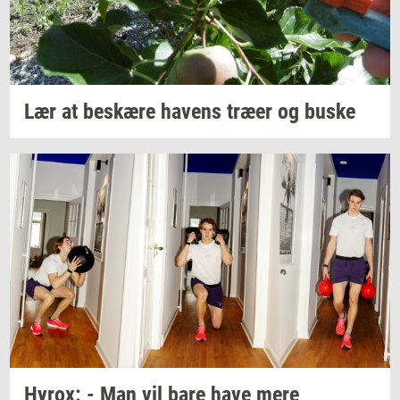
Lær at
be­skæ­re
ha­vens
træer og buske
Hyrox:
- Man vil bare have mere