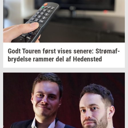
Godt
Tou­ren
først vises
se­ne­re:
Strø­maf­
bry­del­se
ram­mer
del af
He­den­sted