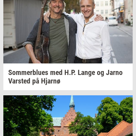
Som­mer­blu­es
med H.P. Lange og Jarno
Var­sted
på
Hjar­nø