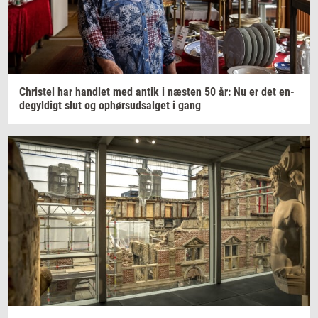
Chri­stel
har
hand­let
med antik i
næ­sten
50 år: Nu er det
en­
de­gyl­digt
slut og
op­hør­s­ud­sal­get
i gang