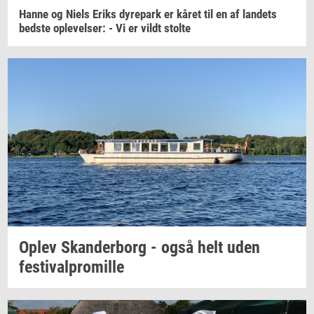
Hanne og Niels Eriks
dy­re­park
er kåret til en af
lan­dets
bed­ste
op­le­vel­ser:
- Vi er vildt
stol­te
Oplev
Skan­der­borg
- også helt uden
festi­val­pro­mil­le