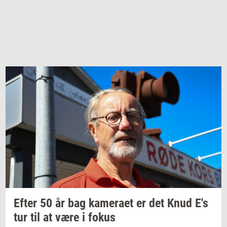
Efter 50 år bag
ka­me­ra­et
er det Knud E's
tur til at være i fokus