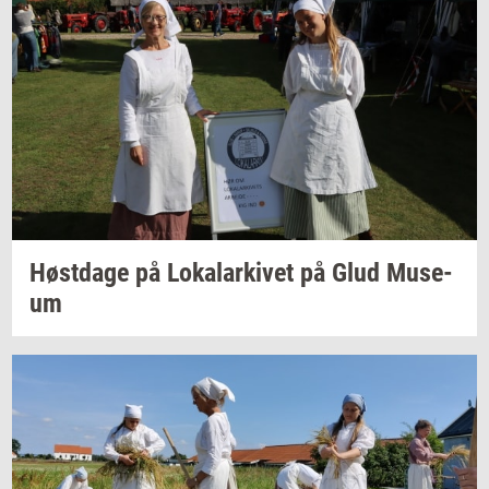
Høst­da­ge
på
Lo­ka­lar­ki­vet
på Glud
Mu­se­
um