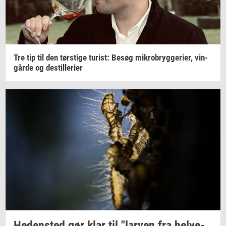
Tre tip til den
tørsti­ge
turist:
Besøg
mi­kro­bryg­ge­ri­er,
vin­
går­de
og
destil­le­ri­er
He­den­sted
gør klar til
"lar­ven
fra
hel­ve­