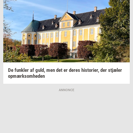
De
funk­ler
af guld, men det er deres
hi­sto­ri­er,
der
stjæ­ler
op­mærk­som­he­den
ANNONCE