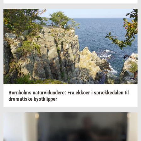
Born­holms
na­tur­vi­dun­de­re:
Fra
ek­ko­er
i
spræk­ke­da­len
til
dra­ma­ti­ske
kyst­klip­per