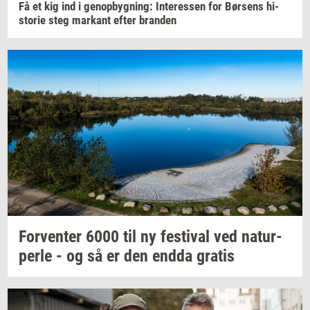
Få et kig ind i
genop­byg­ning:
In­ter­es­sen
for
Bør­sens
hi­
sto­rie
steg
mar­kant
efter
bran­den
For­ven­ter
6000 til ny
festi­val
ved
na­tur­
per­le
- og så er den endda
gra­tis