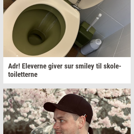
Adr!
Ele­ver­ne
giver sur
smiley
til
sko­le­
toilet­ter­ne