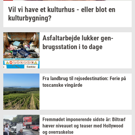
Vil vi have et
kul­tur­hus
- eller blot en
kul­tur­byg­ning?
As­fal­t­ar­bej­de
luk­ker
gen­
brugs­sta­tion
i to dage
Fra
land­brug
til
rej­se­desti­na­tion:
Ferie på
toscan­ske
vin­går­de
Frem­mø­det
im­po­ne­ren­de
sid­ste
år:
Bil­træf
hæver
ni­veau­et
og
tea­ser
med
Hol­lywood
og
over­ra­skel­se