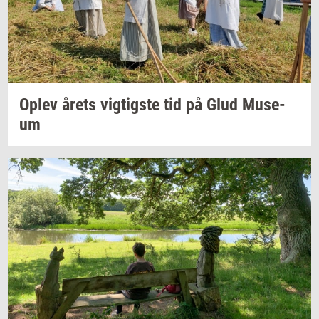
Oplev årets
vig­tig­ste
tid på Glud
Mu­se­
um