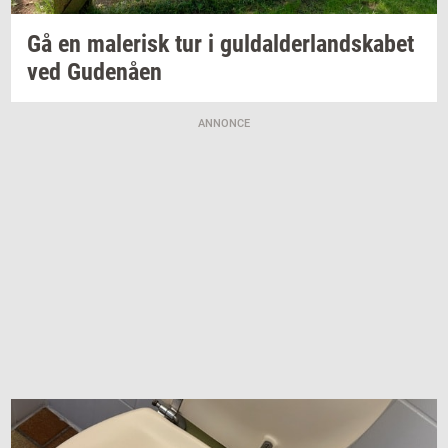
Gå en
ma­le­risk
tur i
gul­dal­der­land­ska­bet
ved
Gu­denå­en
ANNONCE