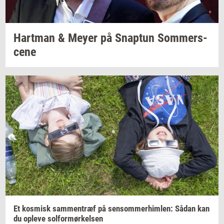
Hart­man
& Meyer på
Snap­tun
Som­mer­s­
ce­ne
Et
kos­misk
sam­men­træf
på
sen­som­mer­him­len:
Sådan kan
du
op­le­ve
sol­for­mør­kel­sen