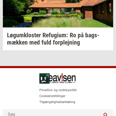
Løgum­klo­ster
Re­fu­gi­um:
Ro på
bags­
mæk­ken
med fuld
for­plej­ning
Privatlivs- og cookie-politik
Cookieindstillinger
Tilgængelighedserklæring