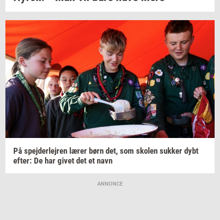
På
spej­der­lej­ren
lærer børn det, som
sko­len
suk­ker
dybt
efter:
De har givet det et navn
ANNONCE