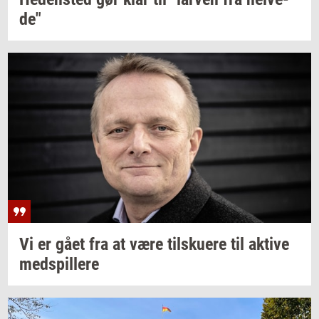
de"
Vi er gået fra at være
til­sku­e­re
til
ak­ti­ve
med­spil­le­re