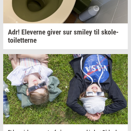
Adr!
Ele­ver­ne
giver sur
smiley
til
sko­le­
toilet­ter­ne