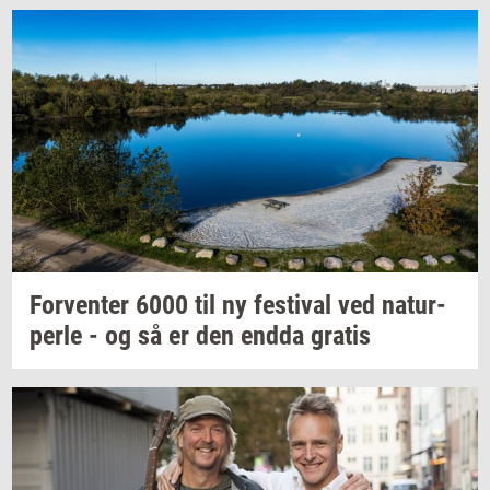
For­ven­ter
6000 til ny
festi­val
ved
na­tur­
per­le
- og så er den endda
gra­tis