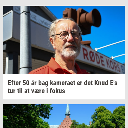
Efter 50 år bag
ka­me­ra­et
er det Knud E's
tur til at være i fokus