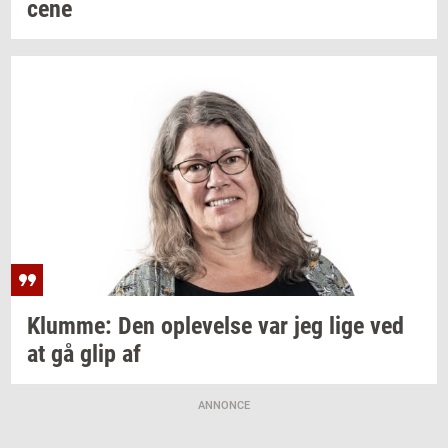
ce­ne
Klum­me:
Den
op­le­vel­se
var jeg lige ved
at gå glip af
ANNONCE