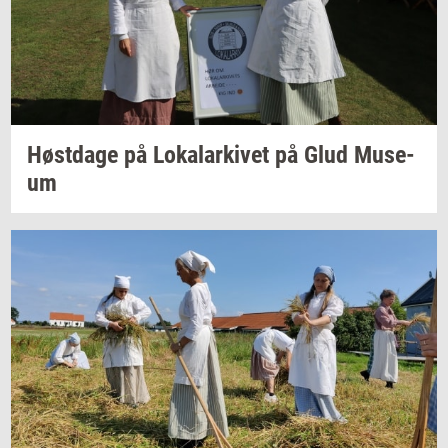
Høst­da­ge
på
Lo­ka­lar­ki­vet
på Glud
Mu­se­
um