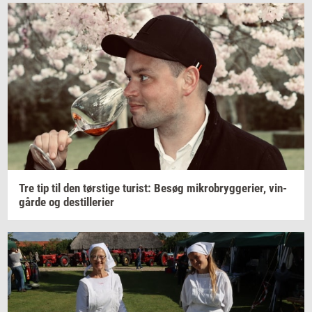
Tre tip til den
tørsti­ge
turist:
Besøg
mi­kro­bryg­ge­ri­er,
vin­
går­de
og
destil­le­ri­er