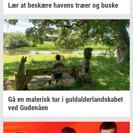
Lær at
be­skæ­re
ha­vens
træer og buske
Gå en
ma­le­risk
tur i
gul­dal­der­land­ska­bet
ved
Gu­denå­en