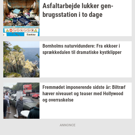
As­fal­t­ar­bej­de
luk­ker
gen­
brugs­sta­tion
i to dage
Born­holms
na­tur­vi­dun­de­re:
Fra
ek­ko­er
i
spræk­ke­da­len
til
dra­ma­ti­ske
kyst­klip­per
Frem­mø­det
im­po­ne­ren­de
sid­ste
år:
Bil­træf
hæver
ni­veau­et
og
tea­ser
med
Hol­lywood
og
over­ra­skel­se
ANNONCE