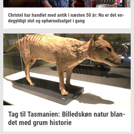
Chri­stel
har
hand­let
med antik i
næ­sten
50 år: Nu er det
en­
de­gyl­digt
slut og
op­hør­s­ud­sal­get
i gang
Tag til
Tas­ma­ni­en:
Bil­leds­køn
natur
blan­
det
med grum
hi­sto­rie