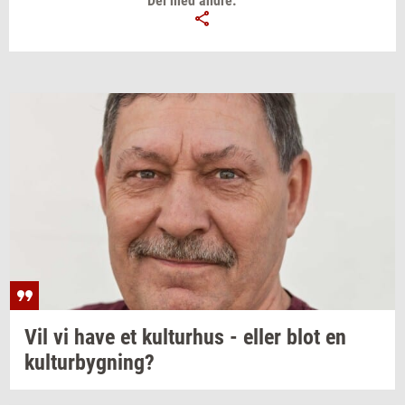
Del med andre:
Vil vi have et
kul­tur­hus
- eller blot en
kul­tur­byg­ning?