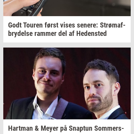
Godt
Tou­ren
først vises
se­ne­re:
Strø­maf­
bry­del­se
ram­mer
del af
He­den­sted
Hart­man
& Meyer på
Snap­tun
Som­mer­s­