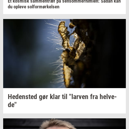
Et
kos­misk
sam­men­træf
på
sen­som­mer­him­len:
Sådan kan
du
op­le­ve
sol­for­mør­kel­sen
He­den­sted
gør klar til
"lar­ven
fra
hel­ve­
de"