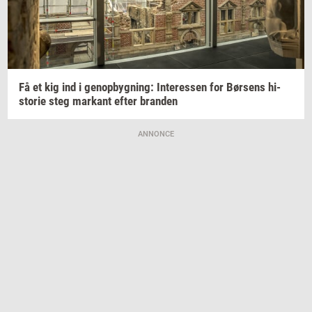
Få et kig ind i
genop­byg­ning:
In­ter­es­sen
for
Bør­sens
hi­
sto­rie
steg
mar­kant
efter
bran­den
ANNONCE