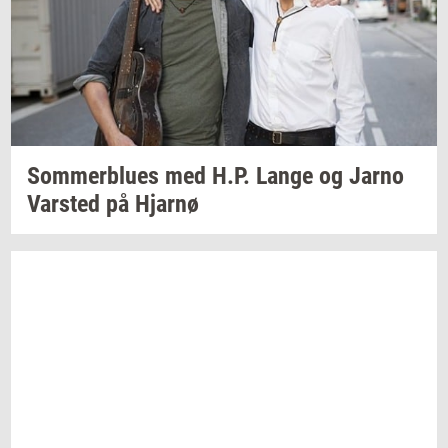
Som­mer­blu­es
med H.P. Lange og Jarno
Var­sted
på
Hjar­nø