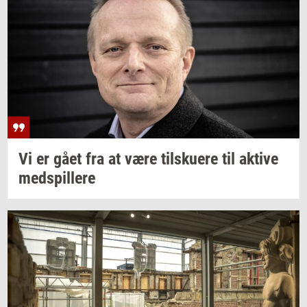
Vi er gået fra at være
til­sku­e­re
til
ak­ti­ve
med­spil­le­re