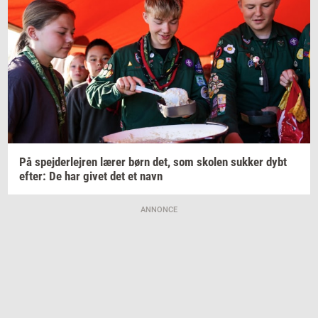
På
spej­der­lej­ren
lærer børn det, som
sko­len
suk­ker
dybt
efter:
De har givet det et navn
ANNONCE