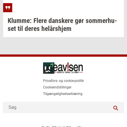
Klum­me: Flere
dan­ske­re
gør
som­mer­hu­
set
til deres
helårs­hjem
Privatlivs- og cookie-politik
Cookieindstillinger
Tilgængelighedserklæring