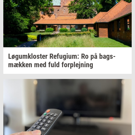
Løgum­klo­ster
Re­fu­gi­um:
Ro på
bags­
mæk­ken
med fuld
for­plej­ning