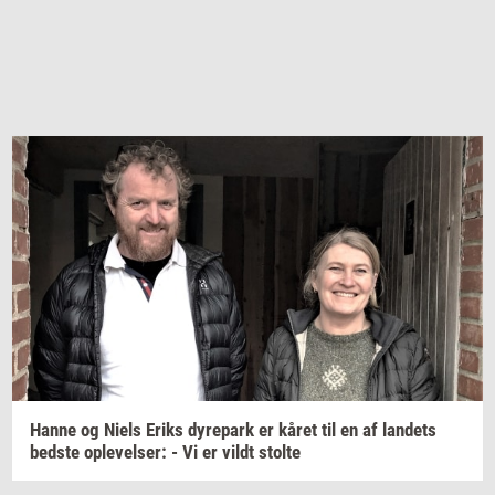
Hanne og Niels Eriks
dy­re­park
er kåret til en af
lan­dets
bed­ste
op­le­vel­ser:
- Vi er vildt
stol­te