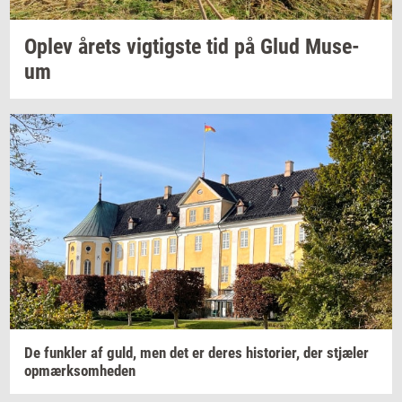
Oplev årets
vig­tig­ste
tid på Glud
Mu­se­
um
De
funk­ler
af guld, men det er deres
hi­sto­ri­er,
der
stjæ­ler
op­mærk­som­he­den