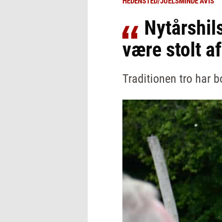
HEDENSTED/JUELSMINDE AVIS
Nytårshil
være stolt af
Traditionen tro har b