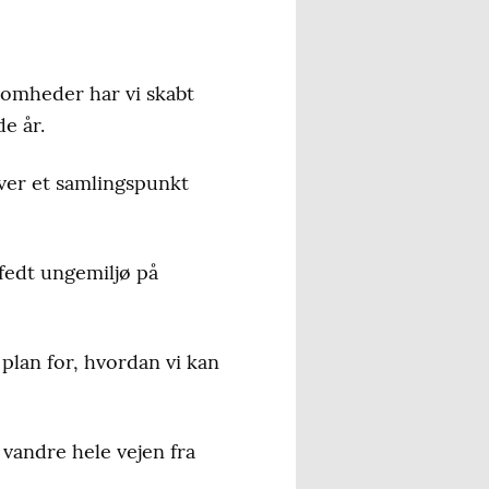
somheder har vi skabt
e år.
iver et samlingspunkt
fedt ungemiljø på
lan for, hvordan vi kan
vandre hele vejen fra