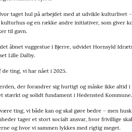
lvor taget hul på arbejdet med at udvikle kulturlivet
 kulturhus og en række andre initiativer, som giver kol
 til gavn.
andet åbnet vuggestue i Bjerre, udvidet Hornsyld Idræ
et Lille Dalby.
 de ting, vi har nået i 2025.
verden, der forandrer sig hurtigt og måske ikke altid i
å et stærkt og solidt fundament i Hedensted Kommune.
id være ting, vi både kan og skal gøre bedre – men husk
der tager et stort socialt ansvar, hvor frivillige ska
rne og hvor vi sammen lykkes med rigtig meget.