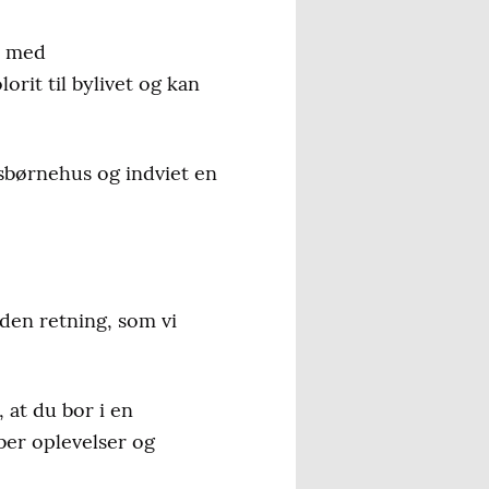
 – med
orit til bylivet og kan
tsbørnehus og indviet en
 den retning, som vi
, at du bor i en
ber oplevelser og