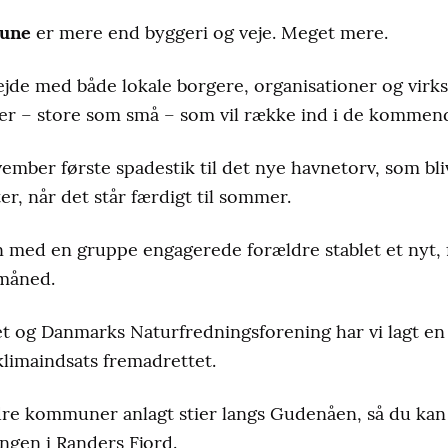
une
er mere end byggeri og veje. Meget mere.
de med både lokale borgere, organisationer og virk
ter – store som små – som vil række ind i de kommend
ovember første spadestik til det nye havnetorv, som bl
ter, når det står færdigt til sommer.
 med en gruppe engagerede forældre stablet et nyt, 
 måned.
og Danmarks Naturfredningsforening har vi lagt en p
klimaindsats fremadrettet.
e kommuner anlagt stier langs Gudenåen, så du kan 
ngen i Randers Fjord.