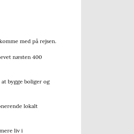
at komme med på rejsen.
blevet næsten 400
r at bygge boliger og
onerende lokalt
mere liv i